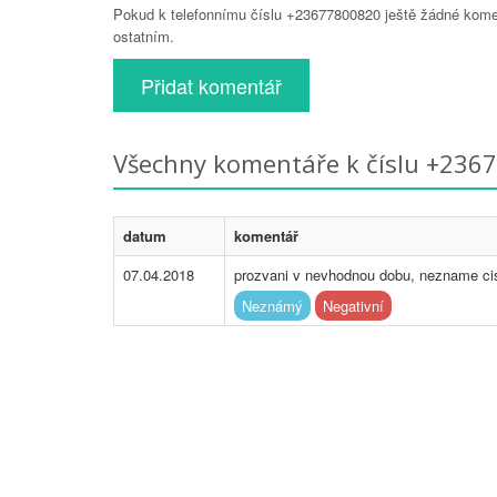
Pokud k telefonnímu číslu +23677800820 ještě žádné komen
ostatním.
Přidat komentář
Všechny komentáře k číslu +236
datum
komentář
07.04.2018
prozvani v nevhodnou dobu, nezname cisl
Neznámý
Negativní