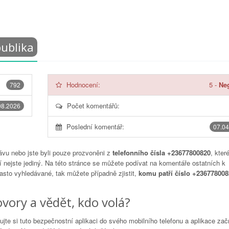
publika
Hodnocení:
5
-
Neg
792
Počet komentářů:
08.2026
Poslední komentář:
07.04
vu nebo jste byli pouze prozvoněni z
telefonního čísla +23677800820
, kter
 nejste jediný. Na této stránce se můžete podívat na komentáře ostatních k
často vyhledávané, tak můžete případně zjistit,
komu patří číslo +236778008
vory a vědět, kdo volá?
lujte si tuto bezpečnostní aplikaci do svého mobilního telefonu a aplikace za