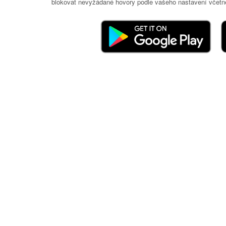
blokovat nevyžádané hovory podle vašeho nastavení včetně