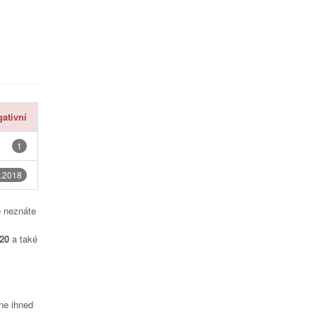
ativní
1
.2018
é neznáte
20
a také
čne ihned