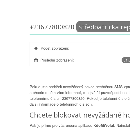
+23677800820
Středoafrická re
Počet zobrazení:
Poslední zobrazení:
01.
Pokud jste obdrželi nevyžádaný hovor, nechtěnou SMS zprá
a chcete o něm více informací, s největší pravděpodobností
telefonnímu číslu
+23677800820
. Pokud je telefonní číslo 
další informace o telefonních číslech.
Chcete blokovat nevyžádané ho
Pak je přímo pro vás určena aplikace
KdoMiVolal
. Nainsta