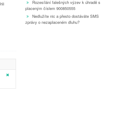
Rozesílání falešných výzev k úhradě s
hli
placeným číslem 900850555
Nedlužíte nic a přesto dostáváte SMS
zprávy o nezaplaceném dluhu?