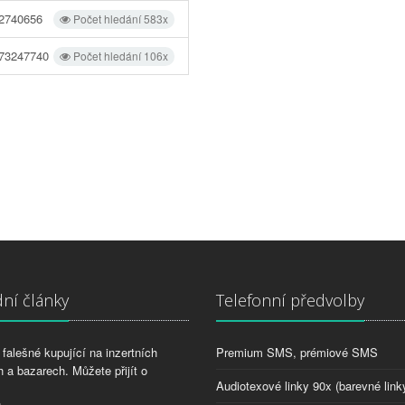
2740656
Počet hledání 583x
73247740
Počet hledání 106x
ní články
Telefonní předvolby
falešné kupující na inzertních
Premium SMS, prémiové SMS
 a bazarech. Můžete přijít o
Audiotexové linky 90x (barevné link
2