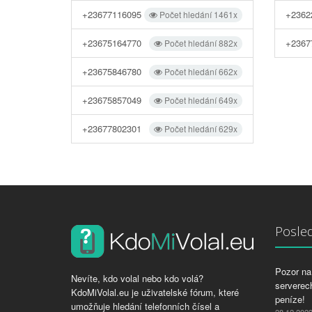
+23677116095
+2362
Počet hledání 1461x
+23675164770
+2367
Počet hledání 882x
+23675846780
Počet hledání 662x
+23675857049
Počet hledání 649x
+23677802301
Počet hledání 629x
Posled
Pozor na 
Nevíte, kdo volal nebo kdo volá?
serverech
KdoMiVolal.eu je uživatelské fórum, které
peníze!
umožňuje hledání telefonních čísel a
28.12.202