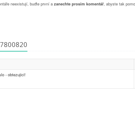
táře neexistují, buďte první a
zanechte prosím komentář
, abyste tak pomo
77800820
o - obtezujici!