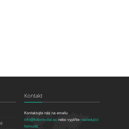
Kontakt
Kontaktujte nás na emailu
info@kdomivolal.eu
nebo vyplňte
následující
y)
formulář
.