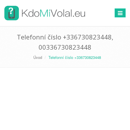
Přepno
navigac
Telefonní číslo +336730823448,
00336730823448
Úvod
Telefonní číslo +336730823448