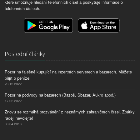
které umožňuje hledání telefonních čísel a poskytuje informace o
telefonních číslech.
Poslední články
Pozor na falešné kupující na inzertních serverech a bazarech. Můžete
přijít o peníze!
28.12.2022
Pozor na podvody na bazarech (Bazoš, Sbazar, Aukro apod.)
17.02.2022
Znovu se rozmáhá prozvánění z neznámých zahraničních čísel. Zpátky
raději nevolejte!
08.04.2018