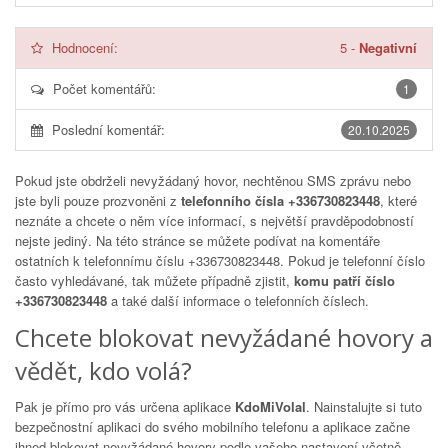
Hodnocení:
5
-
Negativní
Počet komentářů:
1
Poslední komentář:
20.10.2025
Pokud jste obdrželi nevyžádaný hovor, nechtěnou SMS zprávu nebo
jste byli pouze prozvoněni z
telefonního čísla +336730823448
, které
neznáte a chcete o něm více informací, s největší pravděpodobností
nejste jediný. Na této stránce se můžete podívat na komentáře
ostatních k telefonnímu číslu
+336730823448
. Pokud je telefonní číslo
často vyhledávané, tak můžete případně zjistit,
komu patří číslo
+336730823448
a také další informace o telefonních číslech.
Chcete blokovat nevyžádané hovory a
vědět, kdo volá?
Pak je přímo pro vás určena aplikace
KdoMiVolal
. Nainstalujte si tuto
bezpečnostní aplikaci do svého mobilního telefonu a aplikace začne
ihned blokovat nevyžádané hovory podle vašeho nastavení včetně