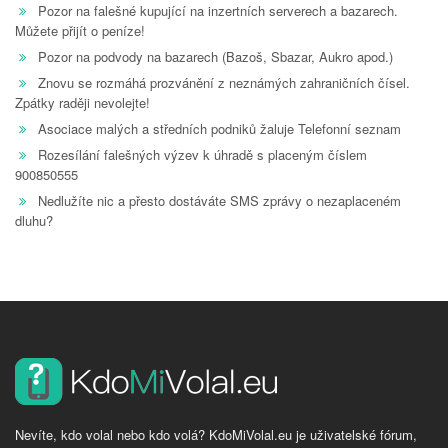
Pozor na falešné kupující na inzertních serverech a bazarech.
Můžete přijít o peníze!
Pozor na podvody na bazarech (Bazoš, Sbazar, Aukro apod.)
Znovu se rozmáhá prozvánění z neznámých zahraničních čísel.
Zpátky raději nevolejte!
Asociace malých a středních podniků žaluje Telefonní seznam
Rozesílání falešných výzev k úhradě s placeným číslem
900850555
Nedlužíte nic a přesto dostáváte SMS zprávy o nezaplaceném
dluhu?
Nevíte, kdo volal nebo kdo volá? KdoMiVolal.eu je uživatelské fórum,