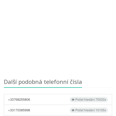
Další podobná telefonní čísla
+33768255806
Počet hledání 70033x
+33170385998
Počet hledání 10105x