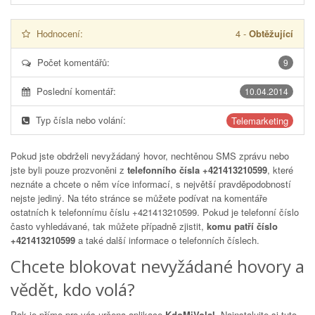
Hodnocení:
4
-
Obtěžující
Počet komentářů:
9
Poslední komentář:
10.04.2014
Typ čísla nebo volání:
Telemarketing
Pokud jste obdrželi nevyžádaný hovor, nechtěnou SMS zprávu nebo
jste byli pouze prozvoněni z
telefonního čísla +421413210599
, které
neznáte a chcete o něm více informací, s největší pravděpodobností
nejste jediný. Na této stránce se můžete podívat na komentáře
ostatních k telefonnímu číslu
+421413210599
. Pokud je telefonní číslo
často vyhledávané, tak můžete případně zjistit,
komu patří číslo
+421413210599
a také další informace o telefonních číslech.
Chcete blokovat nevyžádané hovory a
vědět, kdo volá?
Pak je přímo pro vás určena aplikace
KdoMiVolal
. Nainstalujte si tuto