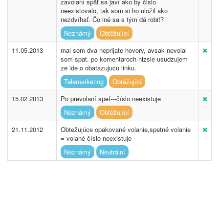
zavolaní späť sa javí ako by čislo
neexistovalo, tak som si ho uložil ako
nezdvíhať. Čo iné sa s tým dá robiť?
Neznámý
Obtěžující
11.05.2013
mal som dva neprijate hovory, avsak nevolal
som spat. po komentaroch nizsie usudzujem
ze ide o obatazujucu linku.
Telemarketing
Obtěžující
15.02.2013
Po prevolaní speť---číslo neexistuje
Neznámý
Obtěžující
21.11.2012
Obtežujúce opakované volanie,spetné volanie
= volané číslo neexistuje
Neznámý
Neutrální