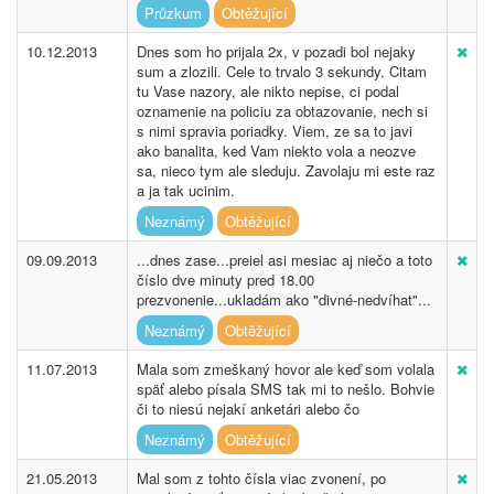
Průzkum
Obtěžující
10.12.2013
Dnes som ho prijala 2x, v pozadi bol nejaky
sum a zlozili. Cele to trvalo 3 sekundy. Citam
tu Vase nazory, ale nikto nepise, ci podal
oznamenie na policiu za obtazovanie, nech si
s nimi spravia poriadky. Viem, ze sa to javi
ako banalita, ked Vam niekto vola a neozve
sa, nieco tym ale sleduju. Zavolaju mi este raz
a ja tak ucinim.
Neznámý
Obtěžující
09.09.2013
...dnes zase...preiel asi mesiac aj niečo a toto
číslo dve minuty pred 18.00
prezvonenie...ukladám ako "divné-nedvíhat"...
Neznámý
Obtěžující
11.07.2013
Mala som zmeškaný hovor ale keď som volala
späť alebo písala SMS tak mi to nešlo. Bohvie
či to niesú nejakí anketári alebo čo
Neznámý
Obtěžující
21.05.2013
Mal som z tohto čísla viac zvonení, po