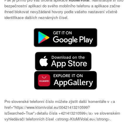
bezpečnostní aplikaci do svého mobilního telefonu a aplikace začne
ihned blokovat nevyžádané hovory podle vašeho nastavení včetně
identifikace dalších neznámých čísel.
Pro slovenské telefonní číslo můžete zjistit další komentáře v <a
href="https://www.ktomivolal.eu/00421413210599?
isSearched=True">detailu čísla +421413210599</a> ve slovenském
vyhledávači telefonních čísel <strong>KtoMiVolal.eu</strong>.