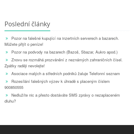
Poslední články
Pozor na falešné kupující na inzertních serverech a bazarech.
Můžete přijít o peníze!
Pozor na podvody na bazarech (Bazoš, Sbazar, Aukro apod.)
Znovu se rozmáhá prozvánění z neznámých zahraničních čísel.
Zpátky raději nevolejte!
Asociace malých a středních podniků žaluje Telefonní seznam
Rozesílání falešných výzev k úhradě s placeným číslem
900850555
Nedlužíte nic a přesto dostáváte SMS zprávy o nezaplaceném
dluhu?