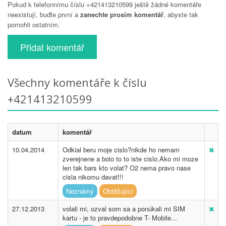
Pokud k telefonnímu číslu +421413210599 ještě žádné komentáře
neexistují, buďte první a
zanechte prosím komentář
, abyste tak
pomohli ostatním.
Přidat komentář
Všechny komentáře k číslu
+421413210599
datum
komentář
10.04.2014
Odkial beru moje cislo?nikde ho nemam
zverejnene a bolo to to iste cislo.Ako mi moze
len tak bars kto volat? O2 nema pravo nase
cisla nikomu davat!!!
Neznámý
Obtěžující
27.12.2013
volali mi, ozval som sa a ponúkali mi SIM
kartu - je to pravdepodobne T- Mobile...