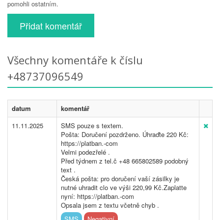
pomohli ostatním.
Přidat komentář
Všechny komentáře k číslu
+48737096549
datum
komentář
11.11.2025
SMS pouze s textem.
Pošta: Doručení pozdrženo. Úhraďte 220 Kč:
https://platban.-com
Velmi podezřelé .
Před týdnem z tel.č +48 665802589 podobný
text .
Česká pošta: pro doručení vaší zásilky je
nutné uhradit clo ve výši 220,99 Kč.Zaplatte
nyní: https://platban.-com
Opsala jsem z textu včetně chyb .
SMS
Negativní