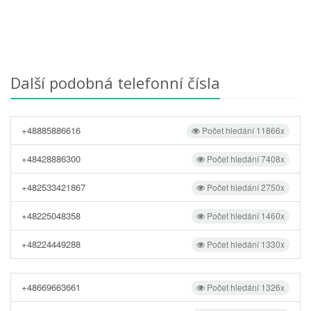
Další podobná telefonní čísla
+48885886616
Počet hledání 11866x
+48428886300
Počet hledání 7408x
+482533421867
Počet hledání 2750x
+48225048358
Počet hledání 1460x
+48224449288
Počet hledání 1330x
+48669663661
Počet hledání 1326x