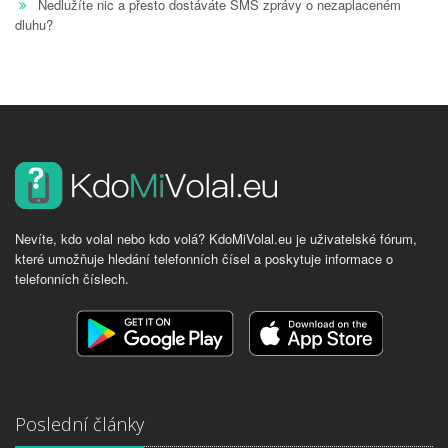
Nedlužíte nic a přesto dostáváte SMS zprávy o nezaplaceném
dluhu?
Nevíte, kdo volal nebo kdo volá? KdoMiVolal.eu je uživatelské fórum,
které umožňuje hledání telefonních čísel a poskytuje informace o
telefonních číslech.
Poslední články