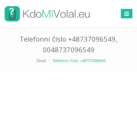
Přepno
navigac
Telefonní číslo +48737096549,
0048737096549
Úvod
Telefonní číslo +48737096549