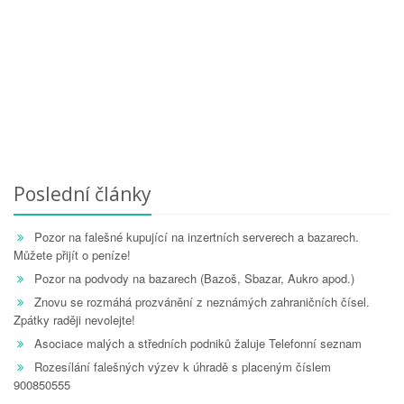
Poslední články
Pozor na falešné kupující na inzertních serverech a bazarech.
Můžete přijít o peníze!
Pozor na podvody na bazarech (Bazoš, Sbazar, Aukro apod.)
Znovu se rozmáhá prozvánění z neznámých zahraničních čísel.
Zpátky raději nevolejte!
Asociace malých a středních podniků žaluje Telefonní seznam
Rozesílání falešných výzev k úhradě s placeným číslem
900850555