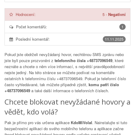
Hodnocení:
5
-
Negativní
Počet komentářů:
1
Poslední komentář:
11.11.2025
Pokud jste obdrželi nevyžádaný hovor, nechtěnou SMS zprávu nebo
jste byli pouze prozvoněni z
telefonního čísla +48737096549
, které
neznáte a chcete o něm více informací, s největší pravděpodobností
nejste jediný. Na této stránce se můžete podívat na komentáře
ostatních k telefonnímu číslu
+48737096549
. Pokud je telefonní číslo
často vyhledávané, tak můžete případně zjistit,
komu patří číslo
+48737096549
a také další informace o telefonních číslech.
Chcete blokovat nevyžádané hovory a
vědět, kdo volá?
Pak je přímo pro vás určena aplikace
KdoMiVolal
. Nainstalujte si tuto
bezpečnostní aplikaci do svého mobilního telefonu a aplikace začne
ihned blokovat nevyžádané hovory podle vašeho nastavení včetně