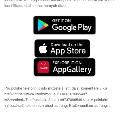
identifikace dalších neznámých čísel.
Pro polské telefonní číslo můžete zjistit další komentáře v <a
href="https://www.ktodzwonil.eu/0048737096549?
isSearched=True">detailu čísla +48737096549</a> v polském
vyhledávači telefonních čísel <strong>KtoDzwonil.eu</strong>.