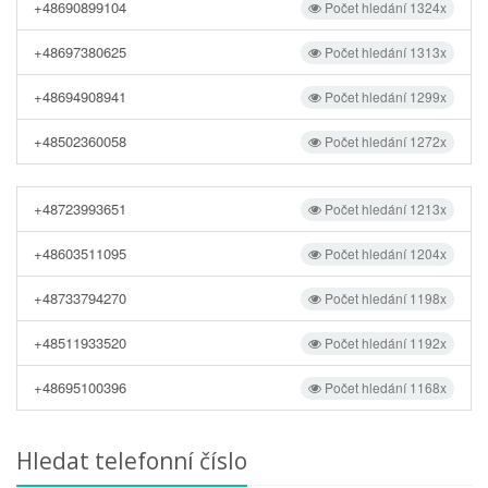
+48690899104
Počet hledání 1324x
+48697380625
Počet hledání 1313x
+48694908941
Počet hledání 1299x
+48502360058
Počet hledání 1272x
+48723993651
Počet hledání 1213x
+48603511095
Počet hledání 1204x
+48733794270
Počet hledání 1198x
+48511933520
Počet hledání 1192x
+48695100396
Počet hledání 1168x
Hledat telefonní číslo