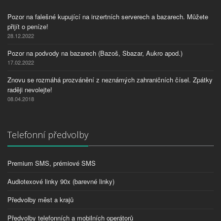
Pozor na falešné kupující na inzertních serverech a bazarech. Můžete
přijít o peníze!
28.12.2022
Pozor na podvody na bazarech (Bazoš, Sbazar, Aukro apod.)
17.02.2022
Znovu se rozmáhá prozvánění z neznámých zahraničních čísel. Zpátky
raději nevolejte!
08.04.2018
Telefonní předvolby
Premium SMS, prémiové SMS
Audiotexové linky 90x (barevné linky)
Předvolby měst a krajů
Předvolby telefonních a mobilních operátorů