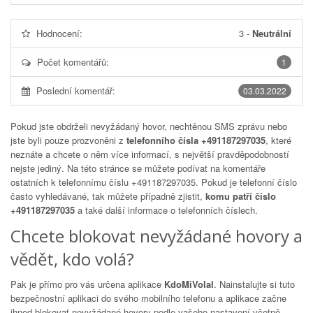
Hodnocení:
3
-
Neutrální
Počet komentářů:
1
Poslední komentář:
03.03.2022
Pokud jste obdrželi nevyžádaný hovor, nechtěnou SMS zprávu nebo
jste byli pouze prozvoněni z
telefonního čísla +491187297035
, které
neznáte a chcete o něm více informací, s největší pravděpodobností
nejste jediný. Na této stránce se můžete podívat na komentáře
ostatních k telefonnímu číslu
+491187297035
. Pokud je telefonní číslo
často vyhledávané, tak můžete případně zjistit,
komu patří číslo
+491187297035
a také další informace o telefonních číslech.
Chcete blokovat nevyžádané hovory a
vědět, kdo volá?
Pak je přímo pro vás určena aplikace
KdoMiVolal
. Nainstalujte si tuto
bezpečnostní aplikaci do svého mobilního telefonu a aplikace začne
ihned blokovat nevyžádané hovory podle vašeho nastavení včetně