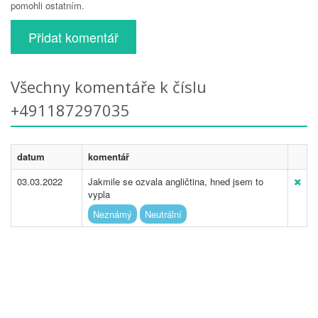
pomohli ostatním.
Přidat komentář
Všechny komentáře k číslu
+491187297035
datum
komentář
03.03.2022
Jakmile se ozvala angličtina, hned jsem to
vypla
Neznámý
Neutrální