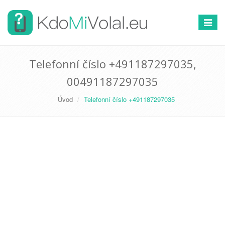
Přepno
navigac
Telefonní číslo +491187297035,
00491187297035
Úvod
Telefonní číslo +491187297035