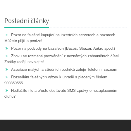
Poslední články
Pozor na falešné kupující na inzertních serverech a bazarech.
Můžete přijít o peníze!
Pozor na podvody na bazarech (Bazoš, Sbazar, Aukro apod.)
Znovu se rozmáhá prozvánění z neznámých zahraničních čísel.
Zpátky raději nevolejte!
Asociace malých a středních podniků žaluje Telefonní seznam
Rozesílání falešných výzev k úhradě s placeným číslem
900850555
Nedlužíte nic a přesto dostáváte SMS zprávy o nezaplaceném
dluhu?