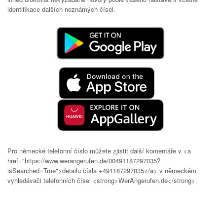
identifikace dalších neznámých čísel.
Pro německé telefonní číslo můžete zjistit další komentáře v <a
href="https://www.werangerufen.de/00491187297035?
isSearched=True">detailu čísla +491187297035</a> v německém
vyhledávači telefonních čísel <strong>WerAngerufen.de</strong>.