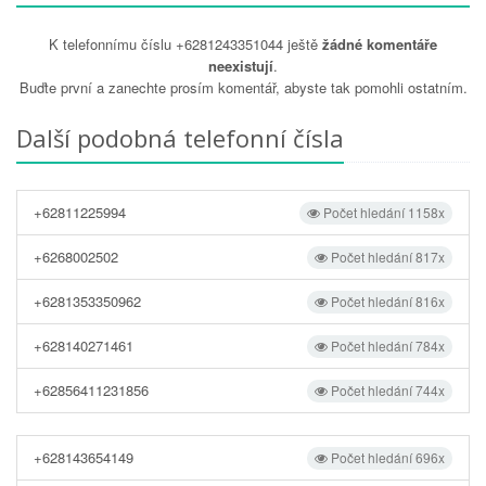
K telefonnímu číslu +6281243351044 ještě
žádné komentáře
neexistují
.
Buďte první a zanechte prosím komentář, abyste tak pomohli ostatním.
Další podobná telefonní čísla
+62811225994
Počet hledání 1158x
+6268002502
Počet hledání 817x
+6281353350962
Počet hledání 816x
+628140271461
Počet hledání 784x
+62856411231856
Počet hledání 744x
+628143654149
Počet hledání 696x