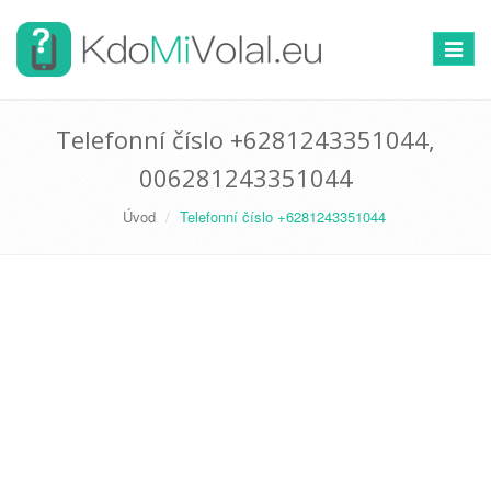
Přepno
navigac
Telefonní číslo +6281243351044,
006281243351044
Úvod
Telefonní číslo +6281243351044