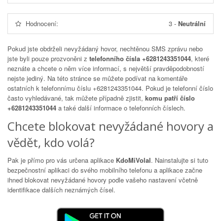
Hodnocení:
3
-
Neutrální
Pokud jste obdrželi nevyžádaný hovor, nechtěnou SMS zprávu nebo
jste byli pouze prozvoněni z
telefonního čísla +6281243351044
, které
neznáte a chcete o něm více informací, s největší pravděpodobností
nejste jediný. Na této stránce se můžete podívat na komentáře
ostatních k telefonnímu číslu
+6281243351044
. Pokud je telefonní číslo
často vyhledávané, tak můžete případně zjistit,
komu patří číslo
+6281243351044
a také další informace o telefonních číslech.
Chcete blokovat nevyžádané hovory a
vědět, kdo volá?
Pak je přímo pro vás určena aplikace
KdoMiVolal
. Nainstalujte si tuto
bezpečnostní aplikaci do svého mobilního telefonu a aplikace začne
ihned blokovat nevyžádané hovory podle vašeho nastavení včetně
identifikace dalších neznámých čísel.