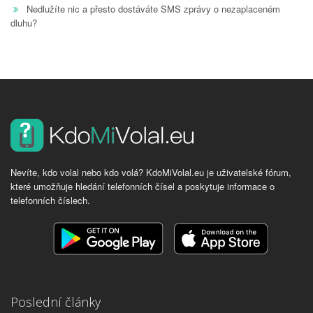
Nedlužíte nic a přesto dostáváte SMS zprávy o nezaplaceném
dluhu?
Nevíte, kdo volal nebo kdo volá? KdoMiVolal.eu je uživatelské fórum,
které umožňuje hledání telefonních čísel a poskytuje informace o
telefonních číslech.
Poslední články