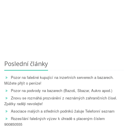
Poslední články
Pozor na falešné kupující na inzertních serverech a bazarech.
Můžete přijít o peníze!
Pozor na podvody na bazarech (Bazoš, Sbazar, Aukro apod.)
Znovu se rozmáhá prozvánění z neznámých zahraničních čísel.
Zpátky raději nevolejte!
Asociace malých a středních podniků žaluje Telefonní seznam
Rozesílání falešných výzev k úhradě s placeným číslem
900850555