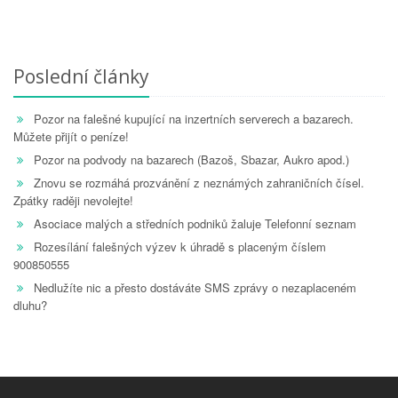
Poslední články
Pozor na falešné kupující na inzertních serverech a bazarech.
Můžete přijít o peníze!
Pozor na podvody na bazarech (Bazoš, Sbazar, Aukro apod.)
Znovu se rozmáhá prozvánění z neznámých zahraničních čísel.
Zpátky raději nevolejte!
Asociace malých a středních podniků žaluje Telefonní seznam
Rozesílání falešných výzev k úhradě s placeným číslem
900850555
Nedlužíte nic a přesto dostáváte SMS zprávy o nezaplaceném
dluhu?