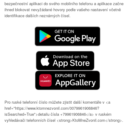
bezpečnostní aplikaci do svého mobilního telefonu a aplikace začne
ihned blokovat nevyžádané hovory podle vašeho nastavení včetně
identifikace dalších neznámých čísel.
Pro ruské telefonní číslo můžete zjistit další komentáře v <a
href="https://www.ktomnezvonil.com/0079961906846?
isSearched=True">detailu čísla +79961906846</a> v ruském
vyhledávači telefonních čísel <strong>KtoMneZvonil.com</strong>.