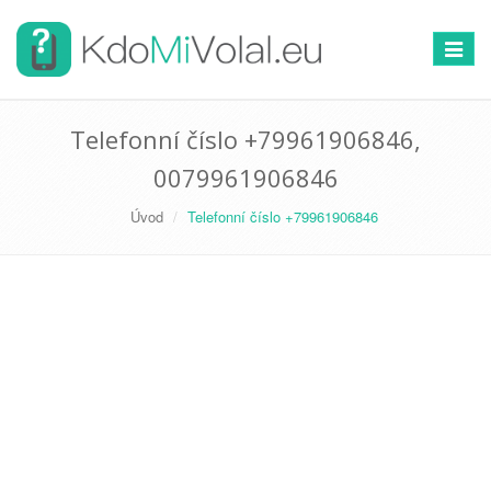
Přepno
navigac
Telefonní číslo +79961906846,
0079961906846
Úvod
Telefonní číslo +79961906846