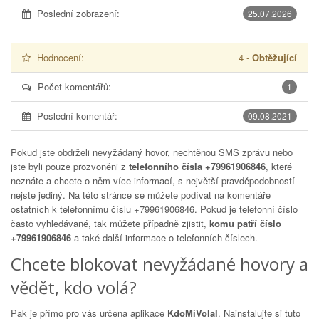
Poslední zobrazení:
25.07.2026
Hodnocení:
4
-
Obtěžující
Počet komentářů:
1
Poslední komentář:
09.08.2021
Pokud jste obdrželi nevyžádaný hovor, nechtěnou SMS zprávu nebo
jste byli pouze prozvoněni z
telefonního čísla +79961906846
, které
neznáte a chcete o něm více informací, s největší pravděpodobností
nejste jediný. Na této stránce se můžete podívat na komentáře
ostatních k telefonnímu číslu
+79961906846
. Pokud je telefonní číslo
často vyhledávané, tak můžete případně zjistit,
komu patří číslo
+79961906846
a také další informace o telefonních číslech.
Chcete blokovat nevyžádané hovory a
vědět, kdo volá?
Pak je přímo pro vás určena aplikace
KdoMiVolal
. Nainstalujte si tuto