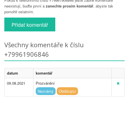
Pokud k telefonnímu číslu +79961906846 ještě žádné komentáře
neexistují, buďte první a
zanechte prosím komentář
, abyste tak
pomohli ostatním.
Přidat komentář
Všechny komentáře k číslu
+79961906846
datum
komentář
09.08.2021
Prozvánění
Neznámý
Obtěžující