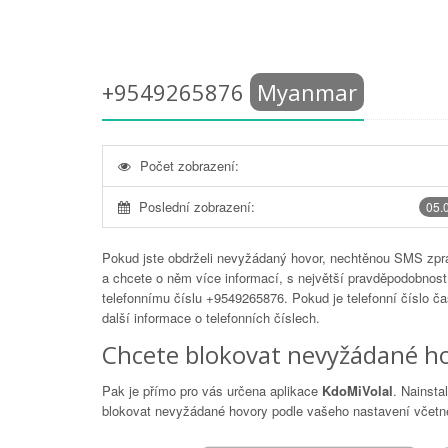
+9549265876
Myanmar
Počet zobrazení:
Poslední zobrazení:
05.
Pokud jste obdrželi nevyžádaný hovor, nechtěnou SMS zprá
a chcete o něm více informací, s největší pravděpodobností
telefonnímu číslu
+9549265876
. Pokud je telefonní číslo č
další informace o telefonních číslech.
Chcete blokovat nevyžádané ho
Pak je přímo pro vás určena aplikace
KdoMiVolal
. Nainsta
blokovat nevyžádané hovory podle vašeho nastavení včetně