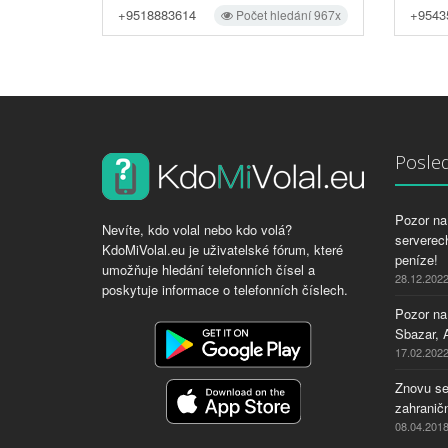
+9518883614
+9543
Počet hledání 967x
Posled
Pozor na 
Nevíte, kdo volal nebo kdo volá?
serverech
KdoMiVolal.eu je uživatelské fórum, které
peníze!
umožňuje hledání telefonních čísel a
28.12.202
poskytuje informace o telefonních číslech.
Pozor na
Sbazar, 
17.02.202
Znovu se
zahraničn
08.04.201