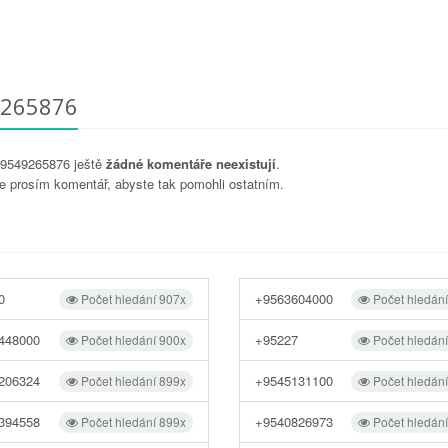
9265876
 +9549265876 ještě
žádné komentáře neexistují
.
e prosím komentář, abyste tak pomohli ostatním.
0
+9563604000
Počet hledání 907x
Počet hledán
448000
+95227
Počet hledání 900x
Počet hledán
206324
+9545131100
Počet hledání 899x
Počet hledán
394558
+9540826973
Počet hledání 899x
Počet hledán