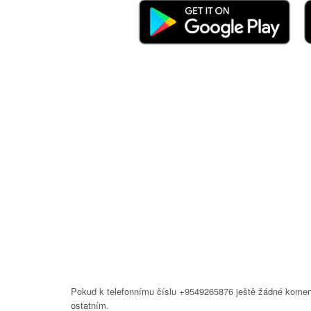
Pokud k telefonnímu číslu +9549265876 ještě žádné koment
ostatním.