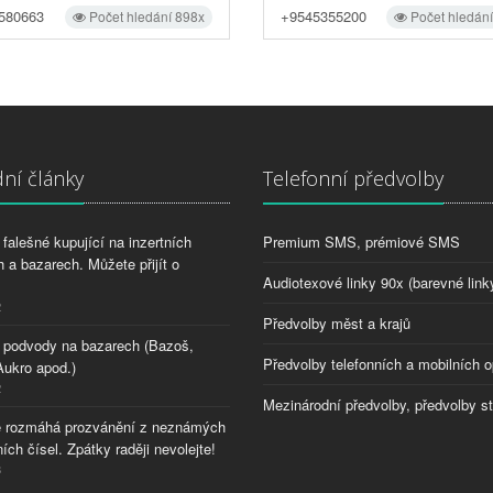
580663
+9545355200
Počet hledání 898x
Počet hledán
ní články
Telefonní předvolby
falešné kupující na inzertních
Premium SMS, prémiové SMS
 a bazarech. Můžete přijít o
Audiotexové linky 90x (barevné link
2
Předvolby měst a krajů
 podvody na bazarech (Bazoš,
Předvolby telefonních a mobilních o
Aukro apod.)
2
Mezinárodní předvolby, předvolby s
 rozmáhá prozvánění z neznámých
ích čísel. Zpátky raději nevolejte!
8