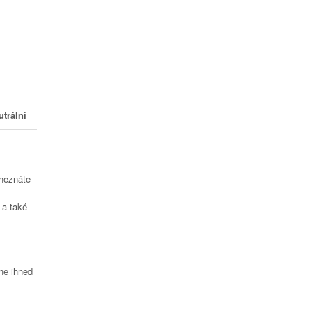
utrální
 neznáte
a také
čne ihned