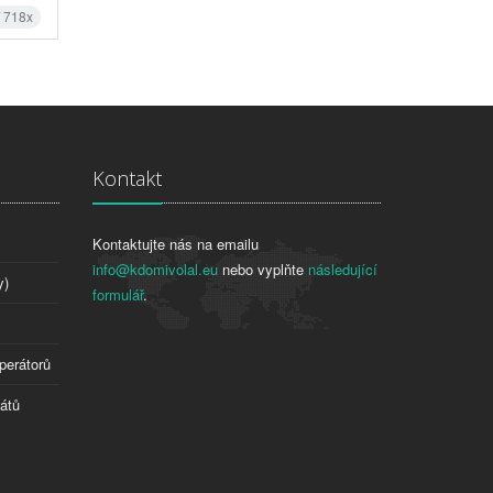
í 718x
Kontakt
Kontaktujte nás na emailu
info@kdomivolal.eu
nebo vyplňte
následující
y)
formulář
.
perátorů
tátů