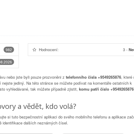
Hodnocení:
3
-
Ne
982
08.2026
vu nebo jste byli pouze prozvoněni z
telefonního čísla +9549265876
, které
 nejste jediný. Na této stránce se můžete podívat na komentáře ostatních k
asto vyhledávané, tak můžete případně zjistit,
komu patří číslo +9549265876
vory a vědět, kdo volá?
lujte si tuto bezpečnostní aplikaci do svého mobilního telefonu a aplikace za
 identifikace dalších neznámých čísel.