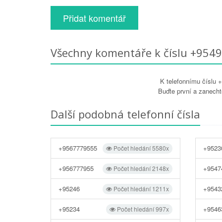
Přidat komentář
Všechny komentáře k číslu +954
K telefonnímu číslu
Buďte první a zanecht
Další podobná telefonní čísla
+9567779555
+9523
Počet hledání 5580x
+956777955
+9547
Počet hledání 2148x
+95246
+9543
Počet hledání 1211x
+95234
+9546
Počet hledání 997x