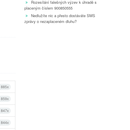
Rozesílání falešných výzev k úhradě s
placeným číslem 900850555
Nedlužíte nic a přesto dostáváte SMS
zprávy o nezaplaceném dluhu?
í 885x
í 859x
í 847x
í 844x