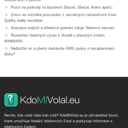
Pozor na podvody na bazarech (Bazoš, Sbazar, Aukro apod.)
Znovu se rozmáhá prozvánění z neznámých zahraničních čísel.
Zpátky raději nevolejte!
Asociace malých a středních podniků žaluje Telefonní seznam
Rozesílání falešných výzev k úhradě s placeným číslem
900850555
Nedlužíte nic a přesto dostáváte SMS zprávy o nezaplaceném
dluhu?
Nevíte, kdo volal nebo kdo volá? KdoMiVolal.eu je uživatelské fórum,
které umožňuje hledání telefonních čísel a poskytuje informace o
telefonních číslech.