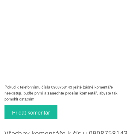
Pokud k telefonnímu číslu 0908758143 ještě žádné komentáře
neexistují, buďte první a
zanechte prosím komentář
, abyste tak
pomohli ostatním.
Přidat komentář
Všechny komentáře k číslu 0908758143