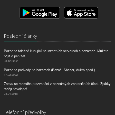
Poslední články
Pozor na falešné kupující na inzertních serverech a bazarech. Můžete
přijít o peníze!
28.12.2022
Pozor na podvody na bazarech (Bazoš, Sbazar, Aukro apod.)
17.02.2022
Znovu se rozmáhá prozvánění z neznámých zahraničních čísel. Zpátky
raději nevolejte!
08.04.2018
Telefonní předvolby