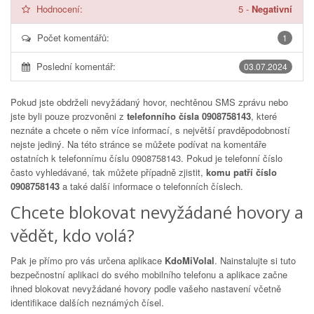
Hodnocení:
5
-
Negativní
Počet komentářů:
1
Poslední komentář:
03.07.2024
Pokud jste obdrželi nevyžádaný hovor, nechtěnou SMS zprávu nebo
jste byli pouze prozvoněni z
telefonního čísla 0908758143
, které
neznáte a chcete o něm více informací, s největší pravděpodobností
nejste jediný. Na této stránce se můžete podívat na komentáře
ostatních k telefonnímu číslu
0908758143
. Pokud je telefonní číslo
často vyhledávané, tak můžete případně zjistit,
komu patří číslo
0908758143
a také další informace o telefonních číslech.
Chcete blokovat nevyžádané hovory a
vědět, kdo volá?
Pak je přímo pro vás určena aplikace
KdoMiVolal
. Nainstalujte si tuto
bezpečnostní aplikaci do svého mobilního telefonu a aplikace začne
ihned blokovat nevyžádané hovory podle vašeho nastavení včetně
identifikace dalších neznámých čísel.