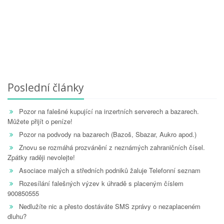
Poslední články
Pozor na falešné kupující na inzertních serverech a bazarech.
Můžete přijít o peníze!
Pozor na podvody na bazarech (Bazoš, Sbazar, Aukro apod.)
Znovu se rozmáhá prozvánění z neznámých zahraničních čísel.
Zpátky raději nevolejte!
Asociace malých a středních podniků žaluje Telefonní seznam
Rozesílání falešných výzev k úhradě s placeným číslem
900850555
Nedlužíte nic a přesto dostáváte SMS zprávy o nezaplaceném
dluhu?