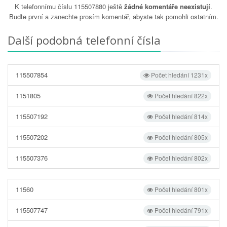
K telefonnímu číslu 115507880 ještě
žádné komentáře neexistují
.
Buďte první a zanechte prosím komentář, abyste tak pomohli ostatním.
Další podobná telefonní čísla
115507854
Počet hledání 1231x
1151805
Počet hledání 822x
115507192
Počet hledání 814x
115507202
Počet hledání 805x
115507376
Počet hledání 802x
11560
Počet hledání 801x
115507747
Počet hledání 791x