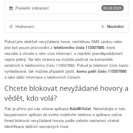
Poslední zobrazení:
06.08.2026
Hodnocení:
3
-
Neutrální
Pokud jste obdrželi nevyžádaný hovor, nechtěnou SMS zprávu nebo
jste byli pouze prozvoněni z
telefonního čísla 115507880
, které
neznáte a chcete o něm více informací, s největší pravděpodobností
nejste jediný. Na této stránce se můžete podívat na komentáře
ostatních k telefonnímu číslu
115507880
. Pokud je telefonní číslo často
vyhledávané, tak můžete případně zjistit,
komu patří číslo 115507880
a také další informace o telefonních číslech.
Chcete blokovat nevyžádané hovory a
vědět, kdo volá?
Pak je přímo pro vás určena aplikace
KdoMiVolal
. Nainstalujte si tuto
bezpečnostní aplikaci do svého mobilního telefonu a aplikace začne
ihned blokovat nevyžádané hovory podle vašeho nastavení včetně
identifikace dalších neznámých čísel.