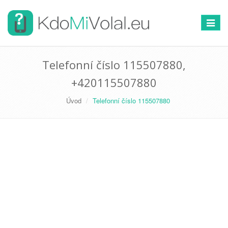
Přepno
navigac
Telefonní číslo 115507880,
+420115507880
Úvod
Telefonní číslo 115507880