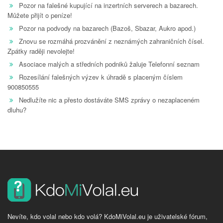
Pozor na falešné kupující na inzertních serverech a bazarech.
Můžete přijít o peníze!
Pozor na podvody na bazarech (Bazoš, Sbazar, Aukro apod.)
Znovu se rozmáhá prozvánění z neznámých zahraničních čísel.
Zpátky raději nevolejte!
Asociace malých a středních podniků žaluje Telefonní seznam
Rozesílání falešných výzev k úhradě s placeným číslem
900850555
Nedlužíte nic a přesto dostáváte SMS zprávy o nezaplaceném
dluhu?
Nevíte, kdo volal nebo kdo volá? KdoMiVolal.eu je uživatelské fórum,