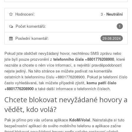
Hodnocení:
3
-
Neutrální
Počet komentářů:
1
Poslední komentář:
29.08.2024
Pokud jste obdrželi nevyžádaný hovor, nechtěnou SMS zprávu nebo
jste byli pouze prozvoněni z
telefonního čísla +8801776208900
, které
neznáte a chcete o něm více informací, s největší pravděpodobností
nejste jediný. Na této stránce se můžete podívat na komentáře
ostatních k telefonnímu číslu
+8801776208900
. Pokud je telefonní číslo
často vyhledávané, tak můžete případně zjistit,
komu patří číslo
+8801776208900
a také další informace o telefonních číslech.
Chcete blokovat nevyžádané hovory a
vědět, kdo volá?
Pak je přímo pro vás určena aplikace
KdoMiVolal
. Nainstalujte si tuto
bezpečnostní aplikaci do svého mobilního telefonu a aplikace začne
ihned blokovat nevyžádané hovory podle vašeho nastavení včetně