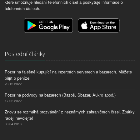
které umožňuje hledání telefonních čísel a poskytuje informace o
telefonních číslech.
Poslední články
Pozor na falešné kupující na inzertních serverech a bazarech. Můžete
přijít o peníze!
28.12.2022
Pozor na podvody na bazarech (Bazoš, Sbazar, Aukro apod.)
17.02.2022
Znovu se rozmáhá prozvánění z neznámých zahraničních čísel. Zpátky
raději nevolejte!
08.04.2018