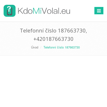
Přepno
navigac
Telefonní číslo 187663730,
+420187663730
Úvod
Telefonní číslo 187663730