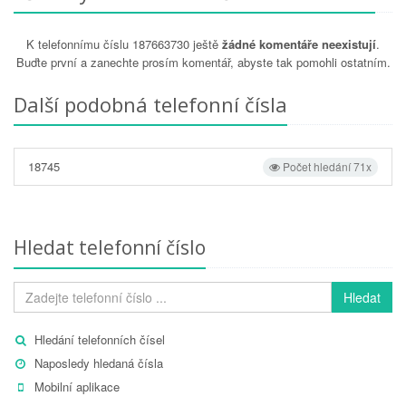
K telefonnímu číslu 187663730 ještě
žádné komentáře neexistují
.
Buďte první a zanechte prosím komentář, abyste tak pomohli ostatním.
Další podobná telefonní čísla
18745
Počet hledání 71x
Hledat telefonní číslo
Hledat
Hledání telefonních čísel
Naposledy hledaná čísla
Mobilní aplikace