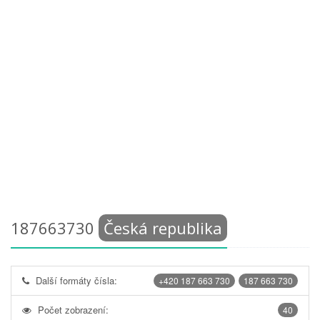
187663730
Česká republika
Další formáty čísla:
+420 187 663 730
187 663 730
Počet zobrazení:
40