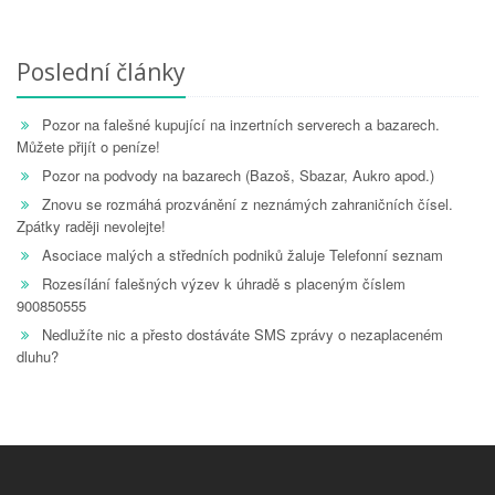
Poslední články
Pozor na falešné kupující na inzertních serverech a bazarech.
Můžete přijít o peníze!
Pozor na podvody na bazarech (Bazoš, Sbazar, Aukro apod.)
Znovu se rozmáhá prozvánění z neznámých zahraničních čísel.
Zpátky raději nevolejte!
Asociace malých a středních podniků žaluje Telefonní seznam
Rozesílání falešných výzev k úhradě s placeným číslem
900850555
Nedlužíte nic a přesto dostáváte SMS zprávy o nezaplaceném
dluhu?