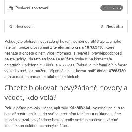
Poslední zobrazení:
06.08.2026
Hodnocení:
3
-
Neutrální
Pokud jste obdrželi nevyžádaný hovor, nechtěnou SMS zprávu nebo
jste byli pouze prozvoněni z
telefonního čísla 187663730
, které
neznáte a chcete o něm více informací, s největší pravděpodobností
nejste jediný. Na této stránce se můžete podívat na komentáře
ostatních k telefonnímu číslu
187663730
. Pokud je telefonní číslo často
vyhledávané, tak můžete případně zjistit,
komu patří číslo 187663730
a také další informace o telefonních číslech.
Chcete blokovat nevyžádané hovory a
vědět, kdo volá?
Pak je přímo pro vás určena aplikace
KdoMiVolal
. Nainstalujte si tuto
bezpečnostní aplikaci do svého mobilního telefonu a aplikace začne
ihned blokovat nevyžádané hovory podle vašeho nastavení včetně
identifikace dalších neznámých čísel.