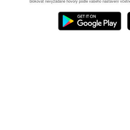
blokovat nevyžádané hovory podle vašeho nastavení včetně