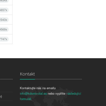
8454x
6657x
2343x
9569x
7747x
Kontakt
Kontaktujte nás na emailu
info@kdomivolal.eu
nebo vyplňte
následující
y)
formulář
.