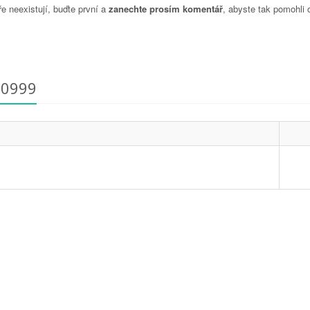
 neexistují, buďte první a
zanechte prosím komentář
, abyste tak pomohli 
00999