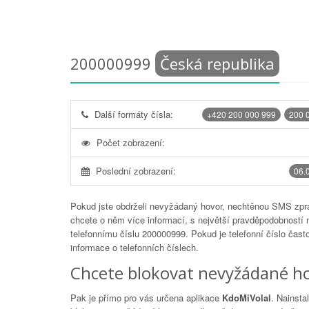
200000999
Česká republika
Další formáty čísla:
+420 200 000 999
200 
Počet zobrazení:
Poslední zobrazení:
06.
Pokud jste obdrželi nevyžádaný hovor, nechtěnou SMS zprá
chcete o něm více informací, s největší pravděpodobností 
telefonnímu číslu
200000999
. Pokud je telefonní číslo čas
informace o telefonních číslech.
Chcete blokovat nevyžádané ho
Pak je přímo pro vás určena aplikace
KdoMiVolal
. Nainsta