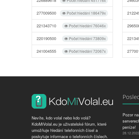
226889618
24603
Počet hledání 451716x
277009500
21224
Počet hledání 186479x
221343710
29650
Počet hledání 76046x
220190500
22134
Počet hledání 73809x
241004555
27700
Počet hledání 72067x
Posled
Pozor na 
Nevíte, kdo volal nebo kdo volá?
serverech
KdoMiVolal.eu je uživatelské fórum, které
peníze!
umožňuje hledání telefonních čísel a
28.12.202
poskytuje informace o telefonních číslech.