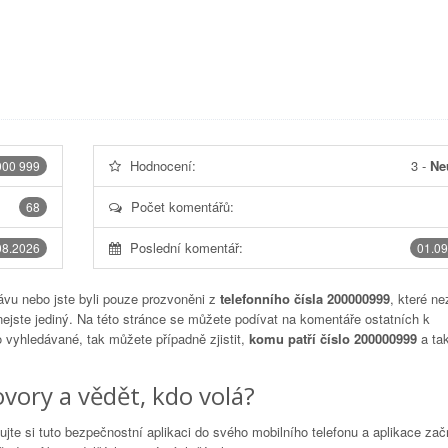
Hodnocení:
3
-
Ne
000 999
Počet komentářů:
68
Poslední komentář:
08.2026
01.09
vu nebo jste byli pouze prozvoněni z
telefonního čísla 200000999
, které ne
nejste jediný. Na této stránce se můžete podívat na komentáře ostatních k
to vyhledávané, tak můžete případně zjistit,
komu patří číslo 200000999
a tak
vory a vědět, kdo volá?
lujte si tuto bezpečnostní aplikaci do svého mobilního telefonu a aplikace za