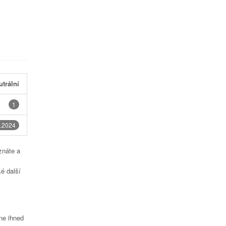
utrální
1
.2024
znáte a
é další
čne ihned