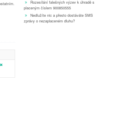
Rozesílání falešných výzev k úhradě s
ostatním.
placeným číslem 900850555
Nedlužíte nic a přesto dostáváte SMS
zprávy o nezaplaceném dluhu?