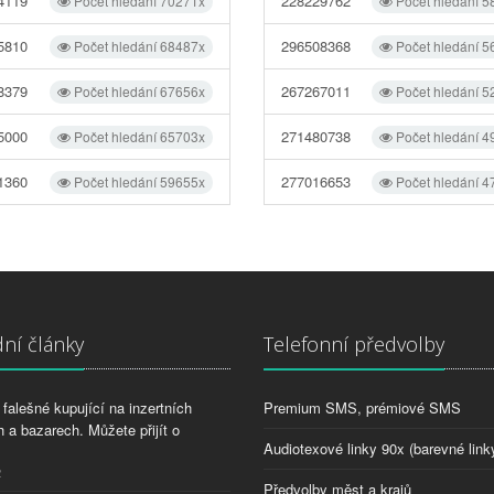
4119
228229762
Počet hledání 70271x
Počet hledání 5
5810
296508368
Počet hledání 68487x
Počet hledání 5
8379
267267011
Počet hledání 67656x
Počet hledání 5
5000
271480738
Počet hledání 65703x
Počet hledání 4
1360
277016653
Počet hledání 59655x
Počet hledání 4
ní články
Telefonní předvolby
falešné kupující na inzertních
Premium SMS, prémiové SMS
 a bazarech. Můžete přijít o
Audiotexové linky 90x (barevné link
2
Předvolby měst a krajů