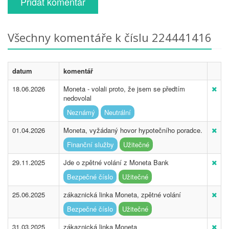
Přidat komentář
Všechny komentáře k číslu 224441416
datum
komentář
18.06.2026
Moneta - volali proto, že jsem se předtím
nedovolal
Neznámý
Neutrální
01.04.2026
Moneta, vyžádaný hovor hypotečního poradce.
Finanční služby
Užitečné
29.11.2025
Jde o zpětné volání z Moneta Bank
Bezpečné číslo
Užitečné
25.06.2025
zákaznická linka Moneta, zpětné volání
Bezpečné číslo
Užitečné
31.03.2025
zákaznická linka Moneta