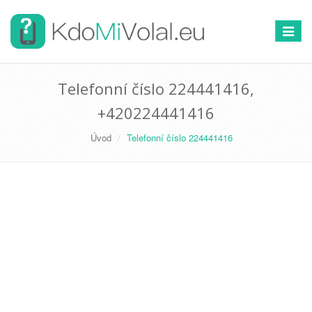
Přepno
navigac
Telefonní číslo 224441416,
+420224441416
Úvod
Telefonní číslo 224441416