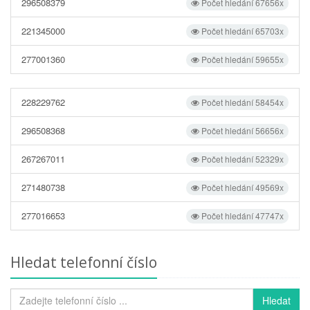
296508379
Počet hledání 67656x
221345000
Počet hledání 65703x
277001360
Počet hledání 59655x
228229762
Počet hledání 58454x
296508368
Počet hledání 56656x
267267011
Počet hledání 52329x
271480738
Počet hledání 49569x
277016653
Počet hledání 47747x
Hledat telefonní číslo
Hledat