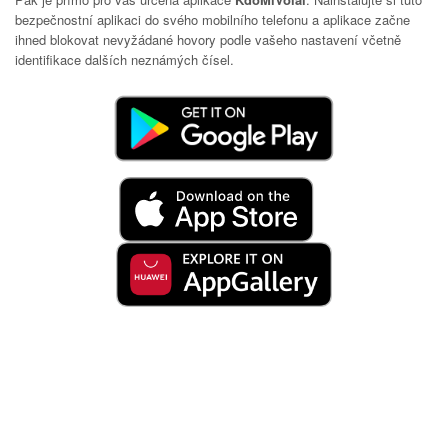
bezpečnostní aplikaci do svého mobilního telefonu a aplikace začne
ihned blokovat nevyžádané hovory podle vašeho nastavení včetně
identifikace dalších neznámých čísel.