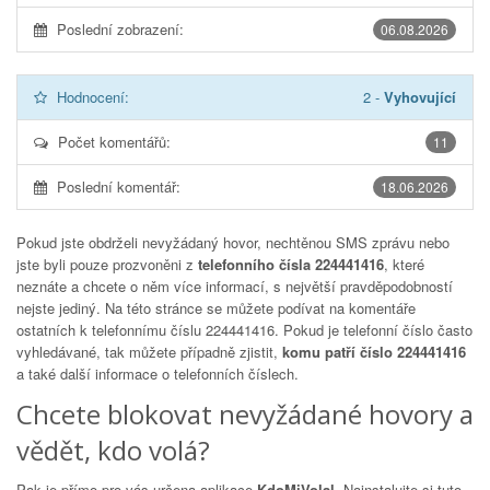
Poslední zobrazení:
06.08.2026
Hodnocení:
2
-
Vyhovující
Počet komentářů:
11
Poslední komentář:
18.06.2026
Pokud jste obdrželi nevyžádaný hovor, nechtěnou SMS zprávu nebo
jste byli pouze prozvoněni z
telefonního čísla 224441416
, které
neznáte a chcete o něm více informací, s největší pravděpodobností
nejste jediný. Na této stránce se můžete podívat na komentáře
ostatních k telefonnímu číslu
224441416
. Pokud je telefonní číslo často
vyhledávané, tak můžete případně zjistit,
komu patří číslo 224441416
a také další informace o telefonních číslech.
Chcete blokovat nevyžádané hovory a
vědět, kdo volá?
Pak je přímo pro vás určena aplikace
KdoMiVolal
. Nainstalujte si tuto