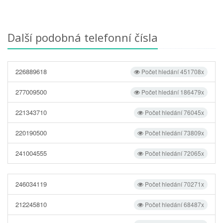
Další podobná telefonní čísla
226889618
Počet hledání 451708x
277009500
Počet hledání 186479x
221343710
Počet hledání 76045x
220190500
Počet hledání 73809x
241004555
Počet hledání 72065x
246034119
Počet hledání 70271x
212245810
Počet hledání 68487x