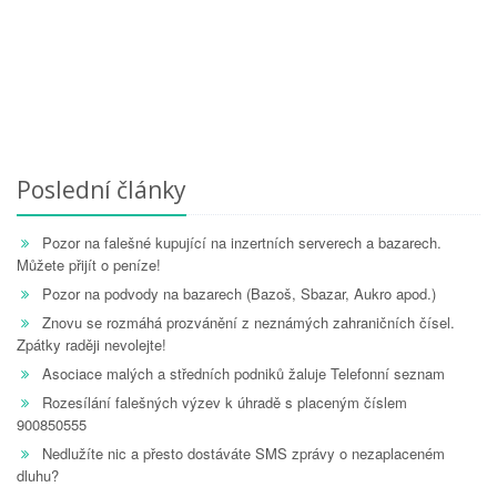
Poslední články
Pozor na falešné kupující na inzertních serverech a bazarech.
Můžete přijít o peníze!
Pozor na podvody na bazarech (Bazoš, Sbazar, Aukro apod.)
Znovu se rozmáhá prozvánění z neznámých zahraničních čísel.
Zpátky raději nevolejte!
Asociace malých a středních podniků žaluje Telefonní seznam
Rozesílání falešných výzev k úhradě s placeným číslem
900850555
Nedlužíte nic a přesto dostáváte SMS zprávy o nezaplaceném
dluhu?