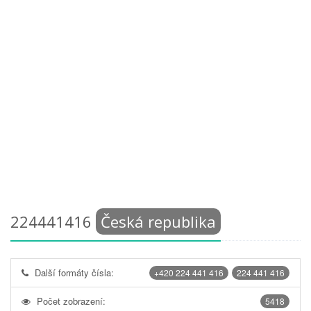
224441416
Česká republika
Další formáty čísla:
+420 224 441 416
224 441 416
Počet zobrazení:
5418