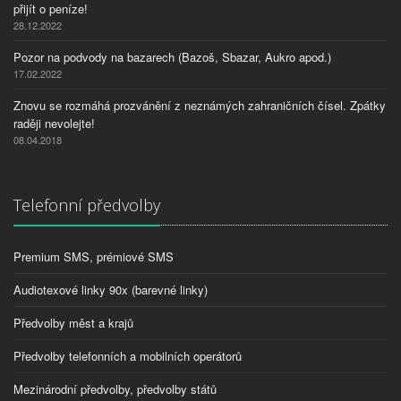
přijít o peníze!
28.12.2022
Pozor na podvody na bazarech (Bazoš, Sbazar, Aukro apod.)
17.02.2022
Znovu se rozmáhá prozvánění z neznámých zahraničních čísel. Zpátky
raději nevolejte!
08.04.2018
Telefonní předvolby
Premium SMS, prémiové SMS
Audiotexové linky 90x (barevné linky)
Předvolby měst a krajů
Předvolby telefonních a mobilních operátorů
Mezinárodní předvolby, předvolby států