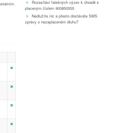
Rozesílání falešných výzev k úhradě s
ostatním.
placeným číslem 900850555
Nedlužíte nic a přesto dostáváte SMS
zprávy o nezaplaceném dluhu?