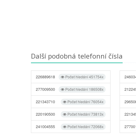
Další podobná telefonní čísla
226889618
24603
Počet hledání 451754x
277009500
21224
Počet hledání 186508x
221343710
29650
Počet hledání 76054x
220190500
22134
Počet hledání 73813x
241004555
27700
Počet hledání 72068x