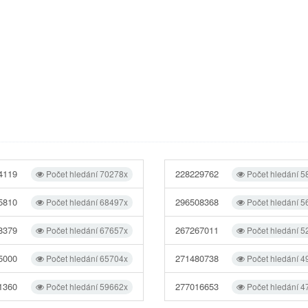
4119
228229762
Počet hledání 70278x
Počet hledání 5
5810
296508368
Počet hledání 68497x
Počet hledání 5
8379
267267011
Počet hledání 67657x
Počet hledání 5
5000
271480738
Počet hledání 65704x
Počet hledání 4
1360
277016653
Počet hledání 59662x
Počet hledání 4