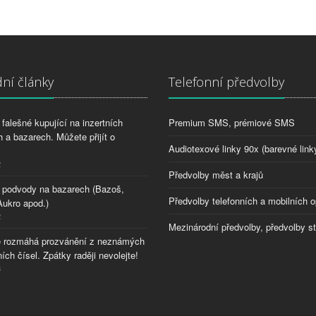
ní články
Telefonní předvolby
falešné kupující na inzertních
Premium SMS, prémiové SMS
 a bazarech. Můžete přijít o
Audiotexové linky 90x (barevné link
2
Předvolby měst a krajů
 podvody na bazarech (Bazoš,
Předvolby telefonních a mobilních o
Aukro apod.)
2
Mezinárodní předvolby, předvolby s
 rozmáhá prozvánění z neznámých
ích čísel. Zpátky raději nevolejte!
8