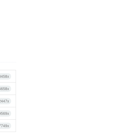
8458x
6658x
2447x
9569x
7749x