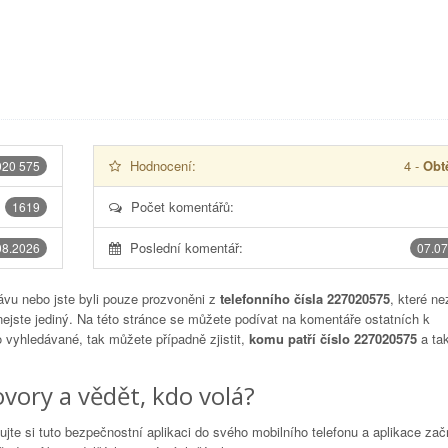
Hodnocení:
4
-
Obtě
020 575
Počet komentářů:
1619
Poslední komentář:
08.2026
07.07
vu nebo jste byli pouze prozvoněni z
telefonního čísla 227020575
, které ne
nejste jediný. Na této stránce se můžete podívat na komentáře ostatních k
to vyhledávané, tak můžete případně zjistit,
komu patří číslo 227020575
a tak
vory a vědět, kdo volá?
lujte si tuto bezpečnostní aplikaci do svého mobilního telefonu a aplikace za