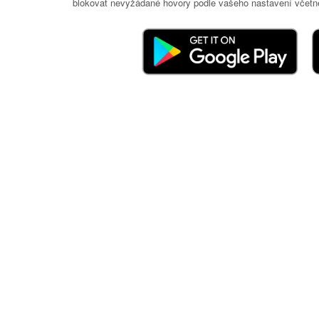
blokovat nevyžádané hovory podle vašeho nastavení včetně