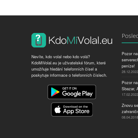
Posled
Pozor na 
Nevíte, kdo volal nebo kdo volá?
serverech
KdoMiVolal.eu je uživatelské fórum, které
peníze!
umožňuje hledání telefonních čísel a
28.12.202
poskytuje informace o telefonních číslech.
Pozor na
Sbazar, 
17.02.202
Znovu se
zahraničn
08.04.201