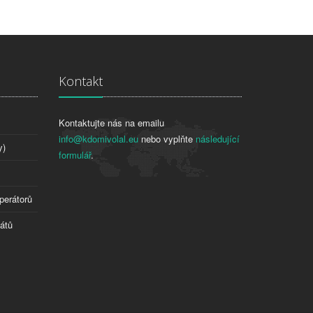
Kontakt
Kontaktujte nás na emailu
info@kdomivolal.eu
nebo vyplňte
následující
y)
formulář
.
perátorů
tátů