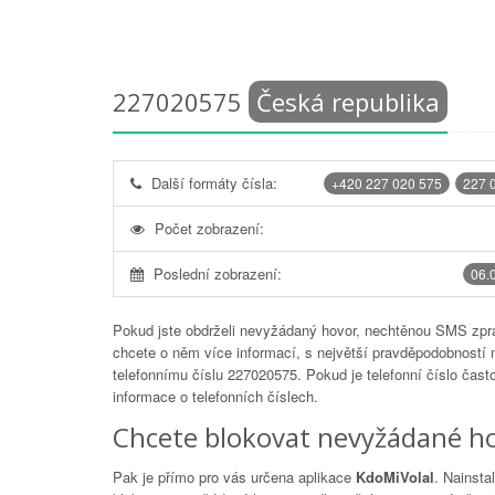
227020575
Česká republika
Další formáty čísla:
+420 227 020 575
227 
Počet zobrazení:
Poslední zobrazení:
06.
Pokud jste obdrželi nevyžádaný hovor, nechtěnou SMS zprá
chcete o něm více informací, s největší pravděpodobností 
telefonnímu číslu
227020575
. Pokud je telefonní číslo čas
informace o telefonních číslech.
Chcete blokovat nevyžádané ho
Pak je přímo pro vás určena aplikace
KdoMiVolal
. Nainsta