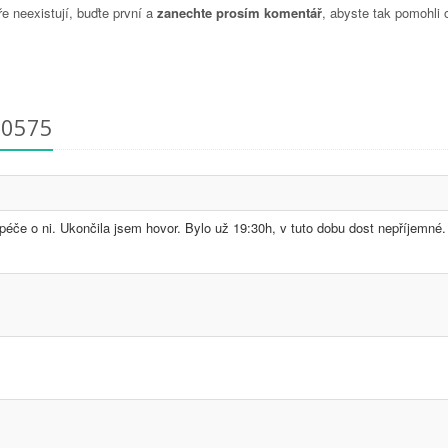
 neexistují, buďte první a
zanechte prosím komentář
, abyste tak pomohli 
20575
a péče o ni. Ukončila jsem hovor. Bylo už 19:30h, v tuto dobu dost nepříjemné.