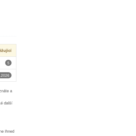
žující
5
.2026
znáte a
é další
čne ihned