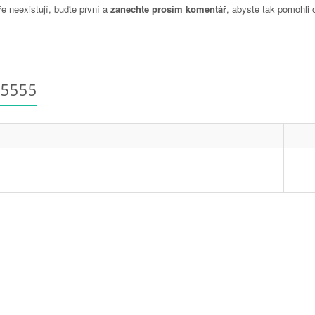
 neexistují, buďte první a
zanechte prosím komentář
, abyste tak pomohli 
55555