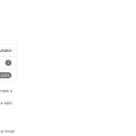
utrální
1
.2024
znáte a
é další
čne ihned