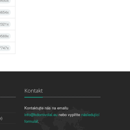
8450x
6654x
2321x
9569x
7747x
Kontakt
Kontaktujte nás na emailu
info@kdomivolal.eu
nebo vyplňte
následující
y)
formulář
.