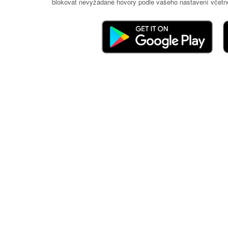
blokovat nevyžádané hovory podle vašeho nastavení včetně