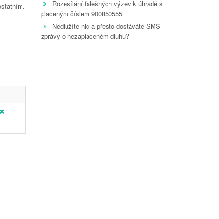
Rozesílání falešných výzev k úhradě s
ostatním.
placeným číslem 900850555
Nedlužíte nic a přesto dostáváte SMS
zprávy o nezaplaceném dluhu?