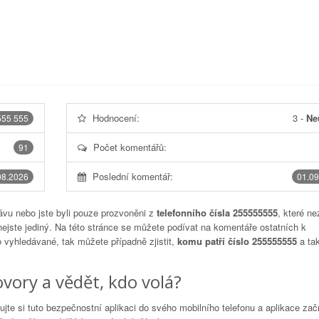
Hodnocení:
3
-
Ne
555 555
Počet komentářů:
91
Poslední komentář:
08.2026
01.09
vu nebo jste byli pouze prozvoněni z
telefonního čísla 255555555
, které ne
nejste jediný. Na této stránce se můžete podívat na komentáře ostatních k
to vyhledávané, tak můžete případně zjistit,
komu patří číslo 255555555
a tak
vory a vědět, kdo volá?
lujte si tuto bezpečnostní aplikaci do svého mobilního telefonu a aplikace za