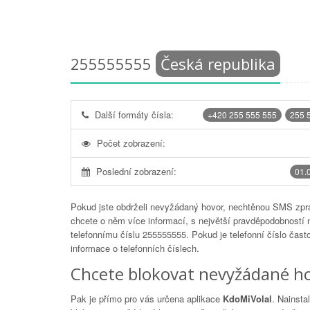
255555555
Česká republika
Další formáty čísla:
+420 255 555 555
255 
Počet zobrazení:
Poslední zobrazení:
01.
Pokud jste obdrželi nevyžádaný hovor, nechtěnou SMS zprá
chcete o něm více informací, s největší pravděpodobností 
telefonnímu číslu
255555555
. Pokud je telefonní číslo čas
informace o telefonních číslech.
Chcete blokovat nevyžádané ho
Pak je přímo pro vás určena aplikace
KdoMiVolal
. Nainsta