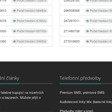
4119
228229762
Počet hledání 70267x
Počet hledání 5
5810
296508368
Počet hledání 68480x
Počet hledání 5
8379
267267011
Počet hledání 67652x
Počet hledání 5
5000
271480738
Počet hledání 65700x
Počet hledání 4
1360
277016653
Počet hledání 59650x
Počet hledání 4
ní články
Telefonní předvolby
falešné kupující na inzertních
Premium SMS, prémiové SMS
 a bazarech. Můžete přijít o
Audiotexové linky 90x (barevné link
2
Předvolby měst a krajů