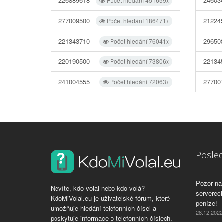
226889618
24603
Počet hledání 451659x
277009500
21224
Počet hledání 186471x
221343710
29650
Počet hledání 76041x
220190500
22134
Počet hledání 73806x
241004555
27700
Počet hledání 72063x
Posled
Pozor na 
Nevíte, kdo volal nebo kdo volá?
serverech
KdoMiVolal.eu je uživatelské fórum, které
peníze!
umožňuje hledání telefonních čísel a
28.12.202
poskytuje informace o telefonních číslech.