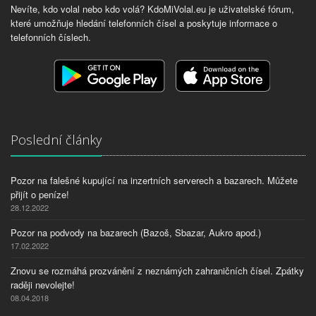
Nevíte, kdo volal nebo kdo volá? KdoMiVolal.eu je uživatelské fórum,
které umožňuje hledání telefonních čísel a poskytuje informace o
telefonních číslech.
Poslední články
Pozor na falešné kupující na inzertních serverech a bazarech. Můžete
přijít o peníze!
28.12.2022
Pozor na podvody na bazarech (Bazoš, Sbazar, Aukro apod.)
17.02.2022
Znovu se rozmáhá prozvánění z neznámých zahraničních čísel. Zpátky
raději nevolejte!
08.04.2018