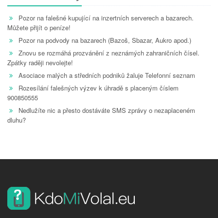
Pozor na falešné kupující na inzertních serverech a bazarech.
Můžete přijít o peníze!
Pozor na podvody na bazarech (Bazoš, Sbazar, Aukro apod.)
Znovu se rozmáhá prozvánění z neznámých zahraničních čísel.
Zpátky raději nevolejte!
Asociace malých a středních podniků žaluje Telefonní seznam
Rozesílání falešných výzev k úhradě s placeným číslem
900850555
Nedlužíte nic a přesto dostáváte SMS zprávy o nezaplaceném
dluhu?