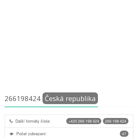
266198424
Česká republika
Další formáty čísla:
+420 266 198 424
266 198 424
Počet zobrazení:
47