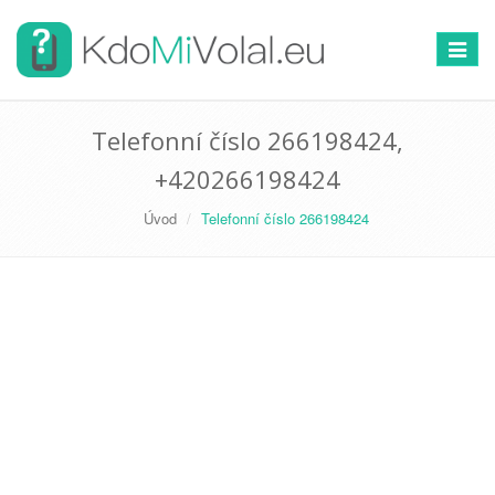
Přepno
navigac
Telefonní číslo 266198424,
+420266198424
Úvod
Telefonní číslo 266198424