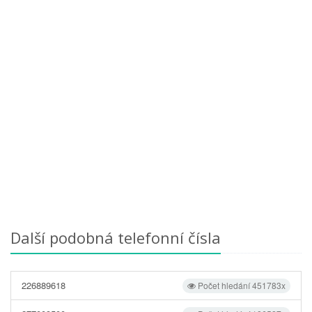
Další podobná telefonní čísla
226889618
Počet hledání 451783x