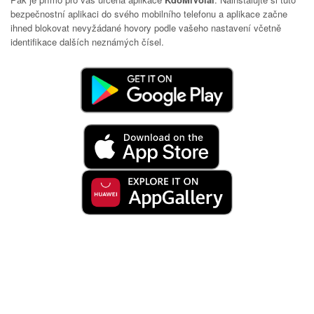
bezpečnostní aplikaci do svého mobilního telefonu a aplikace začne
ihned blokovat nevyžádané hovory podle vašeho nastavení včetně
identifikace dalších neznámých čísel.