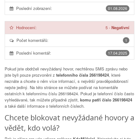
Poslední zobrazení:
01.08.2026
Hodnocení:
5
-
Negativní
Počet komentářů:
1
Poslední komentář:
17.04.2025
Pokud jste obdrželi nevyžádaný hovor, nechtěnou SMS zprávu nebo
jste byli pouze prozvoněni z
telefonního čísla 266198424
, které
neznáte a chcete o něm více informací, s největší pravděpodobností
nejste jediný. Na této stránce se můžete podívat na komentáře
ostatních k telefonnímu číslu
266198424
. Pokud je telefonní číslo často
vyhledávané, tak můžete případně zjistit,
komu patří číslo 266198424
a také další informace o telefonních číslech.
Chcete blokovat nevyžádané hovory a
vědět, kdo volá?
Pak je přímo pro vás určena aplikace
KdoMiVolal
. Nainstalujte si tuto