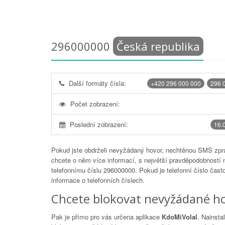
296000000
Česká republika
Další formáty čísla:
+420 296 000 000
296 
Počet zobrazení:
Poslední zobrazení:
16.
Pokud jste obdrželi nevyžádaný hovor, nechtěnou SMS zprá
chcete o něm více informací, s největší pravděpodobností 
telefonnímu číslu
296000000
. Pokud je telefonní číslo čas
informace o telefonních číslech.
Chcete blokovat nevyžádané ho
Pak je přímo pro vás určena aplikace
KdoMiVolal
. Nainsta