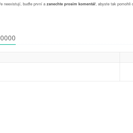
 neexistují, buďte první a
zanechte prosím komentář
, abyste tak pomohli 
00000