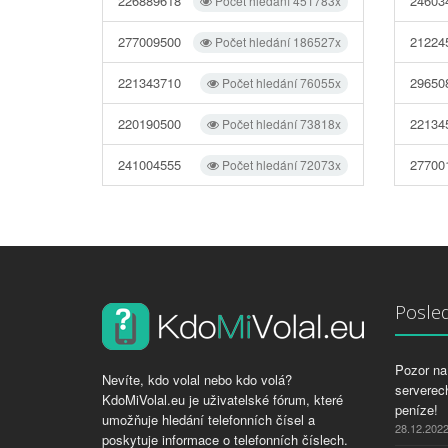
226889618
24603
Počet hledání 451783x
277009500
21224
Počet hledání 186527x
221343710
29650
Počet hledání 76055x
220190500
22134
Počet hledání 73818x
241004555
27700
Počet hledání 72073x
Posled
Pozor na 
Nevíte, kdo volal nebo kdo volá?
serverech
KdoMiVolal.eu je uživatelské fórum, které
peníze!
umožňuje hledání telefonních čísel a
28.12.202
poskytuje informace o telefonních číslech.