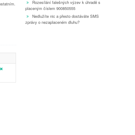
Rozesílání falešných výzev k úhradě s
ostatním.
placeným číslem 900850555
Nedlužíte nic a přesto dostáváte SMS
zprávy o nezaplaceném dluhu?