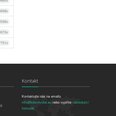
8460x
6658x
2536x
9570x
7751x
Kontakt
Kontaktujte nás na emailu
info@kdomivolal.eu
nebo vyplňte
následující
y)
formulář
.