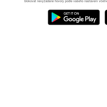
blokovat nevyžádané hovory podle vašeho nastavení včetně