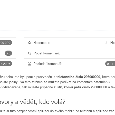
Hodnocení:
3
-
Ne
000 000
Počet komentářů:
75
Poslední komentář:
07.2026
03.11
vu nebo jste byli pouze prozvoněni z
telefonního čísla 296000000
, které ne
nejste jediný. Na této stránce se můžete podívat na komentáře ostatních k
to vyhledávané, tak můžete případně zjistit,
komu patří číslo 296000000
a tak
vory a vědět, kdo volá?
lujte si tuto bezpečnostní aplikaci do svého mobilního telefonu a aplikace za