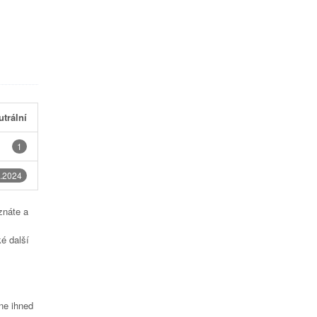
utrální
1
.2024
znáte a
é další
čne ihned