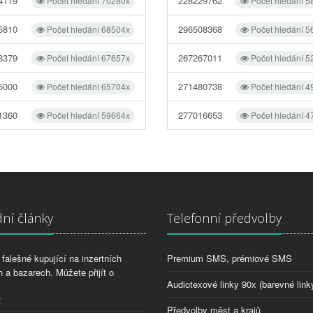
4119
228229762
Počet hledání 70280x
Počet hledání 5
5810
296508368
Počet hledání 68504x
Počet hledání 5
8379
267267011
Počet hledání 67657x
Počet hledání 5
5000
271480738
Počet hledání 65704x
Počet hledání 4
1360
277016653
Počet hledání 59664x
Počet hledání 4
ní články
Telefonní předvolby
falešné kupující na inzertních
Premium SMS, prémiové SMS
 a bazarech. Můžete přijít o
Audiotexové linky 90x (barevné link
2
Předvolby měst a krajů