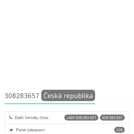
308283657
Česká republika
Další formáty čísla:
+420 308 283 657
308 283 657
Počet zobrazení:
208