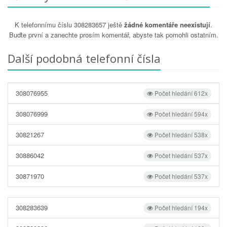
K telefonnímu číslu 308283657 ještě
žádné komentáře neexistují
.
Buďte první a zanechte prosím komentář, abyste tak pomohli ostatním.
Další podobná telefonní čísla
308076955
Počet hledání 612x
308076999
Počet hledání 594x
30821267
Počet hledání 538x
30886042
Počet hledání 537x
30871970
Počet hledání 537x
308283639
Počet hledání 194x