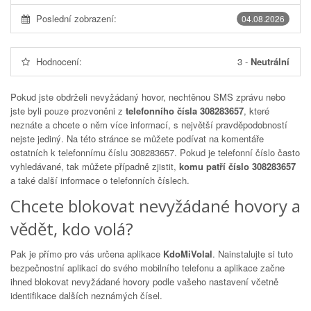
Poslední zobrazení:
04.08.2026
Hodnocení:
3
-
Neutrální
Pokud jste obdrželi nevyžádaný hovor, nechtěnou SMS zprávu nebo
jste byli pouze prozvoněni z
telefonního čísla 308283657
, které
neznáte a chcete o něm více informací, s největší pravděpodobností
nejste jediný. Na této stránce se můžete podívat na komentáře
ostatních k telefonnímu číslu
308283657
. Pokud je telefonní číslo často
vyhledávané, tak můžete případně zjistit,
komu patří číslo 308283657
a také další informace o telefonních číslech.
Chcete blokovat nevyžádané hovory a
vědět, kdo volá?
Pak je přímo pro vás určena aplikace
KdoMiVolal
. Nainstalujte si tuto
bezpečnostní aplikaci do svého mobilního telefonu a aplikace začne
ihned blokovat nevyžádané hovory podle vašeho nastavení včetně
identifikace dalších neznámých čísel.