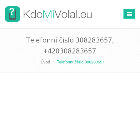
Přepno
navigac
Telefonní číslo 308283657,
+420308283657
Úvod
Telefonní číslo 308283657