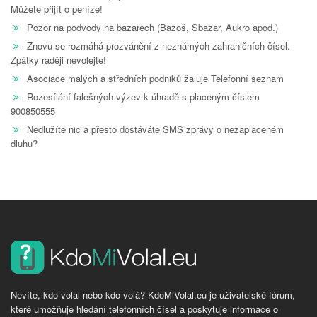
Můžete přijít o peníze!
Pozor na podvody na bazarech (Bazoš, Sbazar, Aukro apod.)
Znovu se rozmáhá prozvánění z neznámých zahraničních čísel.
Zpátky raději nevolejte!
Asociace malých a středních podniků žaluje Telefonní seznam
Rozesílání falešných výzev k úhradě s placeným číslem
900850555
Nedlužíte nic a přesto dostáváte SMS zprávy o nezaplaceném
dluhu?
Nevíte, kdo volal nebo kdo volá? KdoMiVolal.eu je uživatelské fórum,
které umožňuje hledání telefonních čísel a poskytuje informace o