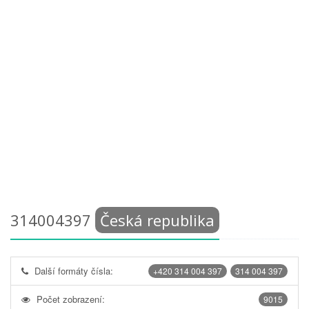
314004397
Česká republika
Další formáty čísla:
+420 314 004 397
314 004 397
Počet zobrazení:
9015