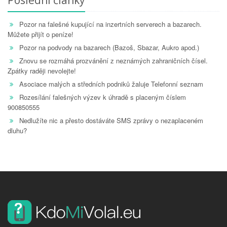
Pozor na falešné kupující na inzertních serverech a bazarech.
Můžete přijít o peníze!
Pozor na podvody na bazarech (Bazoš, Sbazar, Aukro apod.)
Znovu se rozmáhá prozvánění z neznámých zahraničních čísel.
Zpátky raději nevolejte!
Asociace malých a středních podniků žaluje Telefonní seznam
Rozesílání falešných výzev k úhradě s placeným číslem
900850555
Nedlužíte nic a přesto dostáváte SMS zprávy o nezaplaceném
dluhu?