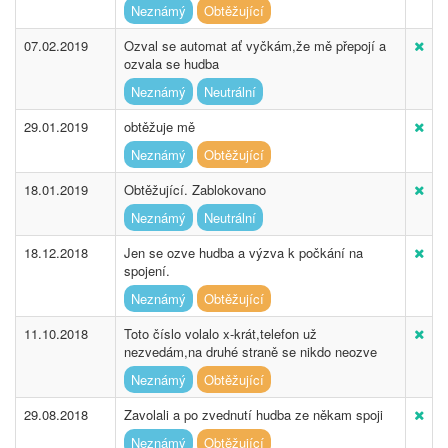
Neznámý
Obtěžující
07.02.2019
Ozval se automat ať vyčkám,že mě přepojí a
ozvala se hudba
Neznámý
Neutrální
29.01.2019
obtěžuje mě
Neznámý
Obtěžující
18.01.2019
Obtěžující. Zablokovano
Neznámý
Neutrální
18.12.2018
Jen se ozve hudba a výzva k počkání na
spojení.
Neznámý
Obtěžující
11.10.2018
Toto číslo volalo x-krát,telefon už
nezvedám,na druhé straně se nikdo neozve
Neznámý
Obtěžující
29.08.2018
Zavolali a po zvednutí hudba ze někam spoji
Neznámý
Obtěžující