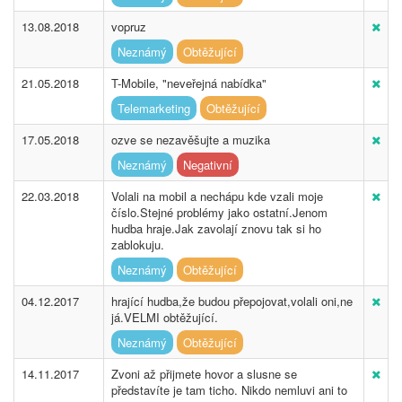
13.08.2018
vopruz
Neznámý
Obtěžující
21.05.2018
T-Mobile, "neveřejná nabídka"
Telemarketing
Obtěžující
17.05.2018
ozve se nezavěšujte a muzika
Neznámý
Negativní
22.03.2018
Volali na mobil a nechápu kde vzali moje
číslo.Stejné problémy jako ostatní.Jenom
hudba hraje.Jak zavolají znovu tak si ho
zablokuju.
Neznámý
Obtěžující
04.12.2017
hrající hudba,že budou přepojovat,volali oni,ne
já.VELMI obtěžující.
Neznámý
Obtěžující
14.11.2017
Zvoni až přijmete hovor a slusne se
představíte je tam ticho. Nikdo nemluvi ani to