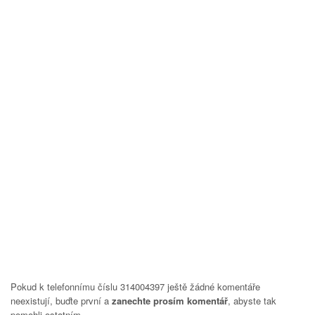
Pokud k telefonnímu číslu 314004397 ještě žádné komentáře
neexistují, buďte první a
zanechte prosím komentář
, abyste tak
pomohli ostatním.