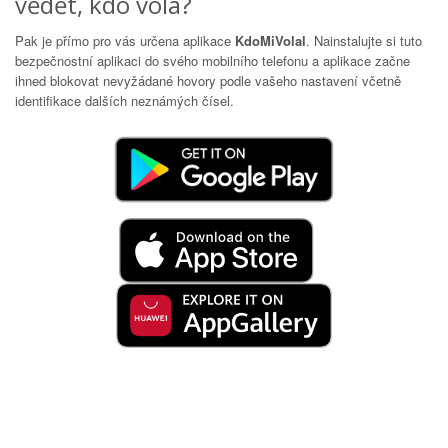
vědět, kdo volá?
Pak je přímo pro vás určena aplikace
KdoMiVolal
. Nainstalujte si tuto
bezpečnostní aplikaci do svého mobilního telefonu a aplikace začne
ihned blokovat nevyžádané hovory podle vašeho nastavení včetně
identifikace dalších neznámých čísel.