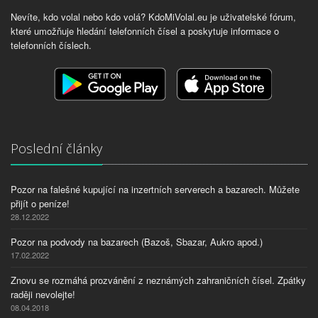
Nevíte, kdo volal nebo kdo volá? KdoMiVolal.eu je uživatelské fórum,
které umožňuje hledání telefonních čísel a poskytuje informace o
telefonních číslech.
Poslední články
Pozor na falešné kupující na inzertních serverech a bazarech. Můžete
přijít o peníze!
28.12.2022
Pozor na podvody na bazarech (Bazoš, Sbazar, Aukro apod.)
17.02.2022
Znovu se rozmáhá prozvánění z neznámých zahraničních čísel. Zpátky
raději nevolejte!
08.04.2018