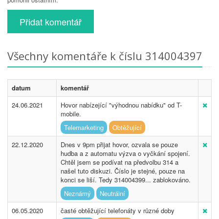
Přidat komentář
Všechny komentáře k číslu 314004397
datum
komentář
24.06.2021
Hovor nabízející "výhodnou nabídku" od T-
mobile.
Telemarketing
Obtěžující
22.12.2020
Dnes v 9pm přijat hovor, ozvala se pouze
hudba a z automatu výzva o vyčkání spojení.
Chtěl jsem se podívat na předvolbu 314 a
našel tuto diskuzi. Číslo je stejné, pouze na
konci se liší. Tedy 314004399... zablokováno.
Neznámý
Neutrální
06.05.2020
časté obtěžující telefonáty v různé doby