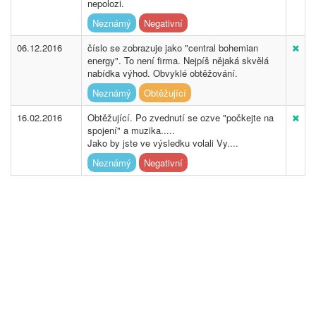
nepolozi.
Neznámý
Negativní
06.12.2016
číslo se zobrazuje jako "central bohemian
energy". To není firma. Nejpíš nějaká skvělá
nabídka výhod. Obvyklé obtěžování.
Neznámý
Obtěžující
16.02.2016
Obtěžující. Po zvednutí se ozve "počkejte na
spojení" a muzika.....
Jako by jste ve výsledku volali Vy....
Neznámý
Negativní