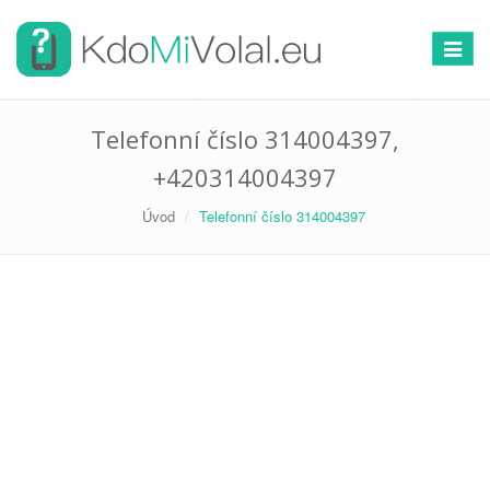
Přepno
navigac
Telefonní číslo 314004397,
+420314004397
Úvod
Telefonní číslo 314004397