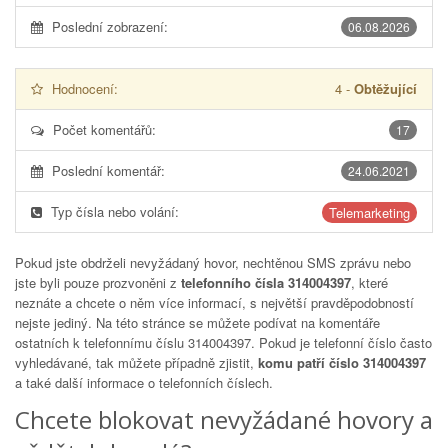
Poslední zobrazení:
06.08.2026
Hodnocení:
4
-
Obtěžující
Počet komentářů:
17
Poslední komentář:
24.06.2021
Typ čísla nebo volání:
Telemarketing
Pokud jste obdrželi nevyžádaný hovor, nechtěnou SMS zprávu nebo
jste byli pouze prozvoněni z
telefonního čísla 314004397
, které
neznáte a chcete o něm více informací, s největší pravděpodobností
nejste jediný. Na této stránce se můžete podívat na komentáře
ostatních k telefonnímu číslu
314004397
. Pokud je telefonní číslo často
vyhledávané, tak můžete případně zjistit,
komu patří číslo 314004397
a také další informace o telefonních číslech.
Chcete blokovat nevyžádané hovory a