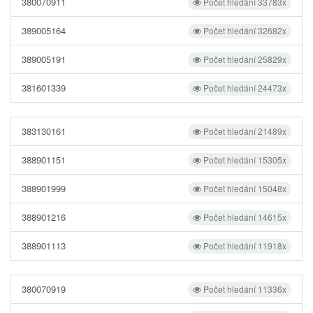
380070911
Počet hledání 33783x
389005164
Počet hledání 32682x
389005191
Počet hledání 25829x
381601339
Počet hledání 24473x
383130161
Počet hledání 21489x
388901151
Počet hledání 15305x
388901999
Počet hledání 15048x
388901216
Počet hledání 14615x
388901113
Počet hledání 11918x
380070919
Počet hledání 11336x