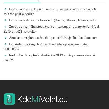
Pozor na falešné kupující na inzertních serverech a bazarech.
Můžete přijít o peníze!
Pozor na podvody na bazarech (Bazoš, Sbazar, Aukro apod.)
Znovu se rozmáhá prozvánění z neznámých zahraničních čísel.
Zpátky raději nevolejte!
Asociace malých a středních podniků žaluje Telefonní seznam
Rozesílání falešných výzev k úhradě s placeným číslem
900850555
Nedlužíte nic a přesto dostáváte SMS zprávy o nezaplaceném
dluhu?