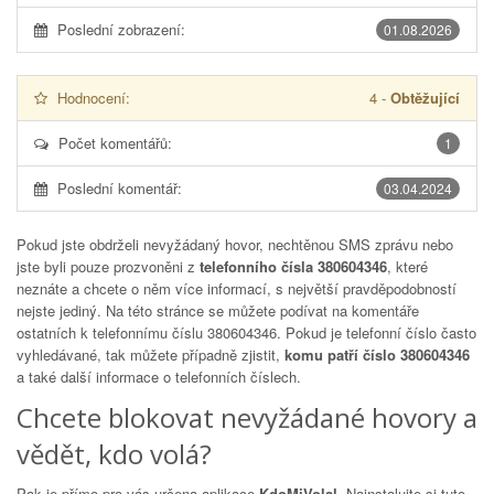
Poslední zobrazení:
01.08.2026
Hodnocení:
4
-
Obtěžující
Počet komentářů:
1
Poslední komentář:
03.04.2024
Pokud jste obdrželi nevyžádaný hovor, nechtěnou SMS zprávu nebo
jste byli pouze prozvoněni z
telefonního čísla 380604346
, které
neznáte a chcete o něm více informací, s největší pravděpodobností
nejste jediný. Na této stránce se můžete podívat na komentáře
ostatních k telefonnímu číslu
380604346
. Pokud je telefonní číslo často
vyhledávané, tak můžete případně zjistit,
komu patří číslo 380604346
a také další informace o telefonních číslech.
Chcete blokovat nevyžádané hovory a
vědět, kdo volá?
Pak je přímo pro vás určena aplikace
KdoMiVolal
. Nainstalujte si tuto