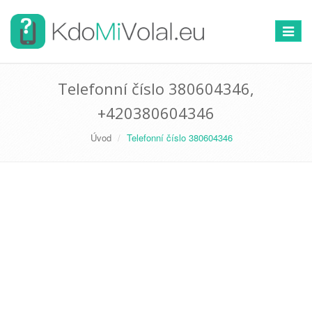
Přepno
navigac
Telefonní číslo 380604346,
+420380604346
Úvod
Telefonní číslo 380604346