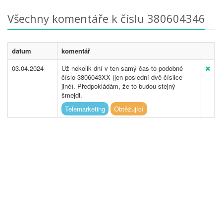
Všechny komentáře k číslu 380604346
datum
komentář
03.04.2024
Už nekolik dní v ten samý čas to podobné
číslo 3806043XX (jen poslední dvě číslice
jiné). Předpokládám, že to budou stejný
šmejdi.
Telemarketing
Obtěžující