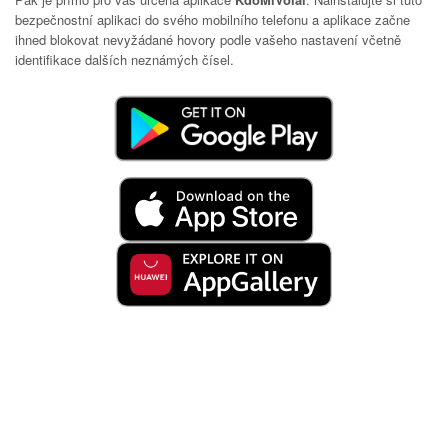
bezpečnostní aplikaci do svého mobilního telefonu a aplikace začne
ihned blokovat nevyžádané hovory podle vašeho nastavení včetně
identifikace dalších neznámých čísel.