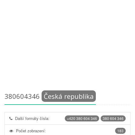
380604346
Česká republika
Další formáty čísla:
+420 380 604 346
380 604 346
Počet zobrazení:
183