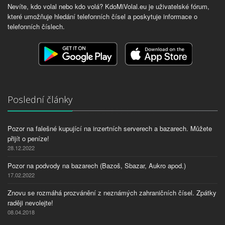
Nevíte, kdo volal nebo kdo volá? KdoMiVolal.eu je uživatelské fórum,
které umožňuje hledání telefonních čísel a poskytuje informace o
telefonních číslech.
Poslední články
Pozor na falešné kupující na inzertních serverech a bazarech. Můžete
přijít o peníze!
28.12.2022
Pozor na podvody na bazarech (Bazoš, Sbazar, Aukro apod.)
17.02.2022
Znovu se rozmáhá prozvánění z neznámých zahraničních čísel. Zpátky
raději nevolejte!
08.04.2018