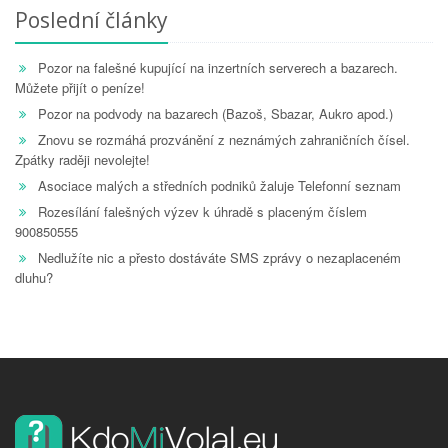
Poslední články
Pozor na falešné kupující na inzertních serverech a bazarech.
Můžete přijít o peníze!
Pozor na podvody na bazarech (Bazoš, Sbazar, Aukro apod.)
Znovu se rozmáhá prozvánění z neznámých zahraničních čísel.
Zpátky raději nevolejte!
Asociace malých a středních podniků žaluje Telefonní seznam
Rozesílání falešných výzev k úhradě s placeným číslem
900850555
Nedlužíte nic a přesto dostáváte SMS zprávy o nezaplaceném
dluhu?