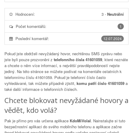
Hodnocení:
3
-
Neutrální
Počet komentářů:
1
Poslední komentář:
12.07.2024
Pokud jste obdrželi nevyžádaný hovor, nechtěnou SMS zprávu nebo
jste byli pouze prozvoněni z
telefonního čísla 41601059
, které neznáte
a chcete o něm více informací, s největší pravděpodobností nejste
jediný. Na této stránce se můžete podívat na komentáře ostatních k
telefonnímu číslu
41601059
. Pokud je telefonní číslo často
vyhledávané, tak můžete případně zjistit,
komu patří číslo 41601059
a
také další informace o telefonních číslech.
Chcete blokovat nevyžádané hovory a
vědět, kdo volá?
Pak je přímo pro vás určena aplikace
KdoMiVolal
. Nainstalujte si tuto
bezpečnostní aplikaci do svého mobilního telefonu a aplikace začne
ihned blokovat nevyžádané hovory podle vašeho nastavení včetně