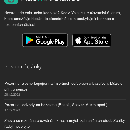
Nevíte, kdo volal nebo kdo volá? KdoMiVolal.eu je uživatelské fórum,
které umožňuje hledání telefonních čísel a poskytuje informace o
telefonních číslech.
Poslední články
Pozor na falešné kupující na inzertních serverech a bazarech. Můžete
přijít o peníze!
28.12.2022
Pozor na podvody na bazarech (Bazoš, Sbazar, Aukro apod.)
17.02.2022
Znovu se rozmáhá prozvánění z neznámých zahraničních čísel. Zpátky
raději nevolejte!