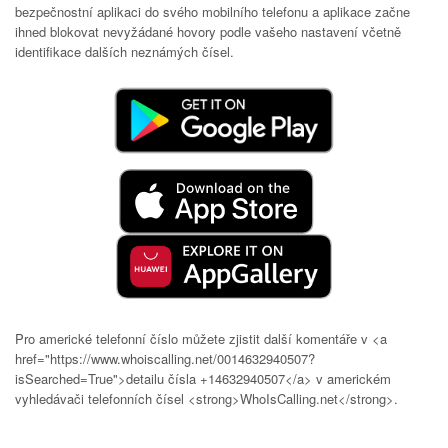
bezpečnostní aplikaci do svého mobilního telefonu a aplikace začne
ihned blokovat nevyžádané hovory podle vašeho nastavení včetně
identifikace dalších neznámých čísel.
Pro americké telefonní číslo můžete zjistit další komentáře v <a
href="https://www.whoiscalling.net/0014632940507?
isSearched=True">detailu čísla +14632940507</a> v americkém
vyhledávači telefonních čísel <strong>WhoIsCalling.net</strong>.