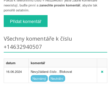
Pokud k telefonnímu číslu +14632940507 ještě žádné komentáře
neexistují, buďte první a
zanechte prosím komentář
, abyste tak
pomohli ostatním.
Přidat komentář
Všechny komentáře k číslu
+14632940507
datum
komentář
16.06.2024
Nevyžádané číslo . Blokovat
Neznámý
Neutrální