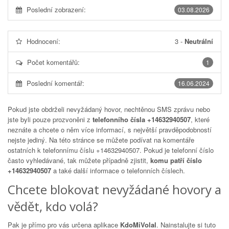
Poslední zobrazení:
03.08.2026
Hodnocení:
3
-
Neutrální
Počet komentářů:
1
Poslední komentář:
16.06.2024
Pokud jste obdrželi nevyžádaný hovor, nechtěnou SMS zprávu nebo
jste byli pouze prozvoněni z
telefonního čísla +14632940507
, které
neznáte a chcete o něm více informací, s největší pravděpodobností
nejste jediný. Na této stránce se můžete podívat na komentáře
ostatních k telefonnímu číslu
+14632940507
. Pokud je telefonní číslo
často vyhledávané, tak můžete případně zjistit,
komu patří číslo
+14632940507
a také další informace o telefonních číslech.
Chcete blokovat nevyžádané hovory a
vědět, kdo volá?
Pak je přímo pro vás určena aplikace
KdoMiVolal
. Nainstalujte si tuto