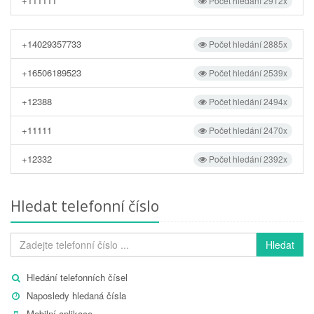
+111111
Počet hledání 2912x
+14029357733
Počet hledání 2885x
+16506189523
Počet hledání 2539x
+12388
Počet hledání 2494x
+11111
Počet hledání 2470x
+12332
Počet hledání 2392x
Hledat telefonní číslo
Hledat
Hledání telefonních čísel
Naposledy hledaná čísla
Mobilní aplikace