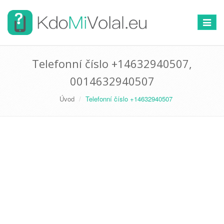
Přepno
navigac
Telefonní číslo +14632940507,
0014632940507
Úvod
Telefonní číslo +14632940507