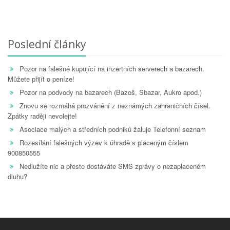
Poslední články
Pozor na falešné kupující na inzertních serverech a bazarech.
Můžete přijít o peníze!
Pozor na podvody na bazarech (Bazoš, Sbazar, Aukro apod.)
Znovu se rozmáhá prozvánění z neznámých zahraničních čísel.
Zpátky raději nevolejte!
Asociace malých a středních podniků žaluje Telefonní seznam
Rozesílání falešných výzev k úhradě s placeným číslem
900850555
Nedlužíte nic a přesto dostáváte SMS zprávy o nezaplaceném
dluhu?