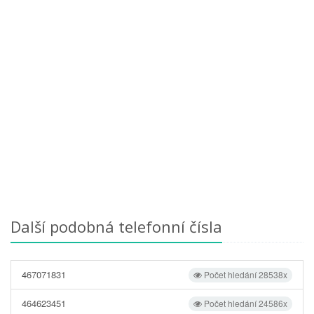
Další podobná telefonní čísla
467071831
Počet hledání 28538x
464623451
Počet hledání 24586x