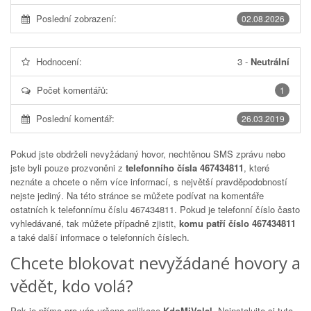
Poslední zobrazení:
02.08.2026
Hodnocení:
3
-
Neutrální
Počet komentářů:
1
Poslední komentář:
26.03.2019
Pokud jste obdrželi nevyžádaný hovor, nechtěnou SMS zprávu nebo
jste byli pouze prozvoněni z
telefonního čísla 467434811
, které
neznáte a chcete o něm více informací, s největší pravděpodobností
nejste jediný. Na této stránce se můžete podívat na komentáře
ostatních k telefonnímu číslu
467434811
. Pokud je telefonní číslo často
vyhledávané, tak můžete případně zjistit,
komu patří číslo 467434811
a také další informace o telefonních číslech.
Chcete blokovat nevyžádané hovory a
vědět, kdo volá?
Pak je přímo pro vás určena aplikace
KdoMiVolal
. Nainstalujte si tuto