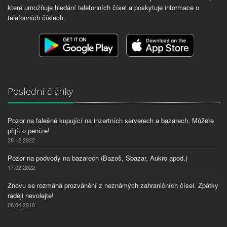
které umožňuje hledání telefonních čísel a poskytuje informace o
telefonních číslech.
Poslední články
Pozor na falešné kupující na inzertních serverech a bazarech. Můžete
přijít o peníze!
28.12.2022
Pozor na podvody na bazarech (Bazoš, Sbazar, Aukro apod.)
17.02.2022
Znovu se rozmáhá prozvánění z neznámých zahraničních čísel. Zpátky
raději nevolejte!
08.04.2018