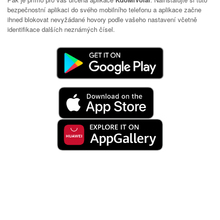
bezpečnostní aplikaci do svého mobilního telefonu a aplikace začne
ihned blokovat nevyžádané hovory podle vašeho nastavení včetně
identifikace dalších neznámých čísel.