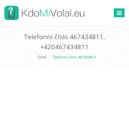
Přepno
navigac
Telefonní číslo 467434811,
+420467434811
Úvod
Telefonní číslo 467434811