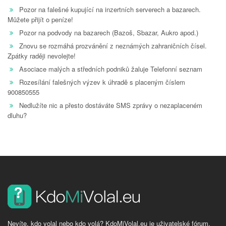
Pozor na falešné kupující na inzertních serverech a bazarech.
Můžete přijít o peníze!
Pozor na podvody na bazarech (Bazoš, Sbazar, Aukro apod.)
Znovu se rozmáhá prozvánění z neznámých zahraničních čísel.
Zpátky raději nevolejte!
Asociace malých a středních podniků žaluje Telefonní seznam
Rozesílání falešných výzev k úhradě s placeným číslem
900850555
Nedlužíte nic a přesto dostáváte SMS zprávy o nezaplaceném
dluhu?
Nevíte, kdo volal nebo kdo volá? KdoMiVolal.eu je uživatelské fórum,