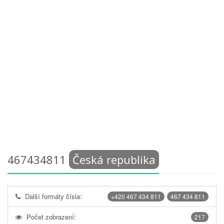
467434811
Česká republika
Další formáty čísla:
+420 467 434 811
467 434 811
Počet zobrazení:
217