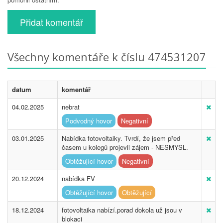
Přidat komentář
Všechny komentáře k číslu 474531207
datum
komentář
04.02.2025
nebrat
Podvodný hovor
Negativní
03.01.2025
Nabídka fotovoltaiky. Tvrdí, že jsem před
časem u kolegů projevil zájem - NESMYSL.
Obtěžující hovor
Negativní
20.12.2024
nabídka FV
Obtěžující hovor
Obtěžující
18.12.2024
fotovoltaika nabízí.porad dokola už jsou v
blokaci