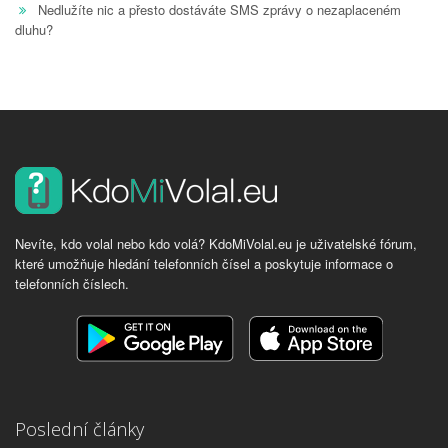
Nedlužíte nic a přesto dostáváte SMS zprávy o nezaplaceném
dluhu?
Nevíte, kdo volal nebo kdo volá? KdoMiVolal.eu je uživatelské fórum,
které umožňuje hledání telefonních čísel a poskytuje informace o
telefonních číslech.
Poslední články