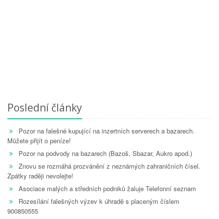
Poslední články
Pozor na falešné kupující na inzertních serverech a bazarech.
Můžete přijít o peníze!
Pozor na podvody na bazarech (Bazoš, Sbazar, Aukro apod.)
Znovu se rozmáhá prozvánění z neznámých zahraničních čísel.
Zpátky raději nevolejte!
Asociace malých a středních podniků žaluje Telefonní seznam
Rozesílání falešných výzev k úhradě s placeným číslem
900850555