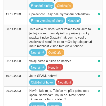
Finanční služby
Obtěžující
11.12.2023
Společnost Easy call- vymáhaní pohledávek
Firma vymáhající dluhy
Neutrální
08.11.2023
Toto číslo mi dnes večer volalo zvedl sem to
jediný co sem tam slyšel byly nějaký zvuky
praskání nebo škrábání tak sem to vypl a
zablokoval netuším co to může být ale pokud
máte možnost vůbec toto číslo neberte
Neznámý
Obtěžující
02.11.2023
volají pořád a nikdo se neozve
Neznámý
Negativní
19.10.2023
Je to SPAM, nebrat!
Obtěžující hovor
Negativní
30.08.2023
Nevím kdo to je. Telefon mi píše jedna se o
spam. Nezvedam, bojím se. Máte někdo
zkušenost s tímto číslem?
Neznámý
Neutrální