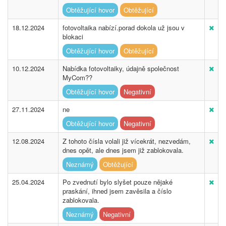
Obtěžující hovor
Obtěžující
18.12.2024
fotovoltaika nabízí.porad dokola už jsou v
blokaci
Obtěžující hovor
Obtěžující
10.12.2024
Nabídka fotovoltaiky, údajně společnost
MyCom??
Obtěžující hovor
Negativní
27.11.2024
ne
Obtěžující hovor
Negativní
12.08.2024
Z tohoto čísla volali již vícekrát, nezvedám,
dnes opět, ale dnes jsem již zablokovala.
Neznámý
Obtěžující
25.04.2024
Po zvednutí bylo slyšet pouze nějaké
praskání, ihned jsem zavěsila a číslo
zablokovala.
Neznámý
Negativní