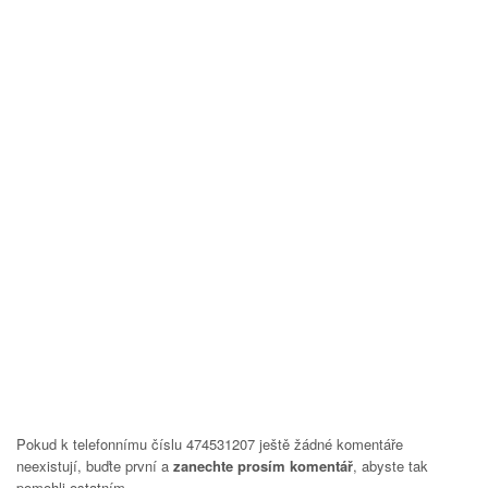
Pokud k telefonnímu číslu 474531207 ještě žádné komentáře
neexistují, buďte první a
zanechte prosím komentář
, abyste tak
pomohli ostatním.