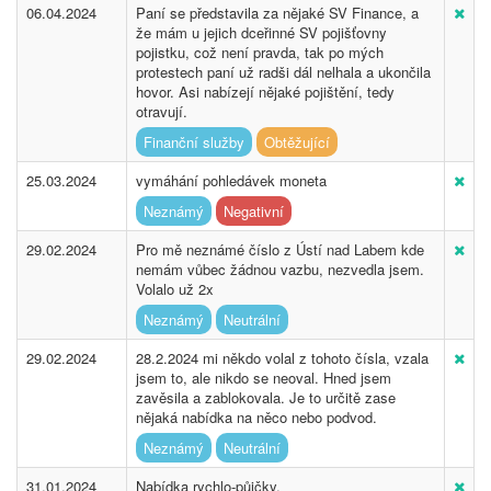
06.04.2024
Paní se představila za nějaké SV Finance, a
že mám u jejich dceřinné SV pojišťovny
pojistku, což není pravda, tak po mých
protestech paní už radši dál nelhala a ukončila
hovor. Asi nabízejí nějaké pojištění, tedy
otravují.
Finanční služby
Obtěžující
25.03.2024
vymáhání pohledávek moneta
Neznámý
Negativní
29.02.2024
Pro mě neznámé číslo z Ústí nad Labem kde
nemám vůbec žádnou vazbu, nezvedla jsem.
Volalo už 2x
Neznámý
Neutrální
29.02.2024
28.2.2024 mi někdo volal z tohoto čísla, vzala
jsem to, ale nikdo se neoval. Hned jsem
zavěsila a zablokovala. Je to určitě zase
nějaká nabídka na něco nebo podvod.
Neznámý
Neutrální
31.01.2024
Nabídka rychlo-půjčky.