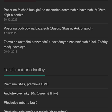
Pozor na falešné kupující na inzertních serverech a bazarech. Můžete
přijít o peníze!
28.12.2022
Pozor na podvody na bazarech (Bazoš, Sbazar, Aukro apod.)
17.02.2022
Znovu se rozmáhá prozvánění z neznámých zahraničních čísel. Zpátky
raději nevolejte!
08.04.2018
Telefonní předvolby
Premium SMS, prémiové SMS
Audiotexové linky 90x (barevné linky)
Předvolby měst a krajů
Předvolby telefonních a mobilních operátorů