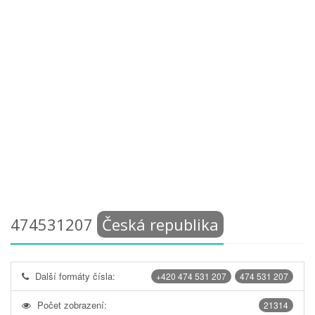
474531207
Česká republika
Další formáty čísla:
+420 474 531 207
474 531 207
Počet zobrazení:
21314