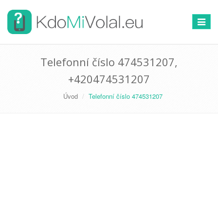
Přepno
navigac
Telefonní číslo 474531207,
+420474531207
Úvod
Telefonní číslo 474531207