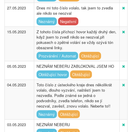
27.05.2023
Dnes mi toto číslo volalo, tak jsem to zvedla
ale nikdo se neozval
Neznámý
Negativní
15.05.2023
Z tohoto čísla příchozí hovor každý druhý den,
když jsem to zvedl nikdo se neozval,při
pokusech o zpětné volání se vždy ozývá tón
obsazené linky.
Prozvánění / Automat
Obtěžující
05.05.2023
NEZNÁM NEBERU ZABLOKOVAL JSEM HO
Obtěžující hovor
Obtěžující
04.05.2023
Toto číslo z ústeckého kraje dnes několikrát
volalo, dlouho vyzvání, naštěstí jsem to
nezvedla. Podle známé se jedná o
podvodníky, zvedla telefon, nikdo se jí
neozval, zavěsil, znovu volalo. Neberte to!!
Neznámý
Obtěžující
03.05.2023
NEZNÁM NEBERU