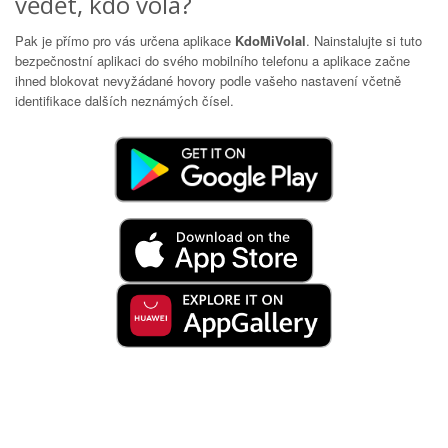
vědět, kdo volá?
Pak je přímo pro vás určena aplikace
KdoMiVolal
. Nainstalujte si tuto
bezpečnostní aplikaci do svého mobilního telefonu a aplikace začne
ihned blokovat nevyžádané hovory podle vašeho nastavení včetně
identifikace dalších neznámých čísel.