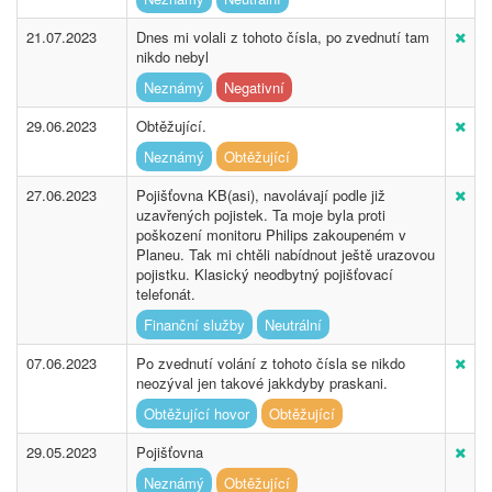
21.07.2023
Dnes mi volali z tohoto čísla, po zvednutí tam
nikdo nebyl
Neznámý
Negativní
29.06.2023
Obtěžující.
Neznámý
Obtěžující
27.06.2023
Pojišťovna KB(asi), navolávají podle již
uzavřených pojistek. Ta moje byla proti
poškození monitoru Philips zakoupeném v
Planeu. Tak mi chtěli nabídnout ještě urazovou
pojistku. Klasický neodbytný pojišťovací
telefonát.
Finanční služby
Neutrální
07.06.2023
Po zvednutí volání z tohoto čísla se nikdo
neozýval jen takové jakkdyby praskani.
Obtěžující hovor
Obtěžující
29.05.2023
Pojišťovna
Neznámý
Obtěžující