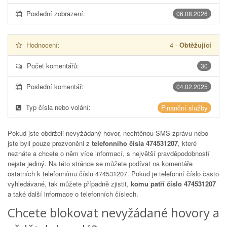
Poslední zobrazení:
06.08.2026
Hodnocení:
4
-
Obtěžující
Počet komentářů:
30
Poslední komentář:
04.02.2025
Typ čísla nebo volání:
Finanční služby
Pokud jste obdrželi nevyžádaný hovor, nechtěnou SMS zprávu nebo
jste byli pouze prozvoněni z
telefonního čísla 474531207
, které
neznáte a chcete o něm více informací, s největší pravděpodobností
nejste jediný. Na této stránce se můžete podívat na komentáře
ostatních k telefonnímu číslu
474531207
. Pokud je telefonní číslo často
vyhledávané, tak můžete případně zjistit,
komu patří číslo 474531207
a také další informace o telefonních číslech.
Chcete blokovat nevyžádané hovory a