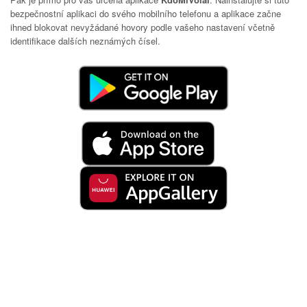
bezpečnostní aplikaci do svého mobilního telefonu a aplikace začne
ihned blokovat nevyžádané hovory podle vašeho nastavení včetně
identifikace dalších neznámých čísel.