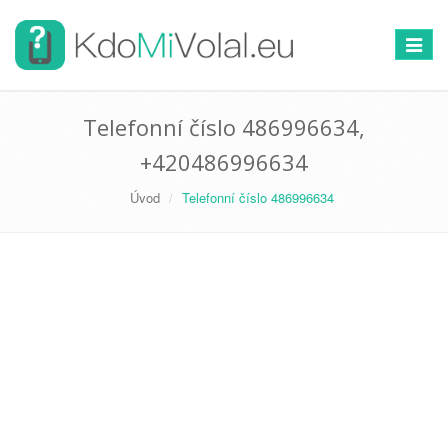
Přepno
navigac
Telefonní číslo 486996634,
+420486996634
Úvod
Telefonní číslo 486996634