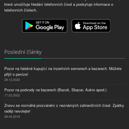
které umožňuje hledání telefonních čísel a poskytuje informace o
telefonních číslech.
Poslední články
Pozor na falešné kupující na inzertních serverech a bazarech. Můžete
přijít o peníze!
28.12.2022
Pozor na podvody na bazarech (Bazoš, Sbazar, Aukro apod.)
17.02.2022
Znovu se rozmáhá prozvánění z neznámých zahraničních čísel. Zpátky
raději nevolejte!
08.04.2018