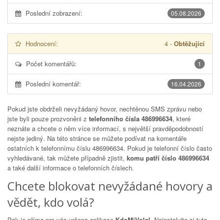
Poslední zobrazení:
05.08.2026
Hodnocení:
4
-
Obtěžující
Počet komentářů:
1
Poslední komentář:
16.04.2026
Pokud jste obdrželi nevyžádaný hovor, nechtěnou SMS zprávu nebo
jste byli pouze prozvoněni z
telefonního čísla 486996634
, které
neznáte a chcete o něm více informací, s největší pravděpodobností
nejste jediný. Na této stránce se můžete podívat na komentáře
ostatních k telefonnímu číslu
486996634
. Pokud je telefonní číslo často
vyhledávané, tak můžete případně zjistit,
komu patří číslo 486996634
a také další informace o telefonních číslech.
Chcete blokovat nevyžádané hovory a
vědět, kdo volá?
Pak je přímo pro vás určena aplikace
KdoMiVolal
. Nainstalujte si tuto