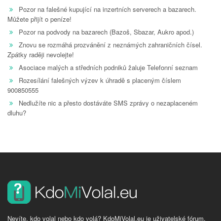
Pozor na falešné kupující na inzertních serverech a bazarech.
Můžete přijít o peníze!
Pozor na podvody na bazarech (Bazoš, Sbazar, Aukro apod.)
Znovu se rozmáhá prozvánění z neznámých zahraničních čísel.
Zpátky raději nevolejte!
Asociace malých a středních podniků žaluje Telefonní seznam
Rozesílání falešných výzev k úhradě s placeným číslem
900850555
Nedlužíte nic a přesto dostáváte SMS zprávy o nezaplaceném
dluhu?
Nevíte, kdo volal nebo kdo volá? KdoMiVolal.eu je uživatelské fórum,