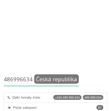
486996634
Česká republika
Další formáty čísla:
+420 486 996 634
486 996 634
Počet zobrazení:
81