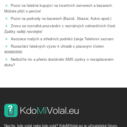
Pozor na falešné kupující na inzertních serverech a bazarech.
Můžete přijít o peníze!
Pozor na podvody na bazarech (Bazoš, Sbazar, Aukro apod.)
Znovu se rozmáhá prozvánění z neznámých zahraničních čísel.
Zpátky raději nevolejte!
Asociace malých a středních podniků žaluje Telefonní seznam
Rozesílání falešných výzev k úhradě s placeným číslem
900850555
Nedlužíte nic a přesto dostáváte SMS zprávy o nezaplaceném
dluhu?
Nevíte, kdo volal nebo kdo volá? KdoMiVolal.eu je uživatelské fórum,