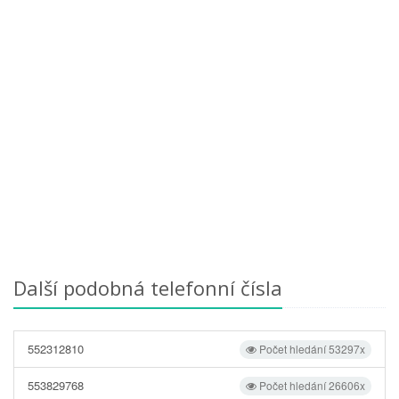
Další podobná telefonní čísla
552312810
Počet hledání 53297x
553829768
Počet hledání 26606x