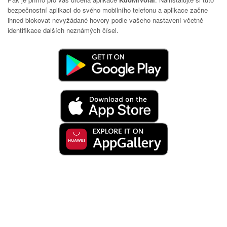
bezpečnostní aplikaci do svého mobilního telefonu a aplikace začne
ihned blokovat nevyžádané hovory podle vašeho nastavení včetně
identifikace dalších neznámých čísel.