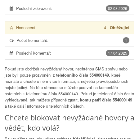
Poslední zobrazení:
02.08.2026
Hodnocení:
4
-
Obtěžující
Počet komentářů:
1
Poslední komentář:
17.04.2025
Pokud jste obdrželi nevyžádaný hovor, nechtěnou SMS zprávu nebo
jste byli pouze prozvoněni z
telefonního čísla 554000149
, které
neznáte a chcete o něm více informací, s největší pravděpodobností
nejste jediný. Na této stránce se můžete podívat na komentáře
ostatních k telefonnímu číslu
554000149
. Pokud je telefonní číslo často
vyhledávané, tak můžete případně zjistit,
komu patří číslo 554000149
a také další informace o telefonních číslech.
Chcete blokovat nevyžádané hovory a
vědět, kdo volá?
Pak je přímo pro vás určena aplikace
KdoMiVolal
. Nainstalujte si tuto