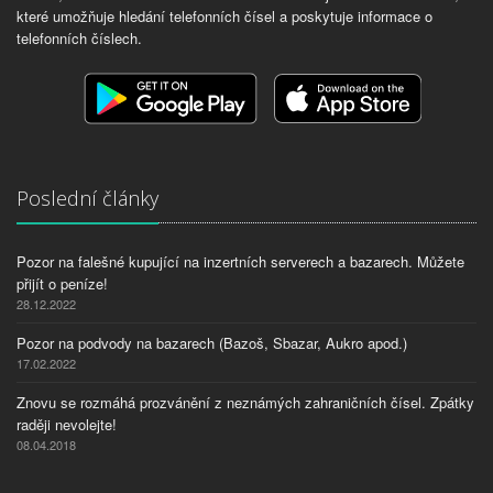
které umožňuje hledání telefonních čísel a poskytuje informace o
telefonních číslech.
Poslední články
Pozor na falešné kupující na inzertních serverech a bazarech. Můžete
přijít o peníze!
28.12.2022
Pozor na podvody na bazarech (Bazoš, Sbazar, Aukro apod.)
17.02.2022
Znovu se rozmáhá prozvánění z neznámých zahraničních čísel. Zpátky
raději nevolejte!
08.04.2018