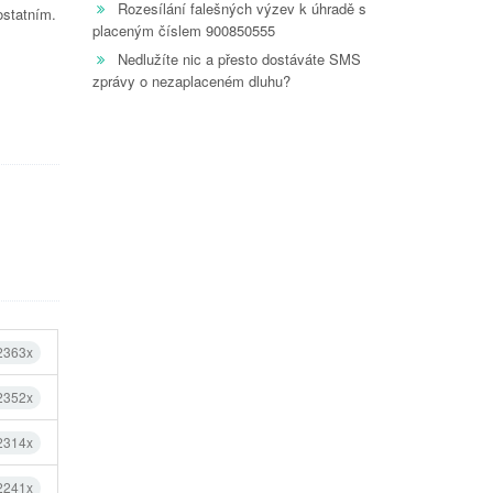
Rozesílání falešných výzev k úhradě s
ostatním.
placeným číslem 900850555
Nedlužíte nic a přesto dostáváte SMS
zprávy o nezaplaceném dluhu?
 2363x
 2352x
 2314x
 2241x