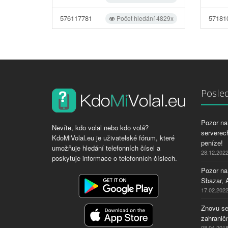
576117781
57181
Počet hledání 4829x
Posled
Pozor na 
Nevíte, kdo volal nebo kdo volá?
serverech
KdoMiVolal.eu je uživatelské fórum, které
peníze!
umožňuje hledání telefonních čísel a
28.12.202
poskytuje informace o telefonních číslech.
Pozor na
Sbazar, 
17.02.202
Znovu se
zahraničn
08.04.201