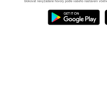
blokovat nevyžádané hovory podle vašeho nastavení včetně