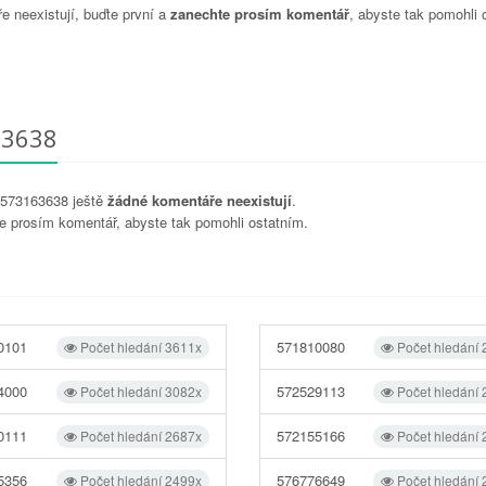
 neexistují, buďte první a
zanechte prosím komentář
, abyste tak pomohli 
63638
u 573163638 ještě
žádné komentáře neexistují
.
e prosím komentář, abyste tak pomohli ostatním.
0101
571810080
Počet hledání 3611x
Počet hledání
4000
572529113
Počet hledání 3082x
Počet hledání
0111
572155166
Počet hledání 2687x
Počet hledání
5356
576776649
Počet hledání 2499x
Počet hledání