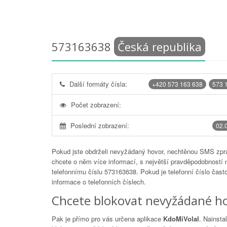
573163638
Česká republika
Další formáty čísla:
+420 573 163 638
573 
Počet zobrazení:
Poslední zobrazení:
02.
Pokud jste obdrželi nevyžádaný hovor, nechtěnou SMS zprá
chcete o něm více informací, s největší pravděpodobností 
telefonnímu číslu
573163638
. Pokud je telefonní číslo čas
informace o telefonních číslech.
Chcete blokovat nevyžádané ho
Pak je přímo pro vás určena aplikace
KdoMiVolal
. Nainsta