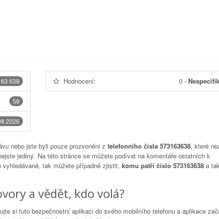
Hodnocení:
0
-
Nespecifi
163 638
59
08.2026
vu nebo jste byli pouze prozvoněni z
telefonního čísla 573163638
, které ne
nejste jediný. Na této stránce se můžete podívat na komentáře ostatních k
to vyhledávané, tak můžete případně zjistit,
komu patří číslo 573163638
a tak
vory a vědět, kdo volá?
lujte si tuto bezpečnostní aplikaci do svého mobilního telefonu a aplikace za