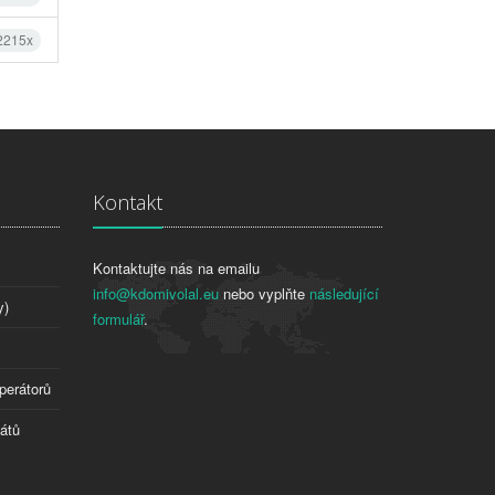
 2215x
Kontakt
Kontaktujte nás na emailu
info@kdomivolal.eu
nebo vyplňte
následující
y)
formulář
.
perátorů
tátů