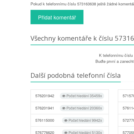
Pokud k telefonnímu číslu 573163638 ještě žádné komentáře
Přidat komentář
Všechny komentáře k číslu 5731
K telefonnímu čísl
Buďte první a zanecht
Další podobná telefonní čísla
576201942
57157
Počet hledání 35459x
576201941
57611
Počet hledání 20360x
576115000
57277
Počet hledání 9942x
576776620
57705
Počet hledání 5130x