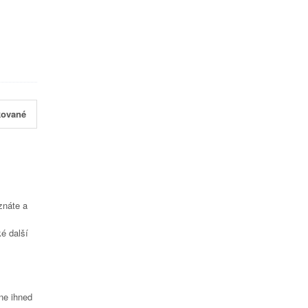
kované
znáte a
é další
čne ihned