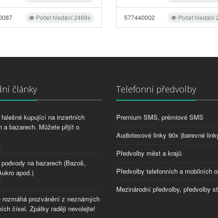
0087
577440002
Počet hledání 2469x
Počet hledání
ní články
Telefonní předvolby
falešné kupující na inzertních
Premium SMS, prémiové SMS
 a bazarech. Můžete přijít o
Audiotexové linky 90x (barevné link
2
Předvolby měst a krajů
 podvody na bazarech (Bazoš,
Předvolby telefonních a mobilních o
Aukro apod.)
2
Mezinárodní předvolby, předvolby s
 rozmáhá prozvánění z neznámých
ích čísel. Zpátky raději nevolejte!
8