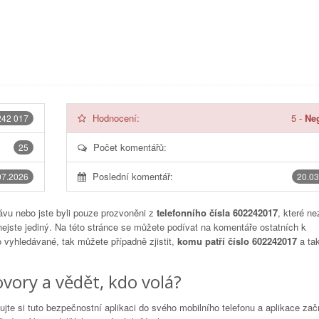
Hodnocení:
5
-
Neg
242 017
Počet komentářů:
25
Poslední komentář:
07.2026
20.03
vu nebo jste byli pouze prozvoněni z
telefonního čísla 602242017
, které ne
nejste jediný. Na této stránce se můžete podívat na komentáře ostatních k
to vyhledávané, tak můžete případně zjistit,
komu patří číslo 602242017
a tak
vory a vědět, kdo volá?
lujte si tuto bezpečnostní aplikaci do svého mobilního telefonu a aplikace za