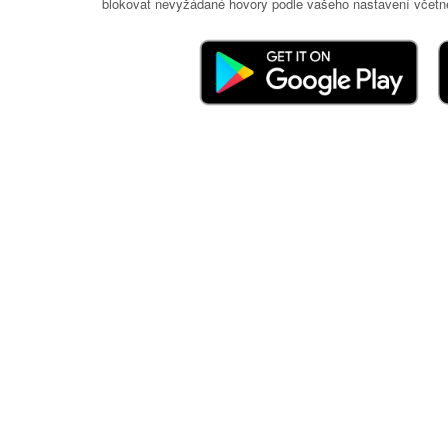
blokovat nevyžádané hovory podle vašeho nastavení včetně