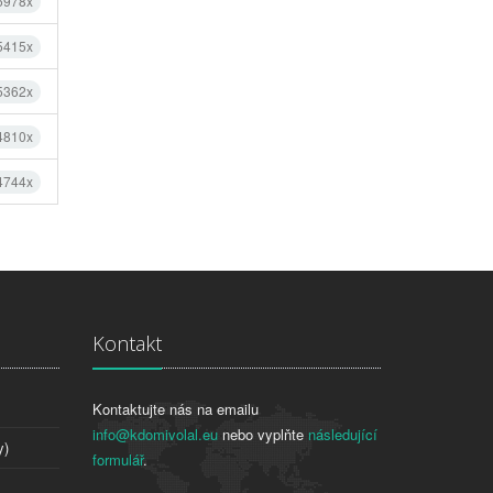
 5978x
 5415x
 5362x
 4810x
 4744x
Kontakt
Kontaktujte nás na emailu
info@kdomivolal.eu
nebo vyplňte
následující
y)
formulář
.