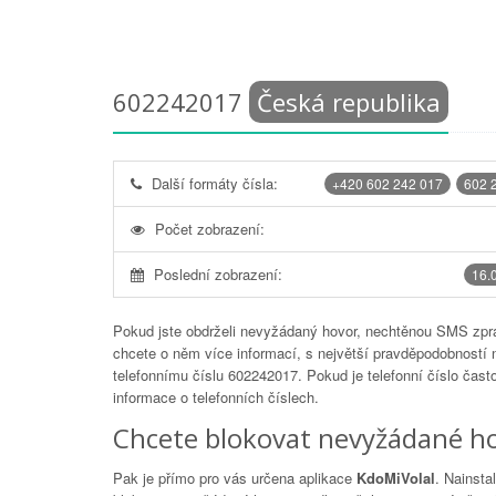
602242017
Česká republika
Další formáty čísla:
+420 602 242 017
602 
Počet zobrazení:
Poslední zobrazení:
16.
Pokud jste obdrželi nevyžádaný hovor, nechtěnou SMS zprá
chcete o něm více informací, s největší pravděpodobností 
telefonnímu číslu
602242017
. Pokud je telefonní číslo čas
informace o telefonních číslech.
Chcete blokovat nevyžádané ho
Pak je přímo pro vás určena aplikace
KdoMiVolal
. Nainsta