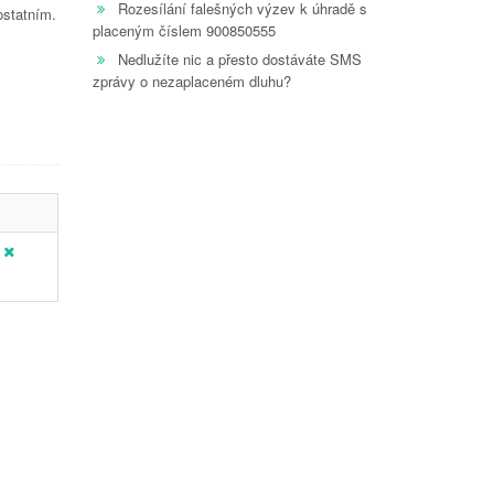
Rozesílání falešných výzev k úhradě s
ostatním.
placeným číslem 900850555
Nedlužíte nic a přesto dostáváte SMS
zprávy o nezaplaceném dluhu?