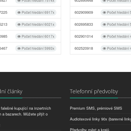
3927
602695448
Počet hledání 7514x
Počet hledání
7225
602909909
Počet hledání 6917x
Počet hledání
5213
602695833
Počet hledání 6021x
Počet hledání
0985
602901014
Počet hledání 6017x
Počet hledání
6467
602520918
Počet hledání 5993x
Počet hledání
ní články
Telefonní předvolby
falešné kupující na inzertních
Premium SMS, prémiové SMS
 a bazarech. Můžete přijít o
Audiotexové linky 90x (barevné link
2
Předvolby měst a krajů