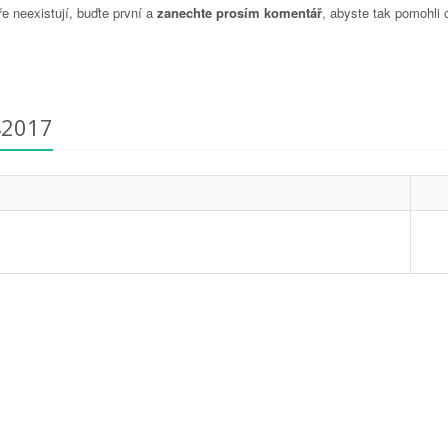
 neexistují, buďte první a
zanechte prosím komentář
, abyste tak pomohli 
42017