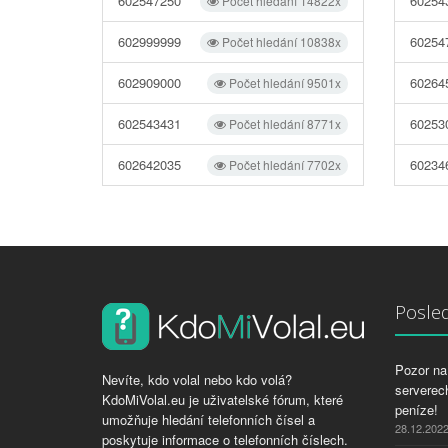
602547250
60254
Počet hledání 14822x
602999999
60254
Počet hledání 10838x
602909000
60264
Počet hledání 9501x
602543431
60253
Počet hledání 8771x
602642035
60234
Počet hledání 7702x
Posled
Pozor na 
Nevíte, kdo volal nebo kdo volá?
serverech
KdoMiVolal.eu je uživatelské fórum, které
peníze!
umožňuje hledání telefonních čísel a
28.12.202
poskytuje informace o telefonních číslech.