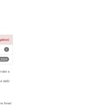
ativní
1
.2024
znáte a
é další
čne ihned