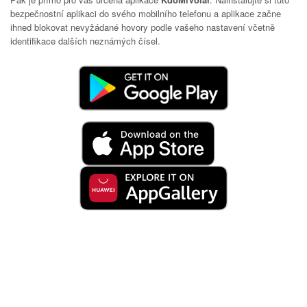
bezpečnostní aplikaci do svého mobilního telefonu a aplikace začne
ihned blokovat nevyžádané hovory podle vašeho nastavení včetně
identifikace dalších neznámých čísel.