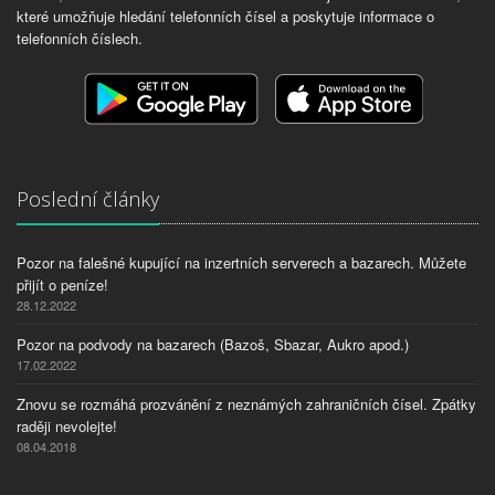
které umožňuje hledání telefonních čísel a poskytuje informace o
telefonních číslech.
Poslední články
Pozor na falešné kupující na inzertních serverech a bazarech. Můžete
přijít o peníze!
28.12.2022
Pozor na podvody na bazarech (Bazoš, Sbazar, Aukro apod.)
17.02.2022
Znovu se rozmáhá prozvánění z neznámých zahraničních čísel. Zpátky
raději nevolejte!
08.04.2018