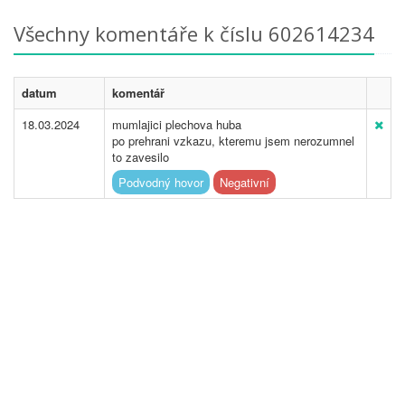
Všechny komentáře k číslu 602614234
datum
komentář
18.03.2024
mumlajici plechova huba
po prehrani vzkazu, kteremu jsem nerozumnel
to zavesilo
Podvodný hovor
Negativní