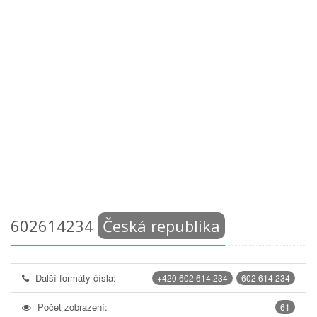
602614234
Česká republika
Další formáty čísla:
+420 602 614 234
602 614 234
Počet zobrazení:
61