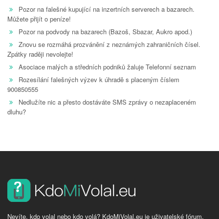
Pozor na falešné kupující na inzertních serverech a bazarech.
Můžete přijít o peníze!
Pozor na podvody na bazarech (Bazoš, Sbazar, Aukro apod.)
Znovu se rozmáhá prozvánění z neznámých zahraničních čísel.
Zpátky raději nevolejte!
Asociace malých a středních podniků žaluje Telefonní seznam
Rozesílání falešných výzev k úhradě s placeným číslem
900850555
Nedlužíte nic a přesto dostáváte SMS zprávy o nezaplaceném
dluhu?
Nevíte, kdo volal nebo kdo volá? KdoMiVolal.eu je uživatelské fórum,