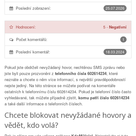
Poslední zobrazení:
25.07.2026
Hodnocení:
5
-
Negativní
Počet komentářů:
1
Poslední komentář:
18.03.2024
Pokud jste obdrželi nevyžádaný hovor, nechtěnou SMS zprávu nebo
jste byli pouze prozvoněni z
telefonního čísla 602614234
, které
neznáte a chcete o něm více informací, s největší pravděpodobností
nejste jediný. Na této stránce se můžete podívat na komentáře
ostatních k telefonnímu číslu
602614234
. Pokud je telefonní číslo často
vyhledávané, tak můžete případně zjistit,
komu patří číslo 602614234
a také další informace o telefonních číslech.
Chcete blokovat nevyžádané hovory a
vědět, kdo volá?
Pak je přímo pro vás určena aplikace
KdoMiVolal
. Nainstalujte si tuto