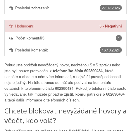
Poslední zobrazení:
27.07.2026
Hodnocení:
5
-
Negativní
Počet komentářů:
1
Poslední komentář:
16.10.2024
Pokud jste obdrželi nevyžádaný hovor, nechtěnou SMS zprávu nebo
jste byli pouze prozvoněni z
telefonního čísla 602890484
, které
neznáte a chcete o něm více informací, s největší pravděpodobností
nejste jediný. Na této stránce se můžete podívat na komentáře
ostatních k telefonnímu číslu
602890484
. Pokud je telefonní číslo často
vyhledávané, tak můžete případně zjistit,
komu patří číslo 602890484
a také další informace o telefonních číslech.
Chcete blokovat nevyžádané hovory a
vědět, kdo volá?
Pak je přímo pro vás určena aplikace
KdoMiVolal
. Nainstalujte si tuto