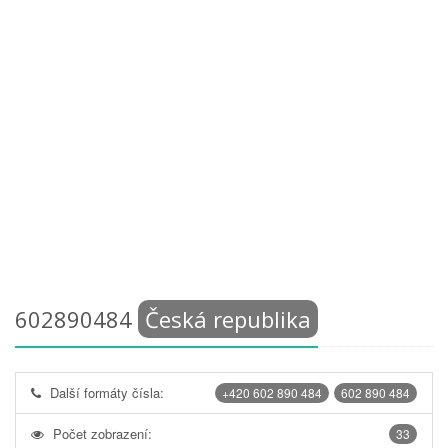
602890484
Česká republika
Další formáty čísla:
+420 602 890 484
602 890 484
Počet zobrazení:
33