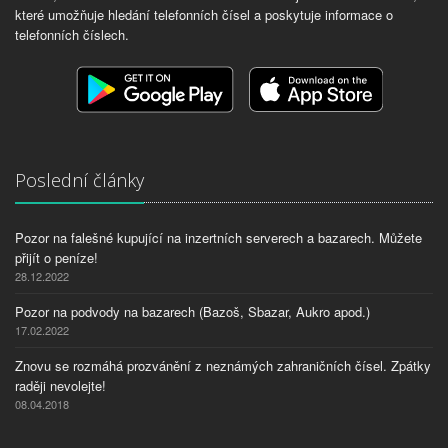
které umožňuje hledání telefonních čísel a poskytuje informace o
telefonních číslech.
Poslední články
Pozor na falešné kupující na inzertních serverech a bazarech. Můžete
přijít o peníze!
28.12.2022
Pozor na podvody na bazarech (Bazoš, Sbazar, Aukro apod.)
17.02.2022
Znovu se rozmáhá prozvánění z neznámých zahraničních čísel. Zpátky
raději nevolejte!
08.04.2018