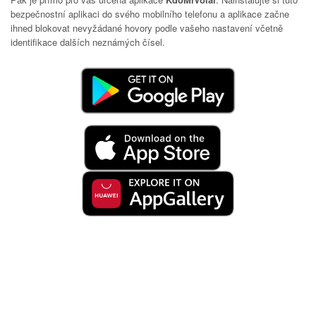
bezpečnostní aplikaci do svého mobilního telefonu a aplikace začne
ihned blokovat nevyžádané hovory podle vašeho nastavení včetně
identifikace dalších neznámých čísel.