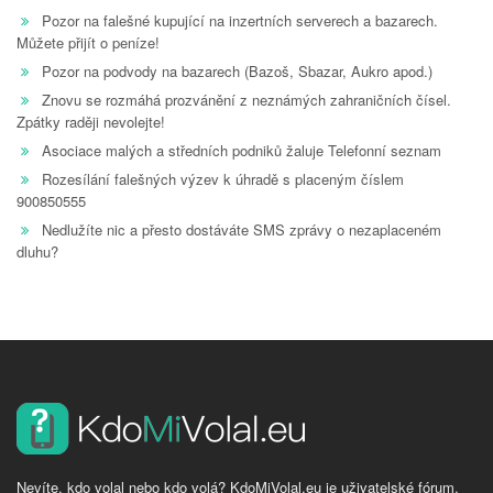
Pozor na falešné kupující na inzertních serverech a bazarech.
Můžete přijít o peníze!
Pozor na podvody na bazarech (Bazoš, Sbazar, Aukro apod.)
Znovu se rozmáhá prozvánění z neznámých zahraničních čísel.
Zpátky raději nevolejte!
Asociace malých a středních podniků žaluje Telefonní seznam
Rozesílání falešných výzev k úhradě s placeným číslem
900850555
Nedlužíte nic a přesto dostáváte SMS zprávy o nezaplaceném
dluhu?
Nevíte, kdo volal nebo kdo volá? KdoMiVolal.eu je uživatelské fórum,