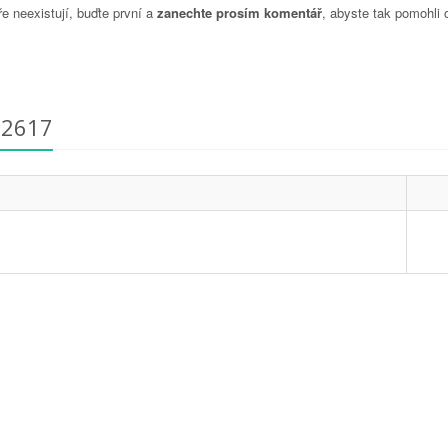
 neexistují, buďte první a
zanechte prosím komentář
, abyste tak pomohli 
72617