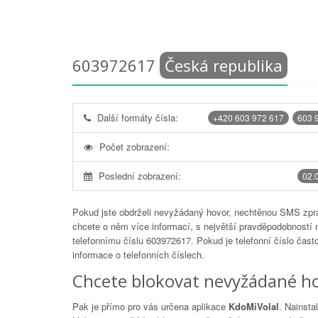
603972617
Česká republika
Další formáty čísla:
+420 603 972 617
603 
Počet zobrazení:
Poslední zobrazení:
02.
Pokud jste obdrželi nevyžádaný hovor, nechtěnou SMS zprá
chcete o něm více informací, s největší pravděpodobností 
telefonnímu číslu
603972617
. Pokud je telefonní číslo čas
informace o telefonních číslech.
Chcete blokovat nevyžádané ho
Pak je přímo pro vás určena aplikace
KdoMiVolal
. Nainsta