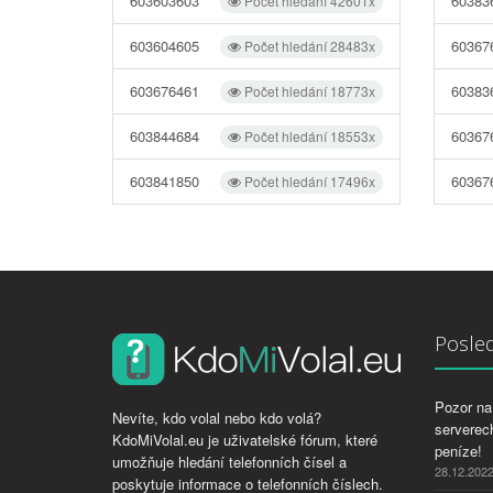
603603603
60383
Počet hledání 42601x
603604605
60367
Počet hledání 28483x
603676461
60383
Počet hledání 18773x
603844684
60367
Počet hledání 18553x
603841850
60367
Počet hledání 17496x
Posled
Pozor na 
Nevíte, kdo volal nebo kdo volá?
serverech
KdoMiVolal.eu je uživatelské fórum, které
peníze!
umožňuje hledání telefonních čísel a
28.12.202
poskytuje informace o telefonních číslech.