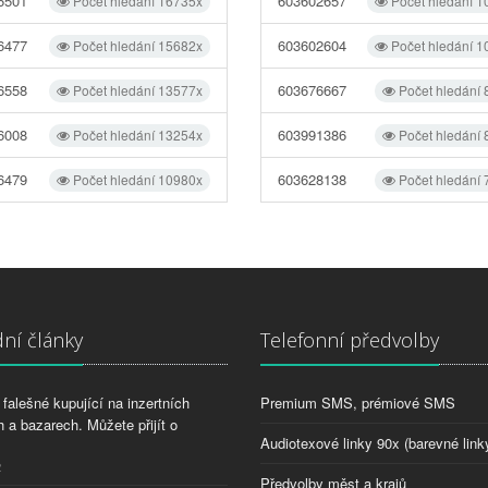
6501
603602657
Počet hledání 16735x
Počet hledání 1
6477
603602604
Počet hledání 15682x
Počet hledání 1
6558
603676667
Počet hledání 13577x
Počet hledání
6008
603991386
Počet hledání 13254x
Počet hledání
6479
603628138
Počet hledání 10980x
Počet hledání
ní články
Telefonní předvolby
falešné kupující na inzertních
Premium SMS, prémiové SMS
 a bazarech. Můžete přijít o
Audiotexové linky 90x (barevné link
2
Předvolby měst a krajů