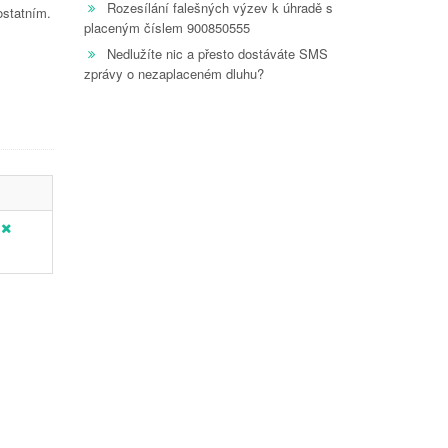
Rozesílání falešných výzev k úhradě s
ostatním.
placeným číslem 900850555
Nedlužíte nic a přesto dostáváte SMS
zprávy o nezaplaceném dluhu?