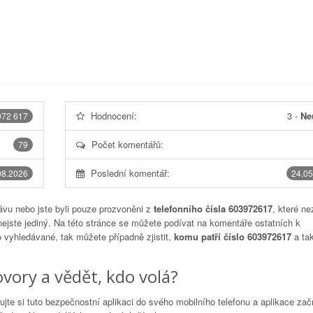
Hodnocení:
3
-
Ne
972 617
Počet komentářů:
79
Poslední komentář:
08.2026
24.05
vu nebo jste byli pouze prozvoněni z
telefonního čísla 603972617
, které ne
nejste jediný. Na této stránce se můžete podívat na komentáře ostatních k
to vyhledávané, tak můžete případně zjistit,
komu patří číslo 603972617
a tak
vory a vědět, kdo volá?
lujte si tuto bezpečnostní aplikaci do svého mobilního telefonu a aplikace za