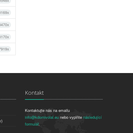
0548x
0169x
 8470x
 8170x
 7919x
Kontakt
Kontaktujte nás na emailu
info@kdomivolal.eu
nebo vyplňte
následující
y)
formulář
.