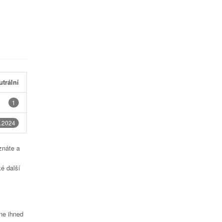
utrální
1
.2024
znáte a
é další
čne ihned