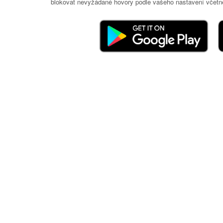
blokovat nevyžádané hovory podle vašeho nastavení včetně