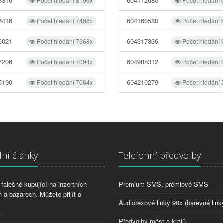
8316
604172680
Počet hledání 8196x
Počet hledání
6416
604160580
Počet hledání 7498x
Počet hledání
6021
604317336
Počet hledání 7368x
Počet hledání
7206
604985312
Počet hledání 7094x
Počet hledání
5190
604210279
Počet hledání 7064x
Počet hledání
ní články
Telefonní předvolby
falešné kupující na inzertních
Premium SMS, prémiové SMS
 a bazarech. Můžete přijít o
Audiotexové linky 90x (barevné link
2
Předvolby měst a krajů