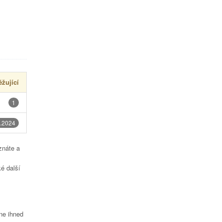
žující
1
.2024
znáte a
é další
čne ihned