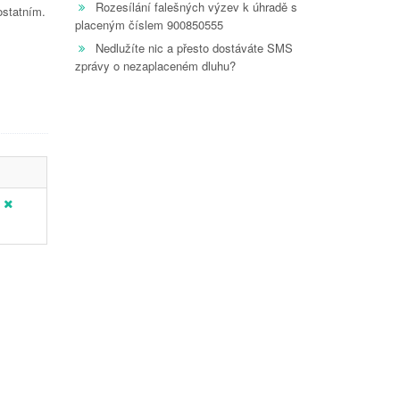
Rozesílání falešných výzev k úhradě s
ostatním.
placeným číslem 900850555
Nedlužíte nic a přesto dostáváte SMS
zprávy o nezaplaceném dluhu?