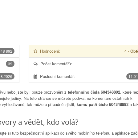
Hodnocení:
4
-
Obtě
348 892
Počet komentářů:
39
Poslední komentář:
08.2026
11.01
vu nebo jste byli pouze prozvoněni z
telefonního čísla 604348892
, které ne
nejste jediný. Na této stránce se můžete podívat na komentáře ostatních k
to vyhledávané, tak můžete případně zjistit,
komu patří číslo 604348892
a tak
vory a vědět, kdo volá?
lujte si tuto bezpečnostní aplikaci do svého mobilního telefonu a aplikace za