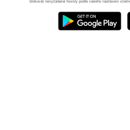
blokovat nevyžádané hovory podle vašeho nastavení včetně