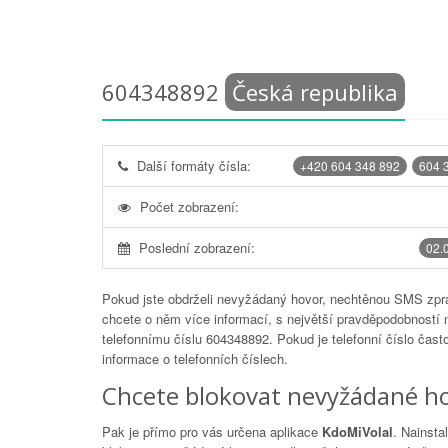
604348892
Česká republika
Další formáty čísla:
+420 604 348 892
604 
Počet zobrazení:
Poslední zobrazení:
02.
Pokud jste obdrželi nevyžádaný hovor, nechtěnou SMS zprá
chcete o něm více informací, s největší pravděpodobností 
telefonnímu číslu
604348892
. Pokud je telefonní číslo čas
informace o telefonních číslech.
Chcete blokovat nevyžádané ho
Pak je přímo pro vás určena aplikace
KdoMiVolal
. Nainsta