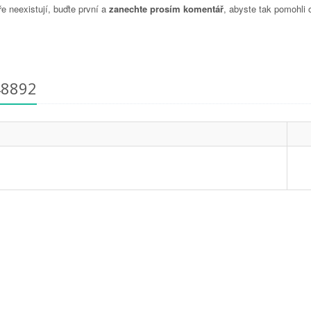
 neexistují, buďte první a
zanechte prosím komentář
, abyste tak pomohli 
48892