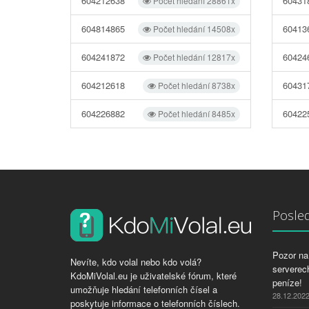
604212638
60431
Počet hledání 28861x
604814865
60413
Počet hledání 14508x
604241872
60424
Počet hledání 12817x
604212618
60431
Počet hledání 8738x
604226882
60422
Počet hledání 8485x
Posled
Pozor na 
Nevíte, kdo volal nebo kdo volá?
serverech
KdoMiVolal.eu je uživatelské fórum, které
peníze!
umožňuje hledání telefonních čísel a
28.12.202
poskytuje informace o telefonních číslech.