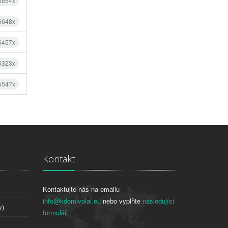
 6854x
 6648x
 6457x
 6323x
 5547x
Kontakt
Kontaktujte nás na emailu
info@kdomivolal.eu
nebo vyplňte
následující
y)
formulář
.