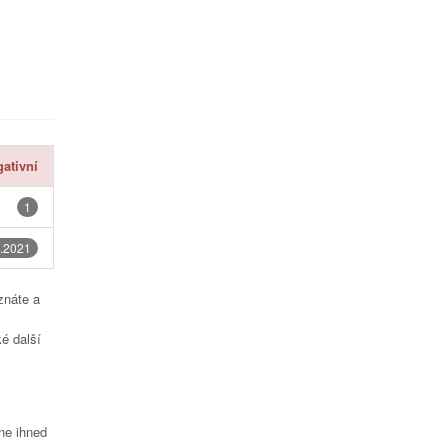
ativní
1
.2021
znáte a
é další
čne ihned