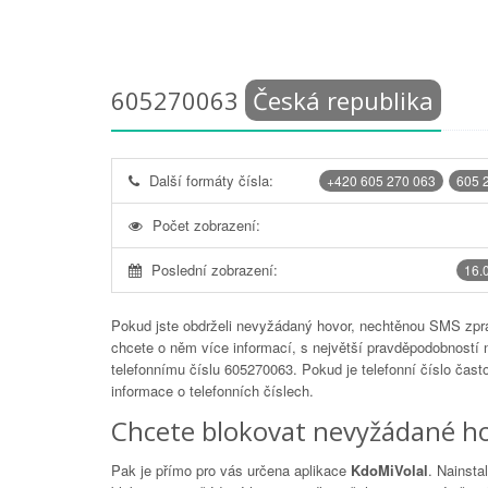
605270063
Česká republika
Další formáty čísla:
+420 605 270 063
605 
Počet zobrazení:
Poslední zobrazení:
16.
Pokud jste obdrželi nevyžádaný hovor, nechtěnou SMS zprá
chcete o něm více informací, s největší pravděpodobností 
telefonnímu číslu
605270063
. Pokud je telefonní číslo čas
informace o telefonních číslech.
Chcete blokovat nevyžádané ho
Pak je přímo pro vás určena aplikace
KdoMiVolal
. Nainsta