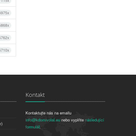
 7115x
 6975x
 5868x
 5762x
 5710x
Kontakt
Kontaktujte nás na emailu
info@kdomivolal.eu
nebo vyplňte
následující
y)
formulář
.