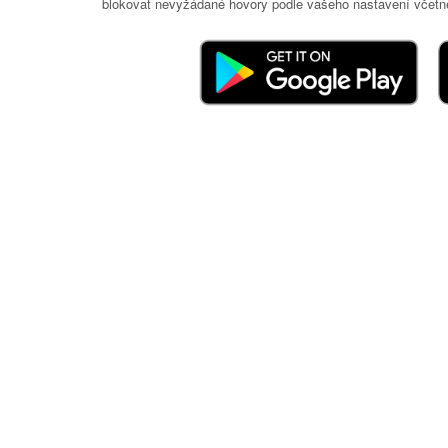
blokovat nevyžádané hovory podle vašeho nastavení včetně