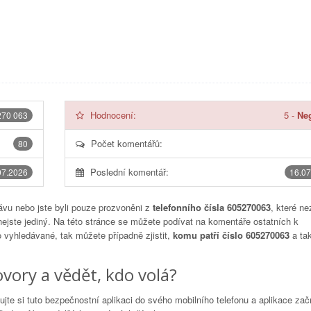
Hodnocení:
5
-
Neg
270 063
Počet komentářů:
80
Poslední komentář:
07.2026
16.07
vu nebo jste byli pouze prozvoněni z
telefonního čísla 605270063
, které ne
nejste jediný. Na této stránce se můžete podívat na komentáře ostatních k
to vyhledávané, tak můžete případně zjistit,
komu patří číslo 605270063
a tak
vory a vědět, kdo volá?
lujte si tuto bezpečnostní aplikaci do svého mobilního telefonu a aplikace za