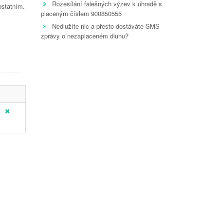
Rozesílání falešných výzev k úhradě s
ostatním.
placeným číslem 900850555
Nedlužíte nic a přesto dostáváte SMS
zprávy o nezaplaceném dluhu?