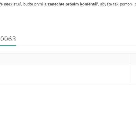
 neexistují, buďte první a
zanechte prosím komentář
, abyste tak pomohli 
70063