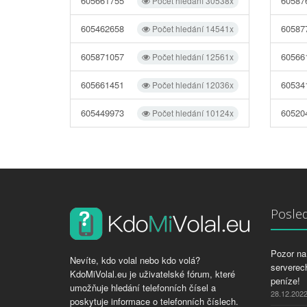
605661755
60587
Počet hledání 30538x
605462658
60587
Počet hledání 14541x
605871057
60566
Počet hledání 12561x
605661451
60534
Počet hledání 12036x
605449973
60520
Počet hledání 10124x
Posled
Pozor na 
Nevíte, kdo volal nebo kdo volá?
serverech
KdoMiVolal.eu je uživatelské fórum, které
peníze!
umožňuje hledání telefonních čísel a
28.12.202
poskytuje informace o telefonních číslech.