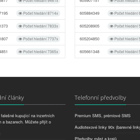
6817
605907151
Počet hledání 9461x
Počet hledání
7195
605884349
Počet hledání 8714x
Počet hledání
1373
605208905
Počet hledání 7833x
Počet hledání
1807
605204850
Počet hledání 7737x
Počet hledání
4851
605661348
Počet hledání 7365x
Počet hledání
ní články
Telefonní předvolby
falešné kupující na inzertních
Premium SMS, prémiové SMS
 a bazarech. Můžete přijít o
Audiotexové linky 90x (barevné link
2
Předvolby měst a krajů