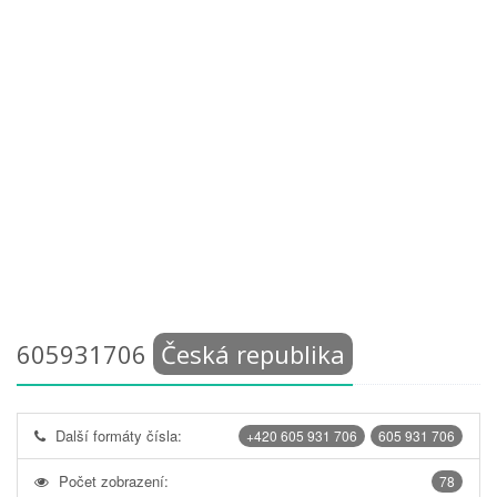
605931706
Česká republika
Další formáty čísla:
+420 605 931 706
605 931 706
Počet zobrazení:
78