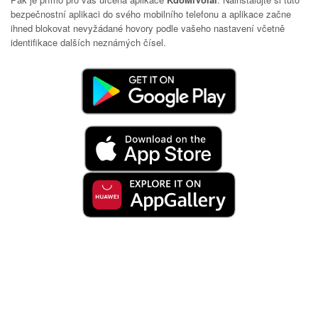
bezpečnostní aplikaci do svého mobilního telefonu a aplikace začne
ihned blokovat nevyžádané hovory podle vašeho nastavení včetně
identifikace dalších neznámých čísel.