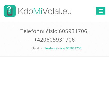
Přepno
navigac
Telefonní číslo 605931706,
+420605931706
Úvod
Telefonní číslo 605931706