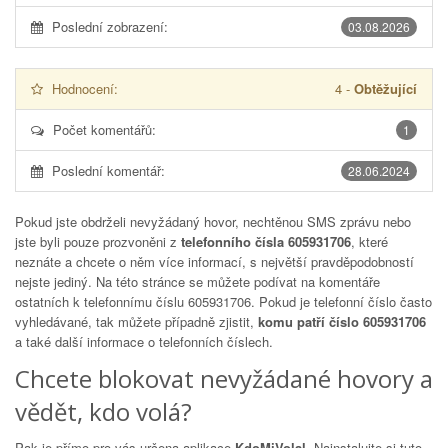
Poslední zobrazení:
03.08.2026
Hodnocení:
4
-
Obtěžující
Počet komentářů:
1
Poslední komentář:
28.06.2024
Pokud jste obdrželi nevyžádaný hovor, nechtěnou SMS zprávu nebo
jste byli pouze prozvoněni z
telefonního čísla 605931706
, které
neznáte a chcete o něm více informací, s největší pravděpodobností
nejste jediný. Na této stránce se můžete podívat na komentáře
ostatních k telefonnímu číslu
605931706
. Pokud je telefonní číslo často
vyhledávané, tak můžete případně zjistit,
komu patří číslo 605931706
a také další informace o telefonních číslech.
Chcete blokovat nevyžádané hovory a
vědět, kdo volá?
Pak je přímo pro vás určena aplikace
KdoMiVolal
. Nainstalujte si tuto