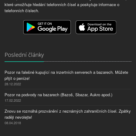
které umožňuje hledání telefonních čísel a poskytuje informace o
telefonních číslech.
Poslední články
Pozor na falešné kupující na inzertních serverech a bazarech. Můžete
přijít o peníze!
28.12.2022
Pozor na podvody na bazarech (Bazoš, Sbazar, Aukro apod.)
17.02.2022
Znovu se rozmáhá prozvánění z neznámých zahraničních čísel. Zpátky
raději nevolejte!
08.04.2018