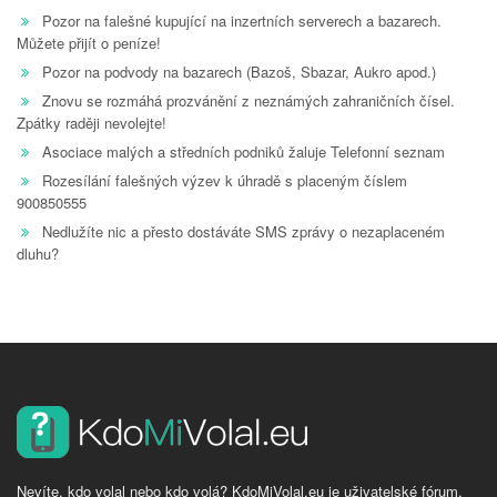
Pozor na falešné kupující na inzertních serverech a bazarech.
Můžete přijít o peníze!
Pozor na podvody na bazarech (Bazoš, Sbazar, Aukro apod.)
Znovu se rozmáhá prozvánění z neznámých zahraničních čísel.
Zpátky raději nevolejte!
Asociace malých a středních podniků žaluje Telefonní seznam
Rozesílání falešných výzev k úhradě s placeným číslem
900850555
Nedlužíte nic a přesto dostáváte SMS zprávy o nezaplaceném
dluhu?
Nevíte, kdo volal nebo kdo volá? KdoMiVolal.eu je uživatelské fórum,