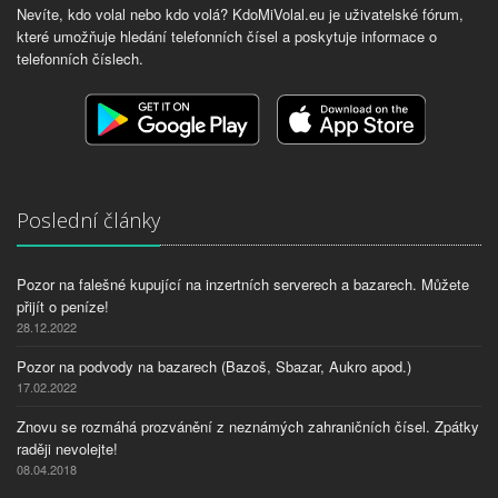
Nevíte, kdo volal nebo kdo volá? KdoMiVolal.eu je uživatelské fórum,
které umožňuje hledání telefonních čísel a poskytuje informace o
telefonních číslech.
Poslední články
Pozor na falešné kupující na inzertních serverech a bazarech. Můžete
přijít o peníze!
28.12.2022
Pozor na podvody na bazarech (Bazoš, Sbazar, Aukro apod.)
17.02.2022
Znovu se rozmáhá prozvánění z neznámých zahraničních čísel. Zpátky
raději nevolejte!
08.04.2018