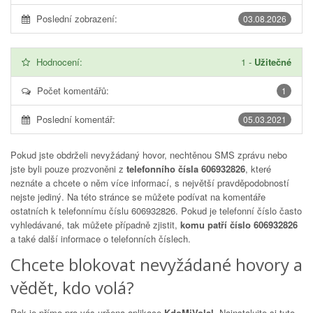
Poslední zobrazení:
03.08.2026
Hodnocení:
1
-
Užitečné
Počet komentářů:
1
Poslední komentář:
05.03.2021
Pokud jste obdrželi nevyžádaný hovor, nechtěnou SMS zprávu nebo
jste byli pouze prozvoněni z
telefonního čísla 606932826
, které
neznáte a chcete o něm více informací, s největší pravděpodobností
nejste jediný. Na této stránce se můžete podívat na komentáře
ostatních k telefonnímu číslu
606932826
. Pokud je telefonní číslo často
vyhledávané, tak můžete případně zjistit,
komu patří číslo 606932826
a také další informace o telefonních číslech.
Chcete blokovat nevyžádané hovory a
vědět, kdo volá?
Pak je přímo pro vás určena aplikace
KdoMiVolal
. Nainstalujte si tuto