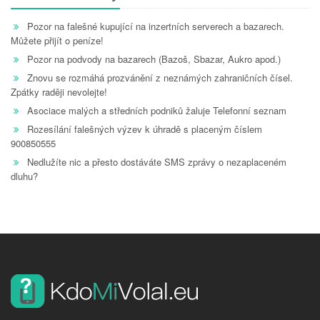
Pozor na falešné kupující na inzertních serverech a bazarech.
Můžete přijít o peníze!
Pozor na podvody na bazarech (Bazoš, Sbazar, Aukro apod.)
Znovu se rozmáhá prozvánění z neznámých zahraničních čísel.
Zpátky raději nevolejte!
Asociace malých a středních podniků žaluje Telefonní seznam
Rozesílání falešných výzev k úhradě s placeným číslem
900850555
Nedlužíte nic a přesto dostáváte SMS zprávy o nezaplaceném
dluhu?