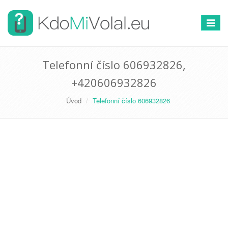
Přepno
navigac
Telefonní číslo 606932826,
+420606932826
Úvod
Telefonní číslo 606932826