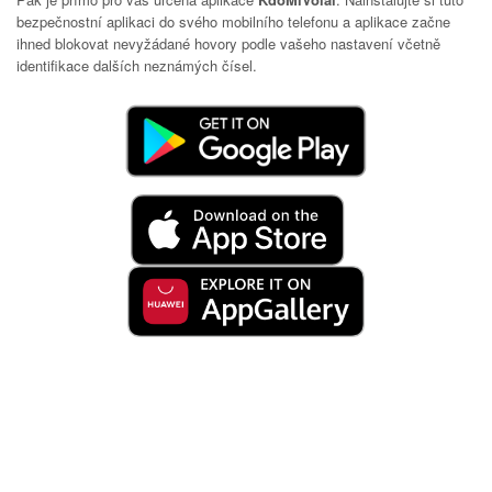
bezpečnostní aplikaci do svého mobilního telefonu a aplikace začne
ihned blokovat nevyžádané hovory podle vašeho nastavení včetně
identifikace dalších neznámých čísel.