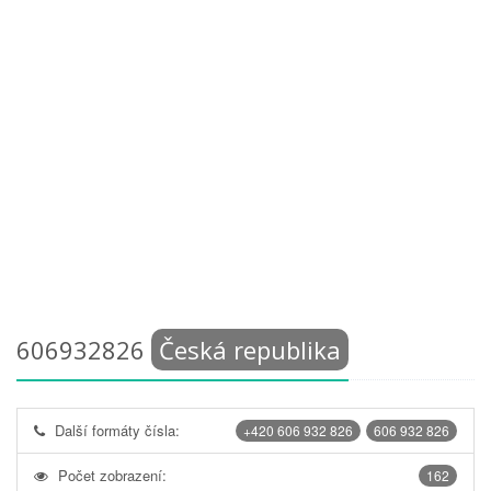
606932826
Česká republika
Další formáty čísla:
+420 606 932 826
606 932 826
Počet zobrazení:
162