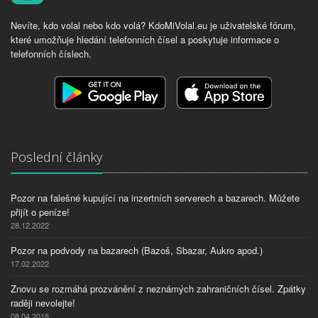
Nevíte, kdo volal nebo kdo volá? KdoMiVolal.eu je uživatelské fórum,
které umožňuje hledání telefonních čísel a poskytuje informace o
telefonních číslech.
Poslední články
Pozor na falešné kupující na inzertních serverech a bazarech. Můžete
přijít o peníze!
28.12.2022
Pozor na podvody na bazarech (Bazoš, Sbazar, Aukro apod.)
17.02.2022
Znovu se rozmáhá prozvánění z neznámých zahraničních čísel. Zpátky
raději nevolejte!
08.04.2018