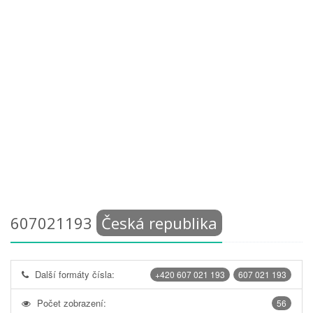
607021193
Česká republika
Další formáty čísla:
+420 607 021 193
607 021 193
Počet zobrazení:
56