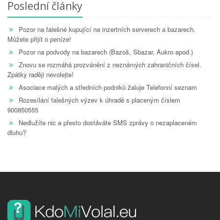
Poslední články
Pozor na falešné kupující na inzertních serverech a bazarech.
Můžete přijít o peníze!
Pozor na podvody na bazarech (Bazoš, Sbazar, Aukro apod.)
Znovu se rozmáhá prozvánění z neznámých zahraničních čísel.
Zpátky raději nevolejte!
Asociace malých a středních podniků žaluje Telefonní seznam
Rozesílání falešných výzev k úhradě s placeným číslem
900850555
Nedlužíte nic a přesto dostáváte SMS zprávy o nezaplaceném
dluhu?