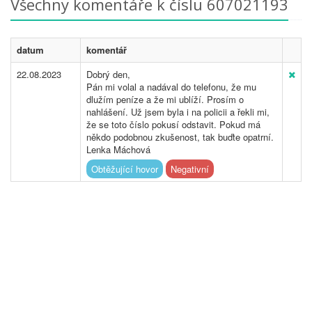
Všechny komentáře k číslu 607021193
datum
komentář
22.08.2023
Dobrý den,
Pán mi volal a nadával do telefonu, že mu
dlužím peníze a že mi ublíží. Prosím o
nahlášení. Už jsem byla i na policii a řekli mi,
že se toto číslo pokusí odstavit. Pokud má
někdo podobnou zkušenost, tak buďte opatrní.
Lenka Máchová
Obtěžující hovor
Negativní