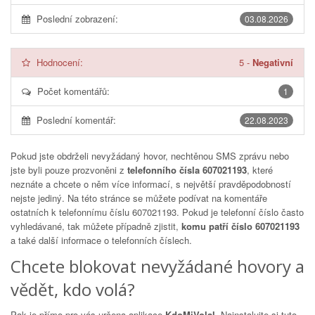
Poslední zobrazení:
03.08.2026
Hodnocení:
5
-
Negativní
Počet komentářů:
1
Poslední komentář:
22.08.2023
Pokud jste obdrželi nevyžádaný hovor, nechtěnou SMS zprávu nebo
jste byli pouze prozvoněni z
telefonního čísla 607021193
, které
neznáte a chcete o něm více informací, s největší pravděpodobností
nejste jediný. Na této stránce se můžete podívat na komentáře
ostatních k telefonnímu číslu
607021193
. Pokud je telefonní číslo často
vyhledávané, tak můžete případně zjistit,
komu patří číslo 607021193
a také další informace o telefonních číslech.
Chcete blokovat nevyžádané hovory a
vědět, kdo volá?
Pak je přímo pro vás určena aplikace
KdoMiVolal
. Nainstalujte si tuto