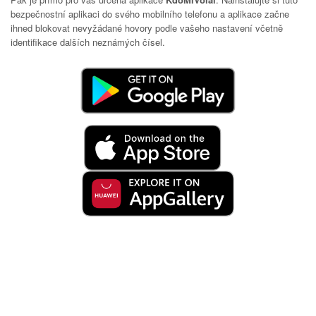
bezpečnostní aplikaci do svého mobilního telefonu a aplikace začne
ihned blokovat nevyžádané hovory podle vašeho nastavení včetně
identifikace dalších neznámých čísel.