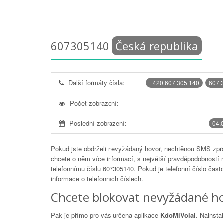
607305140
Česká republika
Další formáty čísla:
+420 607 305 140
607 
Počet zobrazení:
Poslední zobrazení:
04.
Pokud jste obdrželi nevyžádaný hovor, nechtěnou SMS zprá
chcete o něm více informací, s největší pravděpodobností 
telefonnímu číslu
607305140
. Pokud je telefonní číslo čas
informace o telefonních číslech.
Chcete blokovat nevyžádané ho
Pak je přímo pro vás určena aplikace
KdoMiVolal
. Nainsta