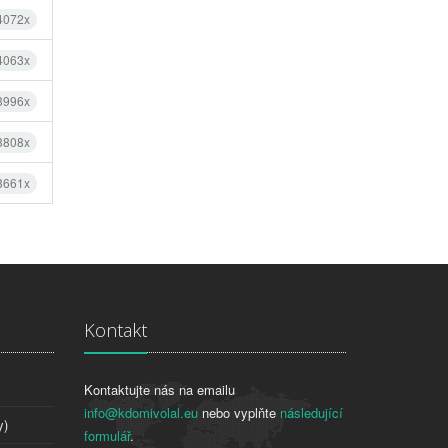
 4072x
 4063x
 3996x
 3808x
 3661x
Kontakt
Kontaktujte nás na emailu
info@kdomivolal.eu
nebo vyplňte
následující
y)
formulář
.