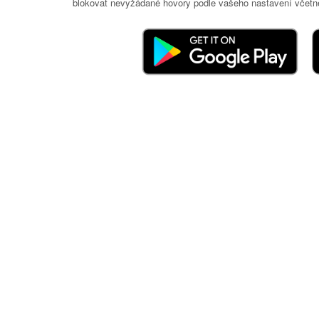
blokovat nevyžádané hovory podle vašeho nastavení včetně