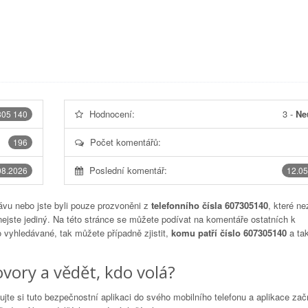
Hodnocení:
3
-
Ne
305 140
Počet komentářů:
196
Poslední komentář:
08.2026
12.05
vu nebo jste byli pouze prozvoněni z
telefonního čísla 607305140
, které ne
nejste jediný. Na této stránce se můžete podívat na komentáře ostatních k
to vyhledávané, tak můžete případně zjistit,
komu patří číslo 607305140
a tak
vory a vědět, kdo volá?
lujte si tuto bezpečnostní aplikaci do svého mobilního telefonu a aplikace za