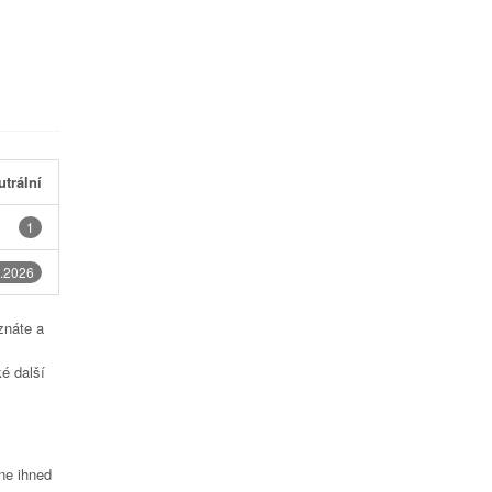
utrální
1
.2026
znáte a
é další
čne ihned