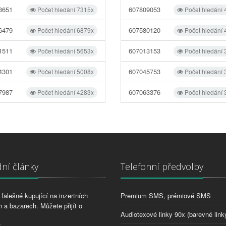
8651
607809053
Počet hledání 7315x
Počet hledání
6479
607580120
Počet hledání 6879x
Počet hledání
1511
607013153
Počet hledání 5653x
Počet hledání
4301
607045753
Počet hledání 5008x
Počet hledání
7987
607063376
Počet hledání 4283x
Počet hledání
ní články
Telefonní předvolby
falešné kupující na inzertních
Premium SMS, prémiové SMS
 a bazarech. Můžete přijít o
Audiotexové linky 90x (barevné link
2