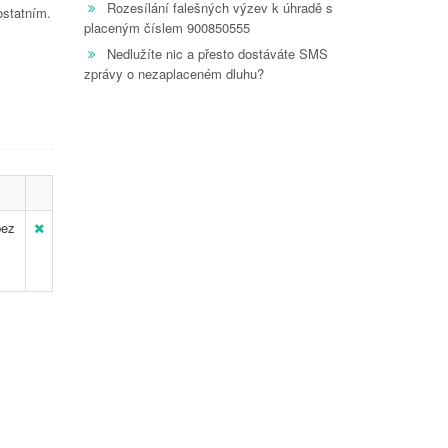
Rozesílání falešných výzev k úhradě s
ostatním.
placeným číslem 900850555
Nedlužíte nic a přesto dostáváte SMS
zprávy o nezaplaceném dluhu?
bez