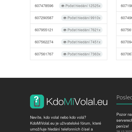
607478596
60719
Počet hledání 12525x
607290587
60749
Počet hledání 9910x
607955121
60756
Počet hledání 7621x
607562274
60709
Počet hledání 7451x
607561767
60706
Počet hledání 7363x
Posled
Pozor na 
Nevíte, kdo volal nebo kdo volá?
serverech
KdoMiVolal.eu je uživatelské fórum, které
peníze!
umožňuje hledání telefonních čísel a
28.12.202