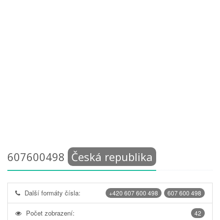
607600498
Česká republika
Další formáty čísla:
+420 607 600 498
607 600 498
Počet zobrazení:
42