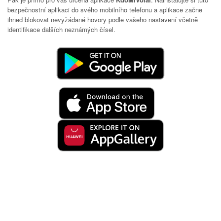
bezpečnostní aplikaci do svého mobilního telefonu a aplikace začne
ihned blokovat nevyžádané hovory podle vašeho nastavení včetně
identifikace dalších neznámých čísel.