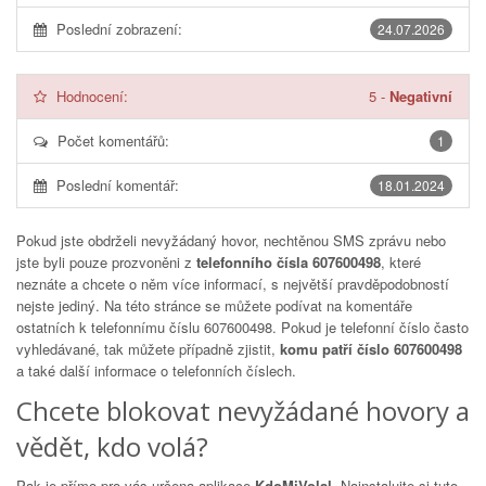
Poslední zobrazení:
24.07.2026
Hodnocení:
5
-
Negativní
Počet komentářů:
1
Poslední komentář:
18.01.2024
Pokud jste obdrželi nevyžádaný hovor, nechtěnou SMS zprávu nebo
jste byli pouze prozvoněni z
telefonního čísla 607600498
, které
neznáte a chcete o něm více informací, s největší pravděpodobností
nejste jediný. Na této stránce se můžete podívat na komentáře
ostatních k telefonnímu číslu
607600498
. Pokud je telefonní číslo často
vyhledávané, tak můžete případně zjistit,
komu patří číslo 607600498
a také další informace o telefonních číslech.
Chcete blokovat nevyžádané hovory a
vědět, kdo volá?
Pak je přímo pro vás určena aplikace
KdoMiVolal
. Nainstalujte si tuto