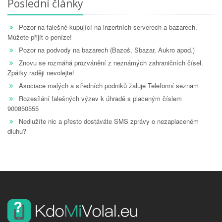
Poslední články
Pozor na falešné kupující na inzertních serverech a bazarech.
Můžete přijít o peníze!
Pozor na podvody na bazarech (Bazoš, Sbazar, Aukro apod.)
Znovu se rozmáhá prozvánění z neznámých zahraničních čísel.
Zpátky raději nevolejte!
Asociace malých a středních podniků žaluje Telefonní seznam
Rozesílání falešných výzev k úhradě s placeným číslem
900850555
Nedlužíte nic a přesto dostáváte SMS zprávy o nezaplaceném
dluhu?