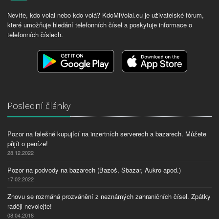
Nevíte, kdo volal nebo kdo volá? KdoMiVolal.eu je uživatelské fórum,
které umožňuje hledání telefonních čísel a poskytuje informace o
telefonních číslech.
Poslední články
Pozor na falešné kupující na inzertních serverech a bazarech. Můžete
přijít o peníze!
28.12.2022
Pozor na podvody na bazarech (Bazoš, Sbazar, Aukro apod.)
17.02.2022
Znovu se rozmáhá prozvánění z neznámých zahraničních čísel. Zpátky
raději nevolejte!
08.04.2018