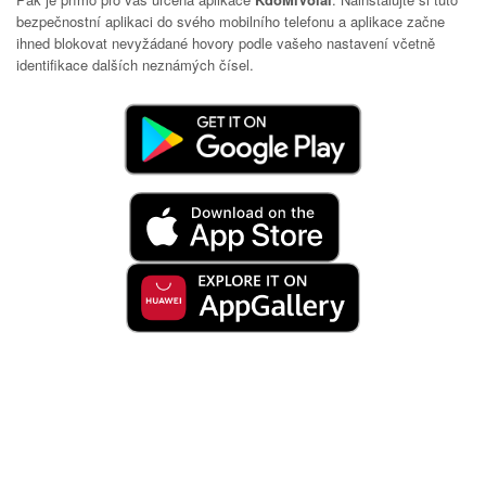
bezpečnostní aplikaci do svého mobilního telefonu a aplikace začne
ihned blokovat nevyžádané hovory podle vašeho nastavení včetně
identifikace dalších neznámých čísel.