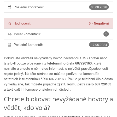
Poslední zobrazení:
03.08.2026
Hodnocení:
5
-
Negativní
Počet komentářů:
1
Poslední komentář:
17.05.2024
Pokud jste obdrželi nevyžádaný hovor, nechtěnou SMS zprávu nebo
jste byli pouze prozvoněni z
telefonního čísla 607720163
, které
neznáte a chcete o něm více informací, s největší pravděpodobností
nejste jediný. Na této stránce se můžete podívat na komentáře
ostatních k telefonnímu číslu
607720163
. Pokud je telefonní číslo často
vyhledávané, tak můžete případně zjistit,
komu patří číslo 607720163
a také další informace o telefonních číslech.
Chcete blokovat nevyžádané hovory a
vědět, kdo volá?
Pak je přímo pro vás určena aplikace
KdoMiVolal
. Nainstalujte si tuto