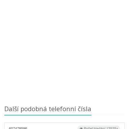
Další podobná telefonní čísla
607478596
Počet hledání 12525x