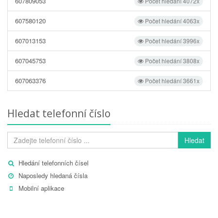
607809053
Počet hledání 4072x
607580120
Počet hledání 4063x
607013153
Počet hledání 3996x
607045753
Počet hledání 3808x
607063376
Počet hledání 3661x
Hledat telefonní číslo
Hledat
Hledání telefonních čísel
Naposledy hledaná čísla
Mobilní aplikace