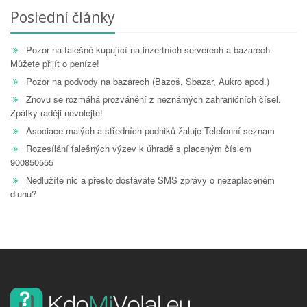
Poslední články
Pozor na falešné kupující na inzertních serverech a bazarech.
Můžete přijít o peníze!
Pozor na podvody na bazarech (Bazoš, Sbazar, Aukro apod.)
Znovu se rozmáhá prozvánění z neznámých zahraničních čísel.
Zpátky raději nevolejte!
Asociace malých a středních podniků žaluje Telefonní seznam
Rozesílání falešných výzev k úhradě s placeným číslem
900850555
Nedlužíte nic a přesto dostáváte SMS zprávy o nezaplaceném
dluhu?