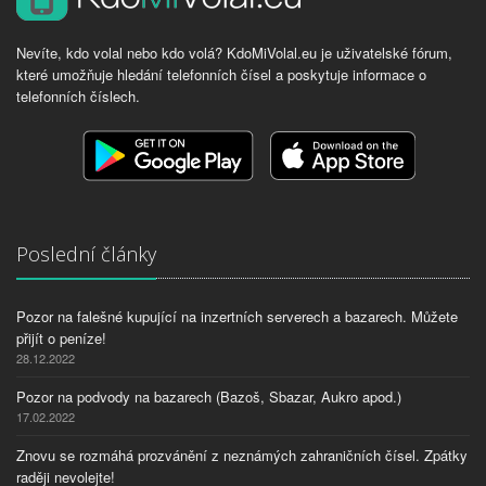
Nevíte, kdo volal nebo kdo volá? KdoMiVolal.eu je uživatelské fórum,
které umožňuje hledání telefonních čísel a poskytuje informace o
telefonních číslech.
Poslední články
Pozor na falešné kupující na inzertních serverech a bazarech. Můžete
přijít o peníze!
28.12.2022
Pozor na podvody na bazarech (Bazoš, Sbazar, Aukro apod.)
17.02.2022
Znovu se rozmáhá prozvánění z neznámých zahraničních čísel. Zpátky
raději nevolejte!