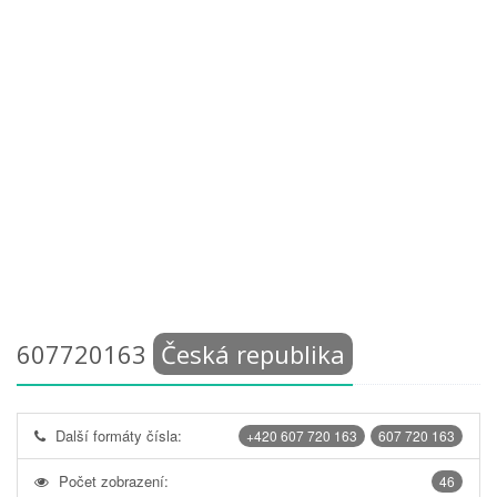
607720163
Česká republika
Další formáty čísla:
+420 607 720 163
607 720 163
Počet zobrazení:
46