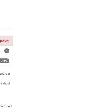
ativní
1
.2024
znáte a
é další
čne ihned