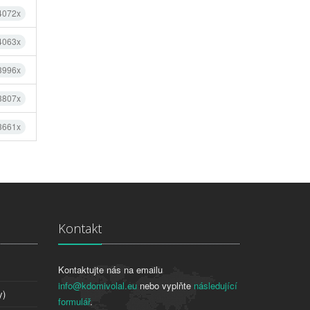
 4072x
 4063x
 3996x
 3807x
 3661x
Kontakt
Kontaktujte nás na emailu
info@kdomivolal.eu
nebo vyplňte
následující
y)
formulář
.