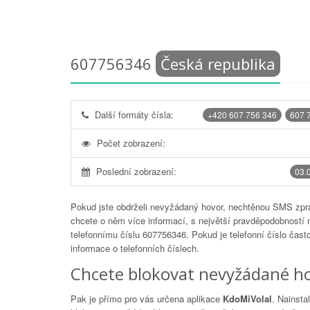
607756346
Česká republika
Další formáty čísla:
+420 607 756 346
607 
Počet zobrazení:
Poslední zobrazení:
03.
Pokud jste obdrželi nevyžádaný hovor, nechtěnou SMS zprá
chcete o něm více informací, s největší pravděpodobností 
telefonnímu číslu
607756346
. Pokud je telefonní číslo čas
informace o telefonních číslech.
Chcete blokovat nevyžádané ho
Pak je přímo pro vás určena aplikace
KdoMiVolal
. Nainsta