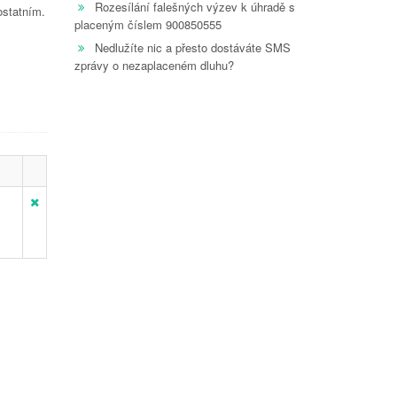
Rozesílání falešných výzev k úhradě s
ostatním.
placeným číslem 900850555
Nedlužíte nic a přesto dostáváte SMS
zprávy o nezaplaceném dluhu?