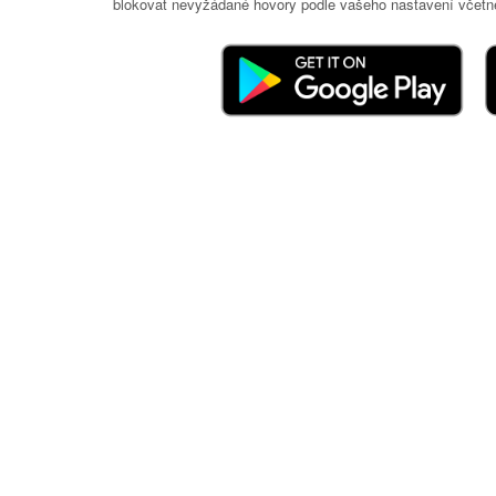
blokovat nevyžádané hovory podle vašeho nastavení včetně