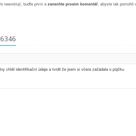
 neexistují, buďte první a
zanechte prosím komentář
, abyste tak pomohli 
56346
lny chtěl identifikační údaje a tvrdil že jsem si včera zažádala o půjčku