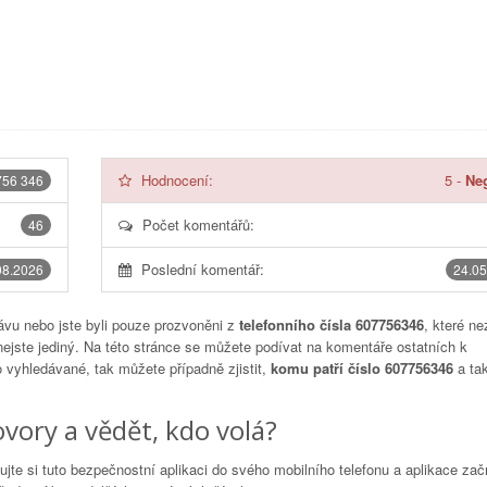
Hodnocení:
5
-
Neg
756 346
Počet komentářů:
46
Poslední komentář:
08.2026
24.05
vu nebo jste byli pouze prozvoněni z
telefonního čísla 607756346
, které ne
nejste jediný. Na této stránce se můžete podívat na komentáře ostatních k
to vyhledávané, tak můžete případně zjistit,
komu patří číslo 607756346
a tak
vory a vědět, kdo volá?
lujte si tuto bezpečnostní aplikaci do svého mobilního telefonu a aplikace za