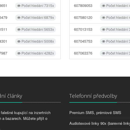
8651
607809053
Počet hledání 7315x
Počet hledání
6479
607580120
Počet hledání 6879x
Počet hledání
1511
607013153
Počet hledání 5653x
Počet hledání
4301
607045753
Počet hledání 5008x
Počet hledání
7987
607063376
Počet hledání 4282x
Počet hledání
ní články
Telefonní předvolby
falešné kupující na inzertních
Premium SMS, prémiové SMS
 a bazarech. Můžete přijít o
Audiotexové linky 90x (barevné link
2