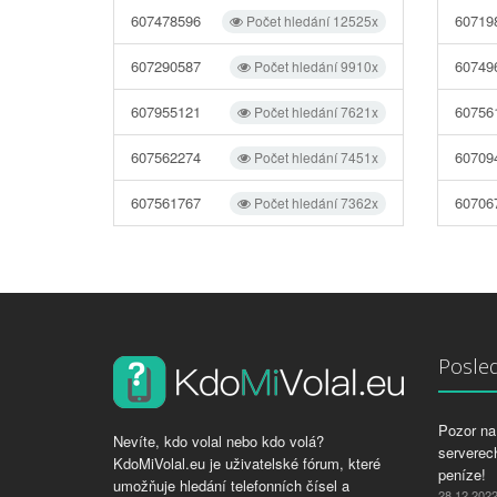
607478596
60719
Počet hledání 12525x
607290587
60749
Počet hledání 9910x
607955121
60756
Počet hledání 7621x
607562274
60709
Počet hledání 7451x
607561767
60706
Počet hledání 7362x
Posled
Pozor na 
Nevíte, kdo volal nebo kdo volá?
serverech
KdoMiVolal.eu je uživatelské fórum, které
peníze!
umožňuje hledání telefonních čísel a
28.12.202