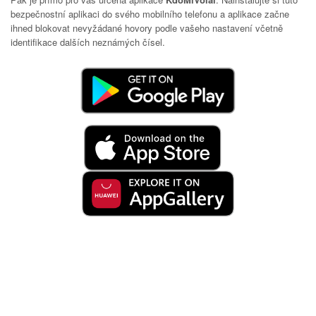
bezpečnostní aplikaci do svého mobilního telefonu a aplikace začne
ihned blokovat nevyžádané hovory podle vašeho nastavení včetně
identifikace dalších neznámých čísel.