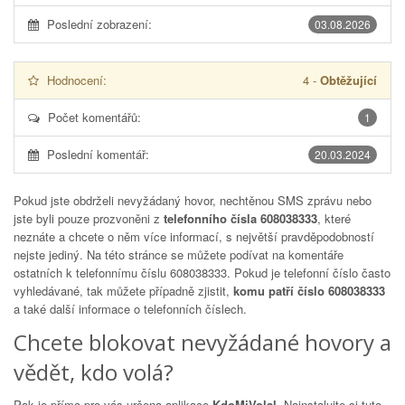
Poslední zobrazení:
03.08.2026
Hodnocení:
4
-
Obtěžující
Počet komentářů:
1
Poslední komentář:
20.03.2024
Pokud jste obdrželi nevyžádaný hovor, nechtěnou SMS zprávu nebo
jste byli pouze prozvoněni z
telefonního čísla 608038333
, které
neznáte a chcete o něm více informací, s největší pravděpodobností
nejste jediný. Na této stránce se můžete podívat na komentáře
ostatních k telefonnímu číslu
608038333
. Pokud je telefonní číslo často
vyhledávané, tak můžete případně zjistit,
komu patří číslo 608038333
a také další informace o telefonních číslech.
Chcete blokovat nevyžádané hovory a
vědět, kdo volá?
Pak je přímo pro vás určena aplikace
KdoMiVolal
. Nainstalujte si tuto