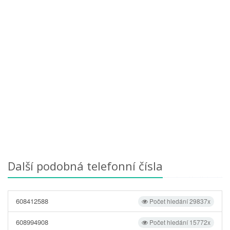
Další podobná telefonní čísla
608412588
Počet hledání 29837x
608994908
Počet hledání 15772x