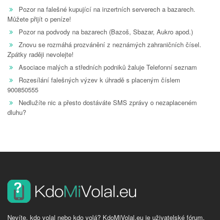
Pozor na falešné kupující na inzertních serverech a bazarech.
Můžete přijít o peníze!
Pozor na podvody na bazarech (Bazoš, Sbazar, Aukro apod.)
Znovu se rozmáhá prozvánění z neznámých zahraničních čísel.
Zpátky raději nevolejte!
Asociace malých a středních podniků žaluje Telefonní seznam
Rozesílání falešných výzev k úhradě s placeným číslem
900850555
Nedlužíte nic a přesto dostáváte SMS zprávy o nezaplaceném
dluhu?
Nevíte, kdo volal nebo kdo volá? KdoMiVolal.eu je uživatelské fórum,