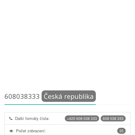
608038333
Česká republika
Další formáty čísla:
+420 608 038 333
608 038 333
Počet zobrazení:
35