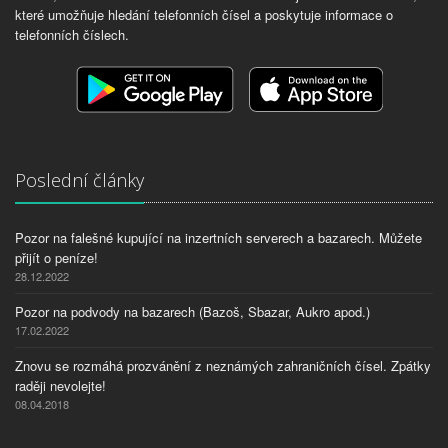
které umožňuje hledání telefonních čísel a poskytuje informace o
telefonních číslech.
Poslední články
Pozor na falešné kupující na inzertních serverech a bazarech. Můžete
přijít o peníze!
28.12.2022
Pozor na podvody na bazarech (Bazoš, Sbazar, Aukro apod.)
17.02.2022
Znovu se rozmáhá prozvánění z neznámých zahraničních čísel. Zpátky
raději nevolejte!
08.04.2018