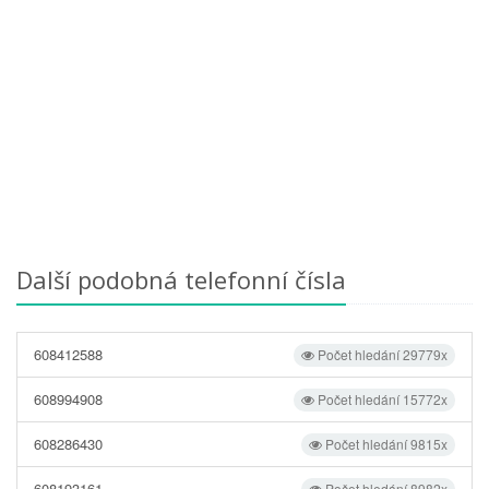
Další podobná telefonní čísla
608412588
Počet hledání 29779x
608994908
Počet hledání 15772x
608286430
Počet hledání 9815x
608193161
Počet hledání 8982x