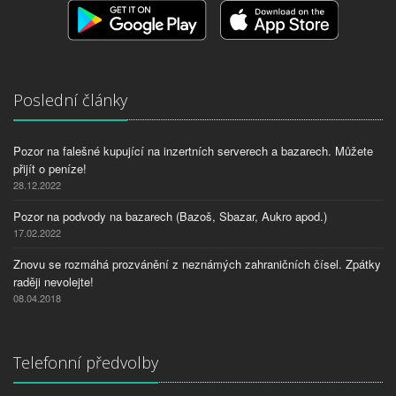
Poslední články
Pozor na falešné kupující na inzertních serverech a bazarech. Můžete
přijít o peníze!
28.12.2022
Pozor na podvody na bazarech (Bazoš, Sbazar, Aukro apod.)
17.02.2022
Znovu se rozmáhá prozvánění z neznámých zahraničních čísel. Zpátky
raději nevolejte!
08.04.2018
Telefonní předvolby