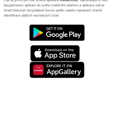
bezpečnostní aplikaci do svého mobilního telefonu a aplikace začne
ihned blokovat nevyžádané hovory podle vašeho nastavení včetně
identifikace dalších neznámých čísel.