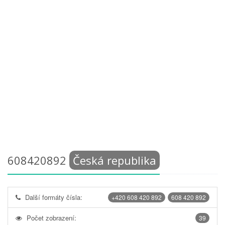
608420892
Česká republika
Další formáty čísla:
+420 608 420 892
608 420 892
Počet zobrazení:
39