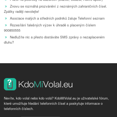
Znovu se rozmáhá prozvánění z neznámých zahraničních čísel.
Zpátky raději nevolejte!
Asociace malých a středních podniků žaluje Telefonní seznam
Rozesílání falešných výzev k úhradě s placeným číslem
900850555
Nedlužíte nic a přesto dostáváte SMS zprávy o nezaplaceném
dluhu?
Nevíte, kdo volal nebo kdo volá? KdoMiVolal.eu je uživatelské fórum,
které umožňuje hledání telefonních čísel a poskytuje informace o
telefonních číslech.