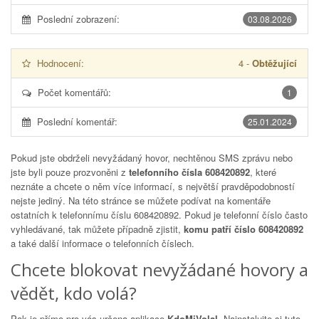
Poslední zobrazení:
03.08.2026
Hodnocení:
4
-
Obtěžující
Počet komentářů:
1
Poslední komentář:
25.01.2024
Pokud jste obdrželi nevyžádaný hovor, nechtěnou SMS zprávu nebo
jste byli pouze prozvoněni z
telefonního čísla 608420892
, které
neznáte a chcete o něm více informací, s největší pravděpodobností
nejste jediný. Na této stránce se můžete podívat na komentáře
ostatních k telefonnímu číslu
608420892
. Pokud je telefonní číslo často
vyhledávané, tak můžete případně zjistit,
komu patří číslo 608420892
a také další informace o telefonních číslech.
Chcete blokovat nevyžádané hovory a
vědět, kdo volá?
Pak je přímo pro vás určena aplikace
KdoMiVolal
. Nainstalujte si tuto