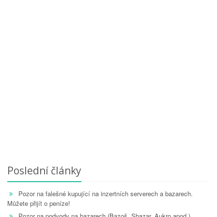
Poslední články
Pozor na falešné kupující na inzertních serverech a bazarech.
Můžete přijít o peníze!
Pozor na podvody na bazarech (Bazoš, Sbazar, Aukro apod.)