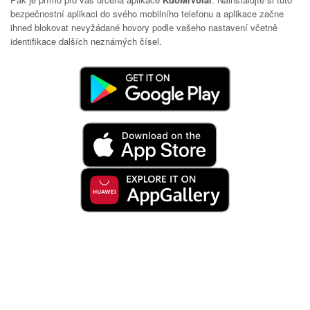
bezpečnostní aplikaci do svého mobilního telefonu a aplikace začne
ihned blokovat nevyžádané hovory podle vašeho nastavení včetně
identifikace dalších neznámých čísel.