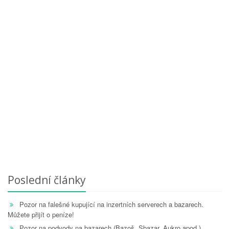
Poslední články
Pozor na falešné kupující na inzertních serverech a bazarech.
Můžete přijít o peníze!
Pozor na podvody na bazarech (Bazoš, Sbazar, Aukro apod.)