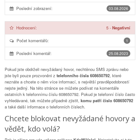
Poslední zobrazení:
03.08.2026
Hodnocení:
5
-
Negativní
Počet komentářů:
1
Poslední komentář:
25.08.2023
Pokud jste obdrželi nevyžádaný hovor, nechtěnou SMS zprávu nebo
jste byli pouze prozvoněni z
telefonního čísla 608650792
, které
neznáte a chcete o něm více informací, s největší pravděpodobností
nejste jediný. Na této stránce se můžete podívat na komentáře
ostatních k telefonnímu číslu
608650792
. Pokud je telefonní číslo často
vyhledávané, tak můžete případně zjistit,
komu patří číslo 608650792
a také další informace o telefonních číslech.
Chcete blokovat nevyžádané hovory a
vědět, kdo volá?
Pak je přímo pro vás určena aplikace
KdoMiVolal
. Nainstalujte si tuto