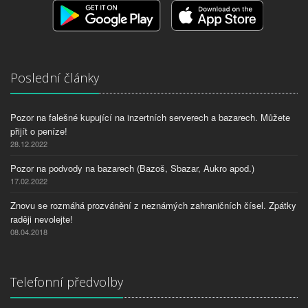
Poslední články
Pozor na falešné kupující na inzertních serverech a bazarech. Můžete
přijít o peníze!
28.12.2022
Pozor na podvody na bazarech (Bazoš, Sbazar, Aukro apod.)
17.02.2022
Znovu se rozmáhá prozvánění z neznámých zahraničních čísel. Zpátky
raději nevolejte!
08.04.2018
Telefonní předvolby