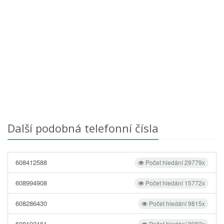
Další podobná telefonní čísla
608412588
Počet hledání 29779x
608994908
Počet hledání 15772x
608286430
Počet hledání 9815x
608193161
Počet hledání 8982x