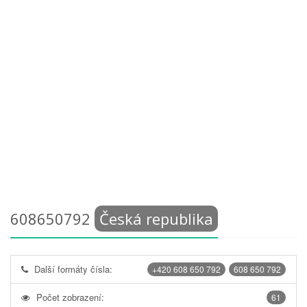
608650792
Česká republika
Další formáty čísla:
+420 608 650 792
608 650 792
Počet zobrazení:
61