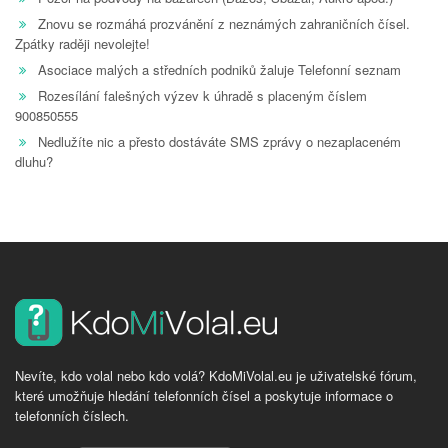
Znovu se rozmáhá prozvánění z neznámých zahraničních čísel.
Zpátky raději nevolejte!
Asociace malých a středních podniků žaluje Telefonní seznam
Rozesílání falešných výzev k úhradě s placeným číslem
900850555
Nedlužíte nic a přesto dostáváte SMS zprávy o nezaplaceném
dluhu?
Nevíte, kdo volal nebo kdo volá? KdoMiVolal.eu je uživatelské fórum,
které umožňuje hledání telefonních čísel a poskytuje informace o
telefonních číslech.