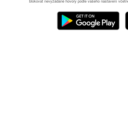
blokovat nevyžádané hovory podle vašeho nastavení včetně