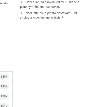
Rozesílání falešných výzev k úhradě s
ostatním.
placeným číslem 900850555
Nedlužíte nic a přesto dostáváte SMS
zprávy o nezaplaceném dluhu?
í 146x
í 143x
í 138x
í 131x