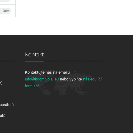
í 130x
Kontakt
Kontaktujte nás na emailu
info@kdomivolal.eu
nebo vyplňte
následující
y)
formulář
.
perátorů
tátů