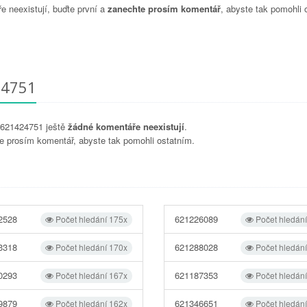
 neexistují, buďte první a
zanechte prosím komentář
, abyste tak pomohli 
24751
u 621424751 ještě
žádné komentáře neexistují
.
e prosím komentář, abyste tak pomohli ostatním.
2528
621226089
Počet hledání 175x
Počet hledán
3318
621288028
Počet hledání 170x
Počet hledán
0293
621187353
Počet hledání 167x
Počet hledán
9879
621346651
Počet hledání 162x
Počet hledán