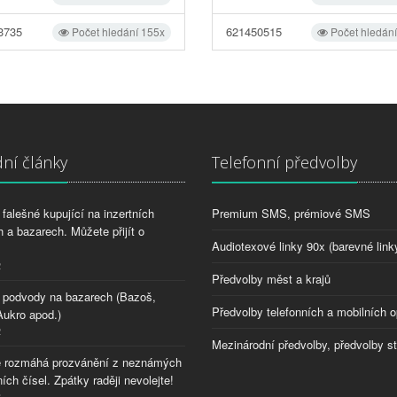
3735
621450515
Počet hledání 155x
Počet hledán
ní články
Telefonní předvolby
falešné kupující na inzertních
Premium SMS, prémiové SMS
 a bazarech. Můžete přijít o
Audiotexové linky 90x (barevné link
2
Předvolby měst a krajů
 podvody na bazarech (Bazoš,
Předvolby telefonních a mobilních o
Aukro apod.)
2
Mezinárodní předvolby, předvolby s
 rozmáhá prozvánění z neznámých
ích čísel. Zpátky raději nevolejte!
8