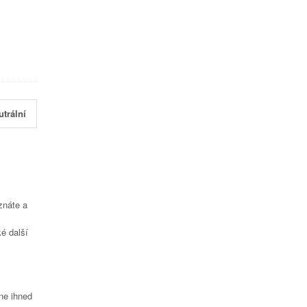
utrální
znáte a
é další
čne ihned