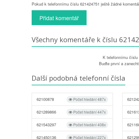
Pokud k telefonnímu číslu 621424751 ještě žádné komentáře
Přidat komentář
Všechny komentáře k číslu 6214
K telefonnímu čísl
Buďte první a zanecht
Další podobná telefonní čísla
62100878
62124
Počet hledání 487x
621289866
62161
Počet hledání 447x
621543297
62116
Počet hledání 408x
621450136
62129
Počet hledání 227x