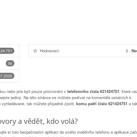
Hodnocení:
3
-
Ne
424 751
56
07.2026
vu nebo jste byli pouze prozvoněni z
telefonního čísla 621424751
, které ne
nejste jediný. Na této stránce se můžete podívat na komentáře ostatních k
to vyhledávané, tak můžete případně zjistit,
komu patří číslo 621424751
a tak
vory a vědět, kdo volá?
lujte si tuto bezpečnostní aplikaci do svého mobilního telefonu a aplikace za