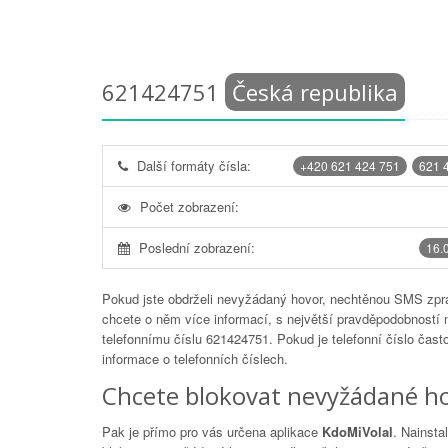
621424751
Česká republika
Další formáty čísla:
+420 621 424 751
621 
Počet zobrazení:
Poslední zobrazení:
16.
Pokud jste obdrželi nevyžádaný hovor, nechtěnou SMS zprá
chcete o něm více informací, s největší pravděpodobností 
telefonnímu číslu
621424751
. Pokud je telefonní číslo čas
informace o telefonních číslech.
Chcete blokovat nevyžádané ho
Pak je přímo pro vás určena aplikace
KdoMiVolal
. Nainsta