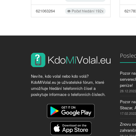
621063264
62178
Počet hledání 192x
Posled
Pozor na 
Nevíte, kdo volal nebo kdo volá?
serverech
KdoMiVolal.eu je uživatelské fórum, které
peníze!
umožňuje hledání telefonních čísel a
28.12.202
poskytuje informace o telefonních číslech.
Pozor na
Sbazar, 
17.02.202
Znovu se
zahraničn
08.04.201