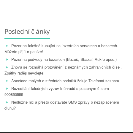
Poslední články
Pozor na falešné kupující na inzertních serverech a bazarech.
Můžete přijít o peníze!
Pozor na podvody na bazarech (Bazoš, Sbazar, Aukro apod.)
Znovu se rozmáhá prozvánění z neznámých zahraničních čísel.
Zpátky raději nevolejte!
Asociace malých a středních podniků žaluje Telefonní seznam
Rozesílání falešných výzev k úhradě s placeným číslem
900850555
Nedlužíte nic a přesto dostáváte SMS zprávy o nezaplaceném
dluhu?