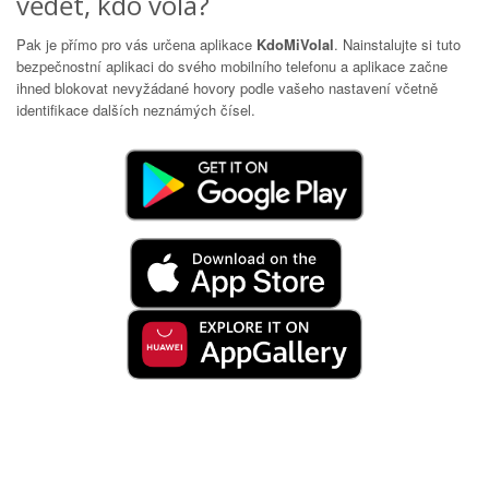
vědět, kdo volá?
Pak je přímo pro vás určena aplikace
KdoMiVolal
. Nainstalujte si tuto
bezpečnostní aplikaci do svého mobilního telefonu a aplikace začne
ihned blokovat nevyžádané hovory podle vašeho nastavení včetně
identifikace dalších neznámých čísel.