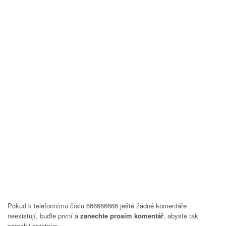
Pokud k telefonnímu číslu 666666666 ještě žádné komentáře
neexistují, buďte první a
zanechte prosím komentář
, abyste tak
pomohli ostatním.