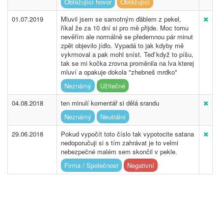
Obtěžující hovor
Obtěžující
01.07.2019
Mluvil jsem se samotným ďáblem z pekel,
říkal že za 10 dní si pro mě přijde. Moc tomu
nevěřím ale normálně se předemnou pár minut
zpět objevilo jídlo. Vypadá to jak kdyby mě
vykrmoval a pak mohl sníst. Teď když to píšu,
tak se mi kočka zrovna proměnila na lva kterej
mluví a opakuje dokola "zhebneš mrdko"
Neznámý
Užitečné
04.08.2018
ten minulí komentář si dělá srandu
Neznámý
Neutrální
29.06.2018
Pokud vypočít toto číslo tak vypotocite satana
nedoporučuji si s tím zahrávat je to velmi
nebezpečné malém sem skončil v pekle.
Firma / Společnost
Negativní