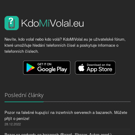
Nevíte, kdo volal nebo kdo volá? KdoMiVolal.eu je uživatelské fórum,
které umožňuje hledání telefonních čísel a poskytuje informace o
telefonních číslech.
Poslední články
Pozor na falešné kupující na inzertních serverech a bazarech. Můžete
přijít o peníze!
28.12.2022
Pozor na podvody na bazarech (Bazoš, Sbazar, Aukro apod.)