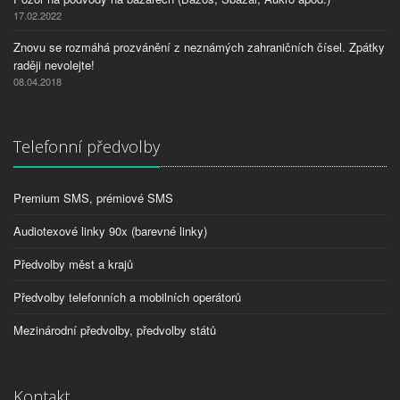
17.02.2022
Znovu se rozmáhá prozvánění z neznámých zahraničních čísel. Zpátky
raději nevolejte!
08.04.2018
Telefonní předvolby
Premium SMS, prémiové SMS
Audiotexové linky 90x (barevné linky)
Předvolby měst a krajů
Předvolby telefonních a mobilních operátorů
Mezinárodní předvolby, předvolby států
Kontakt