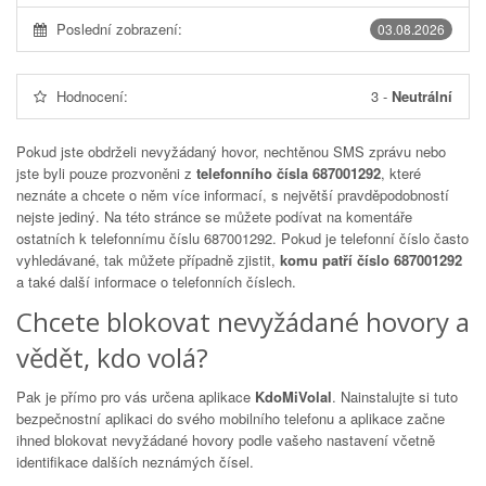
Poslední zobrazení:
03.08.2026
Hodnocení:
3
-
Neutrální
Pokud jste obdrželi nevyžádaný hovor, nechtěnou SMS zprávu nebo
jste byli pouze prozvoněni z
telefonního čísla 687001292
, které
neznáte a chcete o něm více informací, s největší pravděpodobností
nejste jediný. Na této stránce se můžete podívat na komentáře
ostatních k telefonnímu číslu
687001292
. Pokud je telefonní číslo často
vyhledávané, tak můžete případně zjistit,
komu patří číslo 687001292
a také další informace o telefonních číslech.
Chcete blokovat nevyžádané hovory a
vědět, kdo volá?
Pak je přímo pro vás určena aplikace
KdoMiVolal
. Nainstalujte si tuto
bezpečnostní aplikaci do svého mobilního telefonu a aplikace začne
ihned blokovat nevyžádané hovory podle vašeho nastavení včetně
identifikace dalších neznámých čísel.