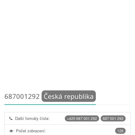
687001292
Česká republika
Další formáty čísla:
+420 687 001 292
687 001 292
Počet zobrazení:
126