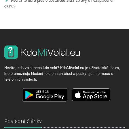
Nedlužíte nic a přesto dostáváte SMS zprávy o nezaplaceném
dluhu?
Nevíte, kdo volal nebo kdo volá? KdoMiVolal.eu je uživatelské fórum,
které umožňuje hledání telefonních čísel a poskytuje informace o
telefonních číslech.
Poslední články