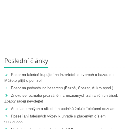
Poslední články
Pozor na falešné kupující na inzertních serverech a bazarech.
Můžete přijít o peníze!
Pozor na podvody na bazarech (Bazoš, Sbazar, Aukro apod.)
Znovu se rozmáhá prozvánění z neznámých zahraničních čísel.
Zpátky raději nevolejte!
Asociace malých a středních podniků žaluje Telefonní seznam
Rozesílání falešných výzev k úhradě s placeným číslem
900850555