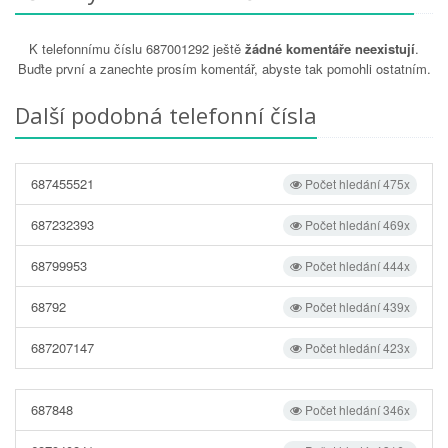
K telefonnímu číslu 687001292 ještě
žádné komentáře neexistují
.
Buďte první a zanechte prosím komentář, abyste tak pomohli ostatním.
Další podobná telefonní čísla
687455521
Počet hledání 475x
687232393
Počet hledání 469x
68799953
Počet hledání 444x
68792
Počet hledání 439x
687207147
Počet hledání 423x
687848
Počet hledání 346x