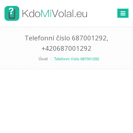
Přepno
navigac
Telefonní číslo 687001292,
+420687001292
Úvod
Telefonní číslo 687001292