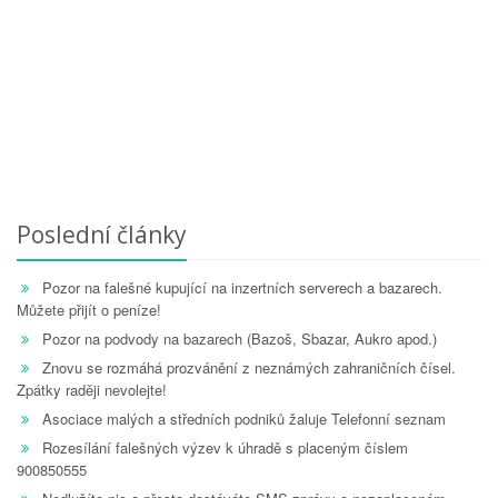
Poslední články
Pozor na falešné kupující na inzertních serverech a bazarech.
Můžete přijít o peníze!
Pozor na podvody na bazarech (Bazoš, Sbazar, Aukro apod.)
Znovu se rozmáhá prozvánění z neznámých zahraničních čísel.
Zpátky raději nevolejte!
Asociace malých a středních podniků žaluje Telefonní seznam
Rozesílání falešných výzev k úhradě s placeným číslem
900850555