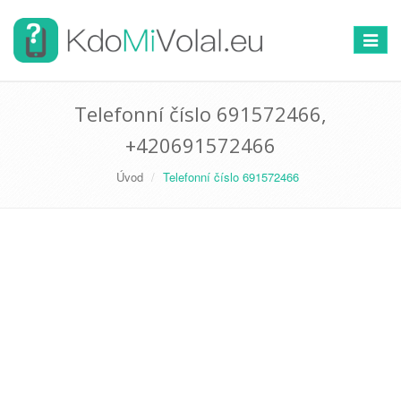
Přepno
navigac
Telefonní číslo 691572466,
+420691572466
Úvod
Telefonní číslo 691572466