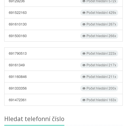
69129236
Počet hledání 572x
691522163
Počet hledání 429x
691610130
Počet hledání 267x
691500160
Počet hledání 266x
691790513
Počet hledání 223x
69161349
Počet hledání 217x
691160846
Počet hledání 211x
691333356
Počet hledání 200x
691472361
Počet hledání 163x
Hledat telefonní číslo