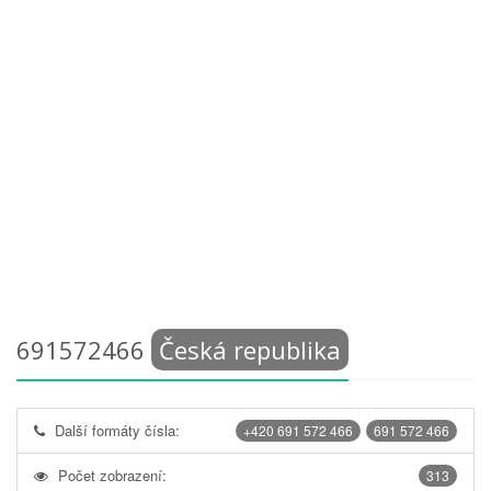
691572466
Česká republika
Další formáty čísla:
+420 691 572 466
691 572 466
Počet zobrazení:
313