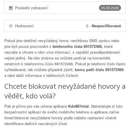
Poslední zobrazení:
05.08.2026
Hodnocení:
0
-
Nespecifikované
Pokud jste obdrželi nevyžádaný hovor, nechtěnou SMS zprávu nebo
jste byli pouze prozvoněni z
telefonního čísla 691572466
, které
neznáte a chcete o něm více informací, s největší pravděpodobností
nejste jediný. Na této stránce se můžete podívat na komentáře
ostatních k telefonnímu číslu
691572466
. Pokud je telefonní číslo často
vyhledávané, tak můžete případně zjistit,
komu patří číslo 691572466
a také další informace o telefonních číslech.
Chcete blokovat nevyžádané hovory a
vědět, kdo volá?
Pak je přímo pro vás určena aplikace
KdoMiVolal
. Nainstalujte si tuto
bezpečnostní aplikaci do svého mobilního telefonu a aplikace začne
ihned blokovat nevyžádané hovory podle vašeho nastavení včetně
identifikace dalších neznámých čísel.