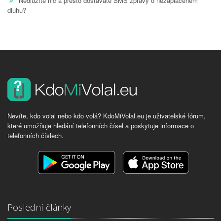
Nedlužíte nic a přesto dostáváte SMS zprávy o nezaplaceném
dluhu?
Nevíte, kdo volal nebo kdo volá? KdoMiVolal.eu je uživatelské fórum,
které umožňuje hledání telefonních čísel a poskytuje informace o
telefonních číslech.
Poslední články