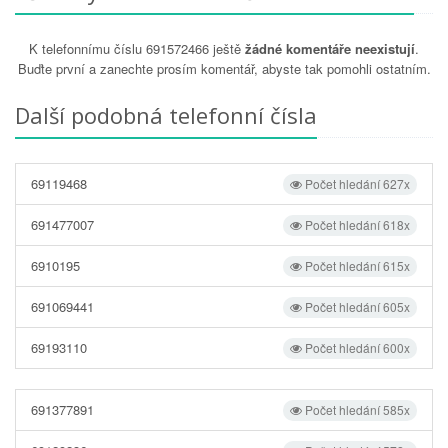
K telefonnímu číslu 691572466 ještě
žádné komentáře neexistují
.
Buďte první a zanechte prosím komentář, abyste tak pomohli ostatním.
Další podobná telefonní čísla
69119468
Počet hledání 627x
691477007
Počet hledání 618x
6910195
Počet hledání 615x
691069441
Počet hledání 605x
69193110
Počet hledání 600x
691377891
Počet hledání 585x