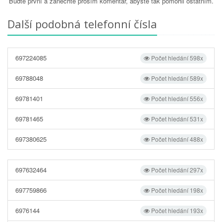
Buďte první a zanechte prosím komentář, abyste tak pomohli ostatním.
Další podobná telefonní čísla
697224085
Počet hledání 598x
69788048
Počet hledání 589x
69781401
Počet hledání 556x
69781465
Počet hledání 531x
697380625
Počet hledání 488x
697632464
Počet hledání 297x
697759866
Počet hledání 198x
6976144
Počet hledání 193x