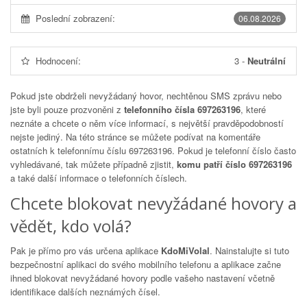
Poslední zobrazení:
06.08.2026
Hodnocení:
3
-
Neutrální
Pokud jste obdrželi nevyžádaný hovor, nechtěnou SMS zprávu nebo
jste byli pouze prozvoněni z
telefonního čísla 697263196
, které
neznáte a chcete o něm více informací, s největší pravděpodobností
nejste jediný. Na této stránce se můžete podívat na komentáře
ostatních k telefonnímu číslu
697263196
. Pokud je telefonní číslo často
vyhledávané, tak můžete případně zjistit,
komu patří číslo 697263196
a také další informace o telefonních číslech.
Chcete blokovat nevyžádané hovory a
vědět, kdo volá?
Pak je přímo pro vás určena aplikace
KdoMiVolal
. Nainstalujte si tuto
bezpečnostní aplikaci do svého mobilního telefonu a aplikace začne
ihned blokovat nevyžádané hovory podle vašeho nastavení včetně
identifikace dalších neznámých čísel.