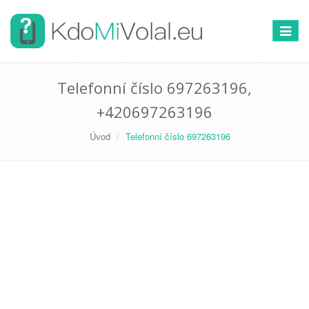
Přepno
navigac
Telefonní číslo 697263196,
+420697263196
Úvod
Telefonní číslo 697263196