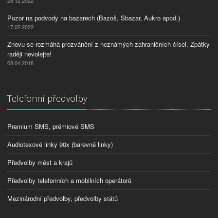
28.12.2022
Pozor na podvody na bazarech (Bazoš, Sbazar, Aukro apod.)
17.02.2022
Znovu se rozmáhá prozvánění z neznámých zahraničních čísel. Zpátky
raději nevolejte!
08.04.2018
Telefonní předvolby
Premium SMS, prémiové SMS
Audiotexové linky 90x (barevné linky)
Předvolby měst a krajů
Předvolby telefonních a mobilních operátorů
Mezinárodní předvolby, předvolby států