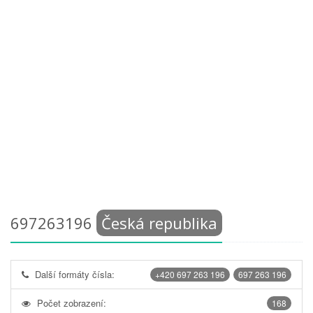
697263196
Česká republika
Další formáty čísla:
+420 697 263 196
697 263 196
Počet zobrazení:
168