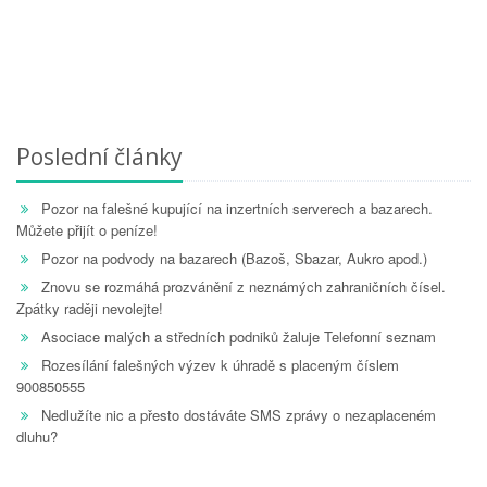
Poslední články
Pozor na falešné kupující na inzertních serverech a bazarech.
Můžete přijít o peníze!
Pozor na podvody na bazarech (Bazoš, Sbazar, Aukro apod.)
Znovu se rozmáhá prozvánění z neznámých zahraničních čísel.
Zpátky raději nevolejte!
Asociace malých a středních podniků žaluje Telefonní seznam
Rozesílání falešných výzev k úhradě s placeným číslem
900850555
Nedlužíte nic a přesto dostáváte SMS zprávy o nezaplaceném
dluhu?