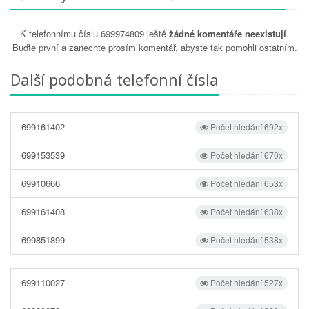
K telefonnímu číslu 699974809 ještě
žádné komentáře neexistují
.
Buďte první a zanechte prosím komentář, abyste tak pomohli ostatním.
Další podobná telefonní čísla
699161402
Počet hledání 692x
699153539
Počet hledání 670x
69910666
Počet hledání 653x
699161408
Počet hledání 638x
699851899
Počet hledání 538x
699110027
Počet hledání 527x