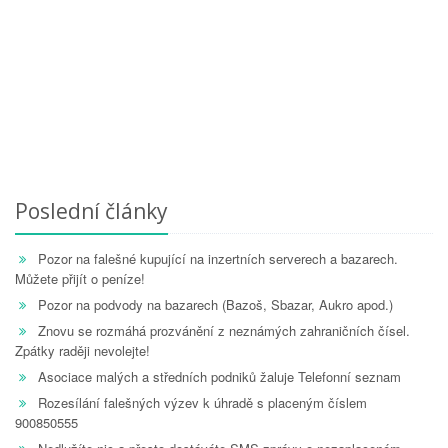
Poslední články
Pozor na falešné kupující na inzertních serverech a bazarech.
Můžete přijít o peníze!
Pozor na podvody na bazarech (Bazoš, Sbazar, Aukro apod.)
Znovu se rozmáhá prozvánění z neznámých zahraničních čísel.
Zpátky raději nevolejte!
Asociace malých a středních podniků žaluje Telefonní seznam
Rozesílání falešných výzev k úhradě s placeným číslem
900850555