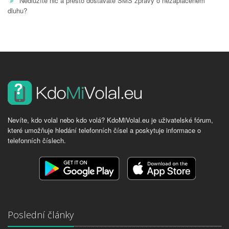
Nedlužíte nic a přesto dostáváte SMS zprávy o nezaplaceném
dluhu?
Nevíte, kdo volal nebo kdo volá? KdoMiVolal.eu je uživatelské fórum,
které umožňuje hledání telefonních čísel a poskytuje informace o
telefonních číslech.
Poslední články