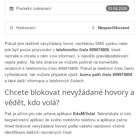
Poslední zobrazení:
03.08.2026
Hodnocení:
0
-
Nespecifikované
Pokud jste obdrželi nevyžádaný hovor, nechtěnou SMS zprávu nebo
jste byli pouze prozvoněni z
telefonního čísla 699974809
, které
neznáte a chcete o něm více informací, s největší pravděpodobností
nejste jediný. Na této stránce se můžete podívat na komentáře
ostatních k telefonnímu číslu
699974809
. Pokud je telefonní číslo často
vyhledávané, tak můžete případně zjistit,
komu patří číslo 699974809
a také další informace o telefonních číslech.
Chcete blokovat nevyžádané hovory a
vědět, kdo volá?
Pak je přímo pro vás určena aplikace
KdoMiVolal
. Nainstalujte si tuto
bezpečnostní aplikaci do svého mobilního telefonu a aplikace začne
ihned blokovat nevyžádané hovory podle vašeho nastavení včetně
identifikace dalších neznámých čísel.