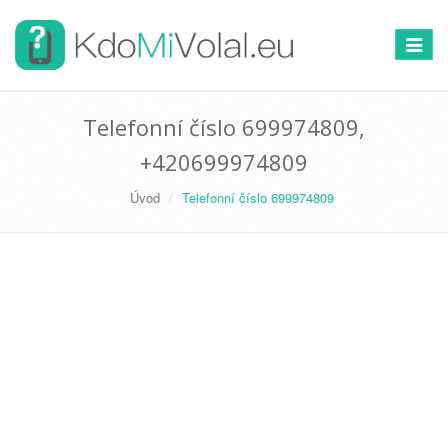
Přepno
navigac
Telefonní číslo 699974809,
+420699974809
Úvod
Telefonní číslo 699974809