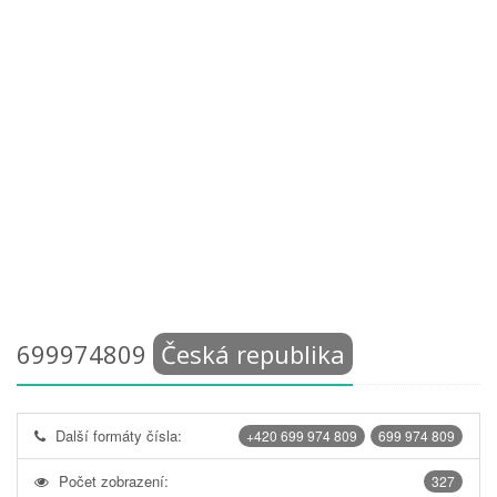
699974809
Česká republika
Další formáty čísla:
+420 699 974 809
699 974 809
Počet zobrazení:
327